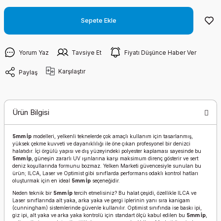
Sepete Ekle
Yorum Yaz
Tavsiye Et
Fiyatı Düşünce Haber Ver
Karşılaştır
Paylaş
Ürün Bilgisi
5mm İp
modelleri, yelkenli teknelerde çok amaçlı kullanım için tasarlanmış,
yüksek çekme kuvveti ve dayanıklılığı ile öne çıkan profesyonel bir denizci
halatıdır. İçi örgülü yapısı ve dış yüzeyindeki polyester kaplaması sayesinde bu
5mm İp
, güneşin zararlı UV ışınlarına karşı maksimum direnç gösterir ve sert
deniz koşullarında formunu bozmaz. Yelken Marketi güvencesiyle sunulan bu
ürün; ILCA, Laser ve Optimist gibi sınıflarda performans odaklı kontrol hatları
oluşturmak için en ideal
5mm İp
seçeneğidir.
Neden teknik bir
5mm İp
tercih etmelisiniz? Bu halat çeşidi, özellikle ILCA ve
Laser sınıflarında alt yaka, arka yaka ve gergi iplerinin yanı sıra kanigam
(cunningham) sistemlerinde güvenle kullanılır. Optimist sınıfında ise baskı ipi,
giz ipi, alt yaka ve arka yaka kontrolü için standart ölçü kabul edilen bu
5mm İp
,