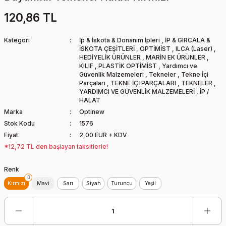
120,86 TL
Kategori
İp & İskota & Donanım İpleri
,
İP & GIRCALA &
İSKOTA ÇEŞİTLERİ
,
OPTİMİST
,
ILCA (Laser)
,
HEDİYELİK ÜRÜNLER
,
MARİN EK ÜRÜNLER
,
KILIF
,
PLASTİK OPTİMİST
,
Yardımcı ve
Güvenlik Malzemeleri
,
Tekneler
,
Tekne İçi
Parçaları
,
TEKNE İÇİ PARÇALARI
,
TEKNELER
,
YARDIMCI VE GÜVENLİK MALZEMELERİ
,
İP /
HALAT
Marka
Optinew
Stok Kodu
1576
Fiyat
2,00 EUR + KDV
*12,72 TL den başlayan taksitlerle!
Renk
Kırmızı
Mavi
Sarı
Siyah
Turuncu
Yeşil