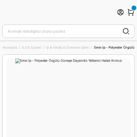
Anasayfa
ILCA (Laser)
İp & İskota & Donanım İpleri
5mm İp - Polyester Örgülü G