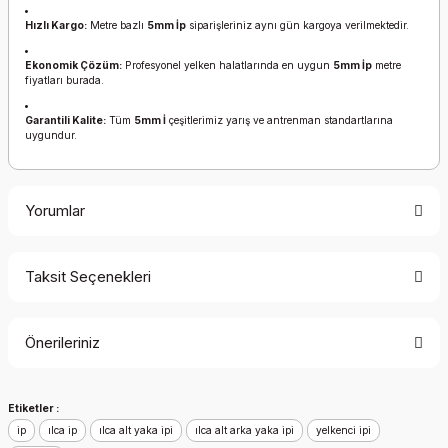
Hızlı Kargo:
Metre bazlı
5mm İp
siparişleriniz aynı gün kargoya verilmektedir.
Ekonomik Çözüm:
Profesyonel yelken halatlarında en uygun
5mm İp
metre
fiyatları burada.
Garantili Kalite:
Tüm
5mm İ
çeşitlerimiz yarış ve antrenman standartlarına
uygundur.
Yorumlar
Taksit Seçenekleri
Bu ürüne ilk yorumu siz yapın!
Önerileriniz
Yorum Yaz
Bu ürünün fiyat bilgisi, resim, ürün açıklamalarında ve diğer
Etiketler :
konularda yetersiz gördüğünüz noktaları öneri formunu
ip
kullanarak tarafımıza iletebilirsiniz.
ılca ip
ılca alt yaka ipi
ılca alt arka yaka ipi
yelkenci ipi