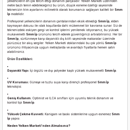
yelkencilerin en çok tercih ettiği donanım parçasıdır. Yelken Marketi üzerinden
metre bazlı temin edebileceğiniz bu ürün, düşük esneme özelliği sayesinde
teknenizin trim ayarlarını milimetrik olarak korumanızı sağlayan kaliteli bir
5mm
İp
modelidir.
Profesyonel yelkencilerin donanım çantalarından eksik etmediği
5mm İp
, elden
kaymayan dokusu ile ıslak koşullarda dahi mükemmel bir kavrama sunar. Siz de
teknenizdeki eskiyen gergi ve kontrol iplerini yenilemek istiyorsanız, bu yüksek
mukavemetli
5mm İp
ürününü tercih ederek güvenliğinizi artırabilirsiniz. Her bir
5mm İp
, sürtünmeye karşı dayanıklı dış kılıfı sayesinde makaralar üzerinde
pürüzsüz bir akış sergiler. Yelken Marketi stoklarındaki bu çok yönlü
5mm İp
ürününü ihtiyacınıza uygun metrajlarda ve avantajlı fiyatlarla hemen satın
alabilirsiniz.
Ürün Özellikleri:
Dayanıklı Yapı:
İçi örgülü ve dışı polyester kaplı yüksek mukavemetli
5mm İp
.
UV Koruması:
Güneşe ve tuzlu suya karşı dirençli profesyonel
5mm İp
teknolojisi.
Geniş Kullanım:
Optimist ve ILCA sınıfları için uyumlu teknik donanım ve
kontrol tipi
5mm İp
.
Yüksek Çekme Kuvveti:
Kanigam ve baskı sistemlerine uygun esnemez
5mm
İp
yapısı.
Neden Yelken Marketi'nden Almalısınız?