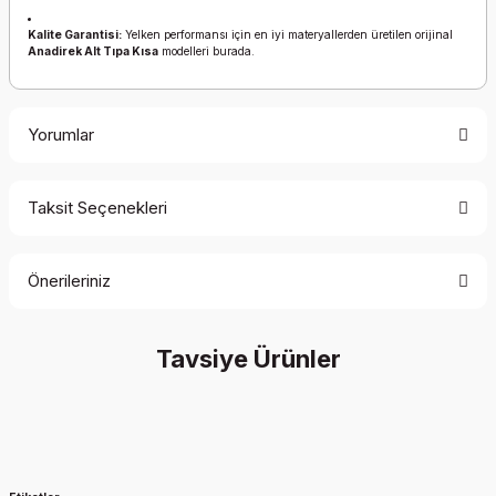
Kalite Garantisi:
Yelken performansı için en iyi materyallerden üretilen orijinal
Anadirek Alt Tıpa Kısa
modelleri burada.
Yorumlar
Taksit Seçenekleri
Bu ürüne ilk yorumu siz yapın!
Önerileriniz
Yorum Yaz
Bu ürünün fiyat bilgisi, resim, ürün açıklamalarında ve diğer
Tavsiye Ürünler
konularda yetersiz gördüğünüz noktaları öneri formunu
kullanarak tarafımıza iletebilirsiniz.
Görüş ve önerileriniz için teşekkür ederiz.
Ürün resmi kalitesiz, bozuk veya görüntülenemiyor.
Ürün açıklamasında eksik bilgiler bulunuyor.