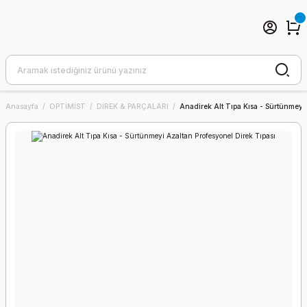
Anasayfa
OPTİMİST
DİREK & PARÇALARI
Anadirek Alt Tıpa Kısa - Sürtünmeyi 