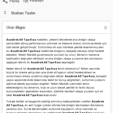
Karşılaştır
Paylaş
Stoktan Teslim
Ürün Bilgisi
Anadirek Alt Tıpa Kısa
modelleri, yelkenli teknelerde ana direğin ıskaça
içerisindeki dönüş performansını artırmak ve mekanik direnci minimize etmek için
özel olarak geliştirilmiştir. Sürtünmeyi en aza indirecek şekilde tasarlanmış olan
bu
Anadirek Alt Tıpa Kısa
modelinde direğiniz ıskaçada oldukça rahat hareket
edecektir. Yelken Marketi güvencesiyle sunulan bu ürün, teknenin manevra
kabiliyetini doğrudan etkileyen ve ana direğin ıskaça yuvasına tam oturmasını
sağlayan teknik bir
Anadirek Alt Tıpa Kısa
seçeneğidir.
Neden teknik bir
Anadirek Alt Tıpa Kısa
tercih etmelisiniz? Yelken seyrinde
büyük bir öneme sahip olan ana direk alt tıpanın rahat hareket etmesi ve
sürtünmesiz olması süratinizi doğrudan etkiler.
Anadirek Alt Tıpa Kısa
, kompakt
yapısı sayesinde direk tabanında stabil bir duruş sergilerken, sürtünme yüzeyini
optimize ederek aşınmaları engeller. Yelken Marketi üzerinden temin
edebileceğiniz bu donanım, kısa ve uzun olacak şekilde iki farklı ölçüsü
bulunmaktadır seçenekleri arasından, özellikle standart ıskaça yuvaları için en
ideal
Anadirek Alt Tıpa Kısa
tasarımıdır.
Yüksek kaliteli ve kayganlık özelliği artırılmış materyallerden üretilen
Anadirek
Alt Tıpa Kısa
, en sert rüzgar yükleri altında bile direğin takılmadan dönmesine
yardımcı olur. Siz de teknenizdeki sürtünme kayıplarını sıfıra indirmek ve
hızınızı artırmak istiyorsanız, bu profesyonel
Anadirek Alt Tıpa Kısa
ürününü