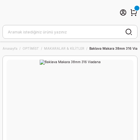
Anasayfa
OPTİMİST
MAKARALAR & KİLİTLER
Baklava Makara 38mm 316 Via