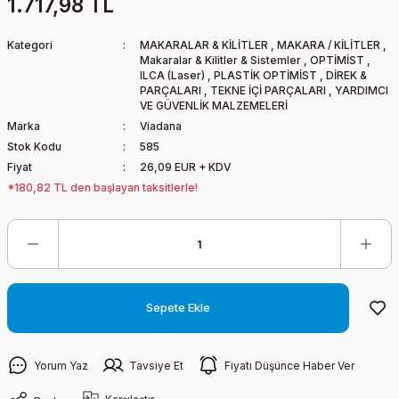
1.717,98 TL
Kategori
MAKARALAR & KİLİTLER
,
MAKARA / KİLİTLER
,
Makaralar & Kilitler & Sistemler
,
OPTİMİST
,
ILCA (Laser)
,
PLASTİK OPTİMİST
,
DİREK &
PARÇALARI
,
TEKNE İÇİ PARÇALARI
,
YARDIMCI
VE GÜVENLİK MALZEMELERİ
Marka
Viadana
Stok Kodu
585
Fiyat
26,09 EUR + KDV
*180,82 TL den başlayan taksitlerle!
Sepete Ekle
Yorum Yaz
Tavsiye Et
Fiyatı Düşünce Haber Ver