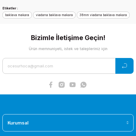
Ürün açıklamasında eksik bilgiler bulunuyor.
Etiketler :
Ürün bilgilerinde hatalar bulunuyor.
baklava makara
viadana baklava makara
38mm viadana baklava makara
Ürün fiyatı diğer sitelerden daha pahalı.
Bu ürüne benzer farklı alternatifler olmalı.
Bizimle İletişime Geçin!
Ürün memnuniyeti, istek ve talepleriniz için
Gönder
Baklava Makara Hafif Viadana
Baklava Makara Bilyalı Optinew
2.728,10 TL
987,72 TL
Kurumsal