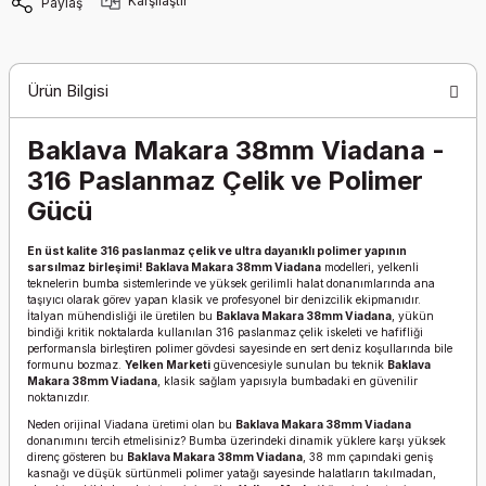
Karşılaştır
Paylaş
Ürün Bilgisi
Baklava Makara 38mm Viadana -
316 Paslanmaz Çelik ve Polimer
Gücü
En üst kalite 316 paslanmaz çelik ve ultra dayanıklı polimer yapının
sarsılmaz birleşimi!
Baklava Makara 38mm Viadana
modelleri, yelkenli
teknelerin bumba sistemlerinde ve yüksek gerilimli halat donanımlarında ana
taşıyıcı olarak görev yapan klasik ve profesyonel bir denizcilik ekipmanıdır.
İtalyan mühendisliği ile üretilen bu
Baklava Makara 38mm Viadana
, yükün
bindiği kritik noktalarda kullanılan 316 paslanmaz çelik iskeleti ve hafifliği
performansla birleştiren polimer gövdesi sayesinde en sert deniz koşullarında bile
formunu bozmaz.
Yelken Marketi
güvencesiyle sunulan bu teknik
Baklava
Makara 38mm Viadana
, klasik sağlam yapısıyla bumbadaki en güvenilir
noktanızdır.
Neden orijinal Viadana üretimi olan bu
Baklava Makara 38mm Viadana
donanımını tercih etmelisiniz? Bumba üzerindeki dinamik yüklere karşı yüksek
direnç gösteren bu
Baklava Makara 38mm Viadana
, 38 mm çapındaki geniş
kasnağı ve düşük sürtünmeli polimer yatağı sayesinde halatların takılmadan,