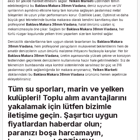
akıcı bir şekilde hareket etmesini sağlar.
Yelken Marketi
üzerinden temin
edebileceğiniz bu
Baklava Makara 38mm Viadana
, deniz suyunun ve UV
ışınlarının aşındırıcı etkisine karşı tam koruma sağlayan paslanmaz metal
bileşenleri ile uzun yıllar performansını korur. Özellikle Laser, Optimist ve daha
büyük gezi teknelerinde bumba makarası olarak kendini kanıtlamış olan bu
profesyonel
Baklava Makara 38mm Viadana
, halat ömrünü uzatan iç
mekanizmasıyla öne çıkar. Sağlam bir
Baklava Makara 38mm Viadana
, her
türlü rüzgar koşulunda yelken trimi yaparken size tam kontrol sağlar.
Denizcilik standartlarına tam uygun olarak tasarlanan bu
Baklava Makara
38mm Viadana
, hem profesyonel yarışçıların mukavemet beklentilerini hem de
amatör denizcilerin uzun ömürlü malzeme ihtiyacını fazlasıyla karşılar. Her bir
Baklava Makara 38mm Viadana
, üretim aşamasında yüksek çekme ve korozyon
testlerinden geçirilerek denizcilerin kullanımına hazır hale getirilmektedir. Siz de
teknenizin bumbasında veya kontrol sistemlerinde sarsılmaz bir güç ve 316
paslanmaz çelik sağlamlığında bir makara arıyorsanız,
Yelken Marketi
stoklarındaki bu
Baklava Makara 38mm Viadana
ürününü hemen sepetinize
ekleyebilirsiniz.
Tüm su sporları, marin ve yelken
kulüpleri! Toplu alım avantajlarını
yakalamak için lütfen bizimle
iletişime geçin. Şaşırtıcı uygun
fiyatlardan haberdar olun;
paranızı boşa harcamayın,