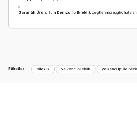
Garantili Ürün:
Tüm
Denizci İp Bileklik
çeşitlerimiz işçilik hataları
Bu ürünün fiyat bilgisi, resim, ürün açıklamalarında ve diğer k
Görüş ve önerileriniz için teşekkür ederiz.
Ürün resmi kalitesiz, bozuk veya görüntülenemiyor.
Etiketler :
bileklik
yelkenci bileklik
yelkenci ipi ile bilek
Ürün açıklamasında eksik bilgiler bulunuyor.
Ürün bilgilerinde hatalar bulunuyor.
Ürün fiyatı diğer sitelerden daha pahalı.
Bu ürüne benzer farklı alternatifler olmalı.