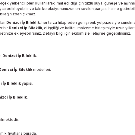
erçek yelkenci ipleri kullanılarak imal edildiği için tuzlu suya, güneşe ve aşı
ca belirleyebilir ve takı koleksiyonunuzun en sevilen parçası haline getirebi
e bileğinizden çıkmaz.
olan
Denizci İp Bileklik
, her tarza hitap eden geniş renk yelpazesiyle sunulmak
er bir
Denizci İp Bileklik
, el işçiliği ve kaliteli malzeme birleşimiyle uzun yı
tinize ekleyebilirsiniz. Detaylı bilgi için ekibimizle iletişime geçebilirsiniz.
en
Denizci İp Bileklik
.
Denizci İp Bileklik
modelleri.
 İp Bileklik
yapısı.
izci İp Bileklik
.
ilmektedir.
mik fiyatlarla burada.