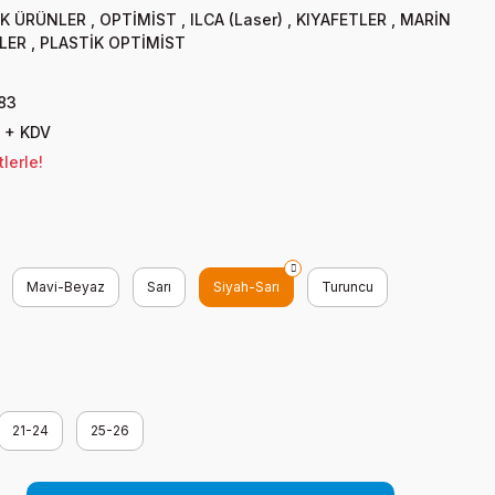
İK ÜRÜNLER
,
OPTİMİST
,
ILCA (Laser)
,
KIYAFETLER
,
MARİN
LER
,
PLASTİK OPTİMİST
83
 + KDV
lerle!
Mavi-Beyaz
Sarı
Siyah-Sarı
Turuncu
21-24
25-26