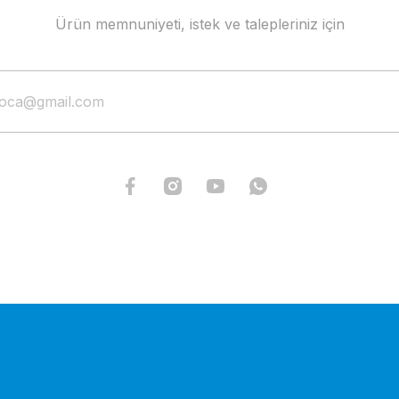
Gönder
Ürün memnuniyeti, istek ve talepleriniz için