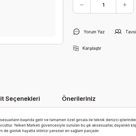
Yorum Yaz
Tavsi
Karşılaştır
it Seçenekleri
Önerileriniz
esuarların başında gelir ve tamamen özel gırcala ile teknik denizci iplerinde
ttur. Yelken Marketi güvencesiyle sunulan bu şık aksesuarlar, dayanıklı klipsl
 de günlük hayatta stilinizi yansıtan en sağlam parçadır.