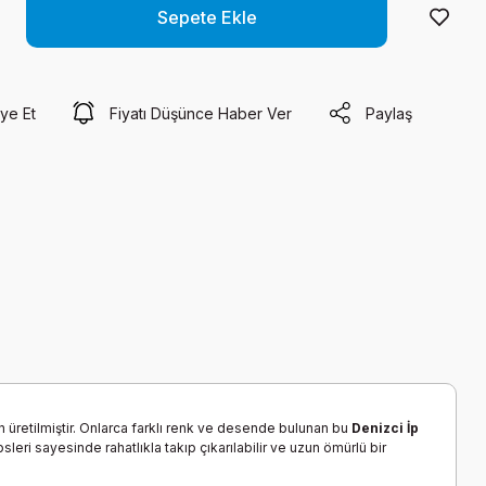
Sepete Ekle
ye Et
Fiyatı Düşünce Haber Ver
Paylaş
n üretilmiştir. Onlarca farklı renk ve desende bulunan bu
Denizci İp
eri sayesinde rahatlıkla takıp çıkarılabilir ve uzun ömürlü bir