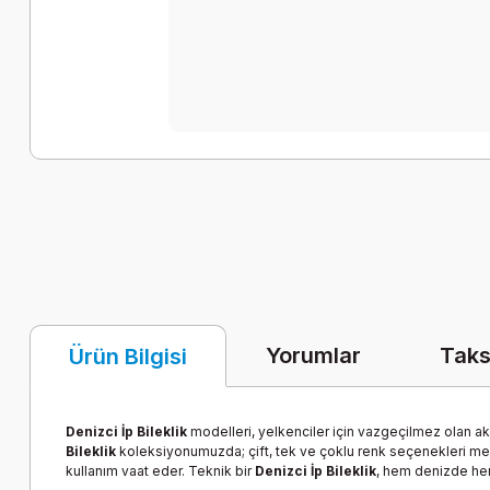
Yorumlar
Taks
Ürün Bilgisi
Denizci İp Bileklik
modelleri, yelkenciler için vazgeçilmez olan aks
Bileklik
koleksiyonumuzda; çift, tek ve çoklu renk seçenekleri mevcu
kullanım vaat eder. Teknik bir
Denizci İp Bileklik
, hem denizde hem