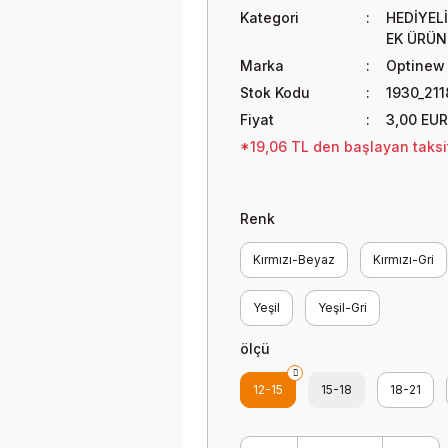
Kategori
HEDİYEL
EK ÜRÜN
Marka
Optinew
Stok Kodu
1930_211
Fiyat
3,00 EUR
*19,06 TL den başlayan taksit
Renk
Kırmızı-Beyaz
Kırmızı-Gri
Yeşil
Yeşil-Gri
ölçü
12-15
15-18
18-21