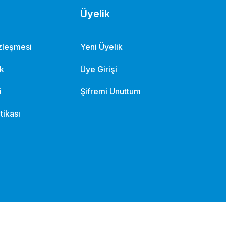
Üyelik
özleşmesi
Yeni Üyelik
ik
Üye Girişi
i
Şifremi Unuttum
itikası