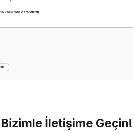
na karşı tam garantilidir.
onularda yetersiz gördüğünüz noktaları öneri formunu kullanarak tarafımız
Bu ürüne ilk yorumu siz yapın!
lik
Yorum Yaz
Bizimle İletişime Geçin!