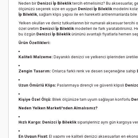
Neden bir
Denizci İp Bileklik
tercih etmelisiniz? Bu aksesuarlar, g
ölçünüzü seçerek size en uygun
Denizci İp Bileklik
modelini kolay
İp Bileklik
, sağlam klips yapısı ile en hareketli antrenmanlarda bil
Yelken okulları ve deniz tutkunlarının bir numaralı aksesuar tercihi 
özel üretim
Denizci İp Bileklik
modelleri ile fark yaratabilirsiniz. H
bu özgün
Denizci İp Bileklik
ürününü avantajlı fiyatlarla hemen sepe
Ürün Özellikleri:
Kaliteli Malzeme:
Dayanıklı denizci ve yelkenci iplerinden üretil
Zengin Tasarım:
Onlarca farklı renk ve desen seçeneğine sahip
Uzun Ömürlü Klips:
Paslanmaya dirençli ve güvenli klipsli
Denizci
Kişiye Özel Ölçü:
Bilek ölçünüze tam uyum sağlayan konforlu
Den
Neden Yelken Marketi'nden Almalısınız?
Hızlı Kargo:
Denizci İp Bileklik
siparişleriniz aynı gün kargoya ver
En Uygun Fiyat:
El yapımı ve kaliteli denizci aksesuarları en ekono