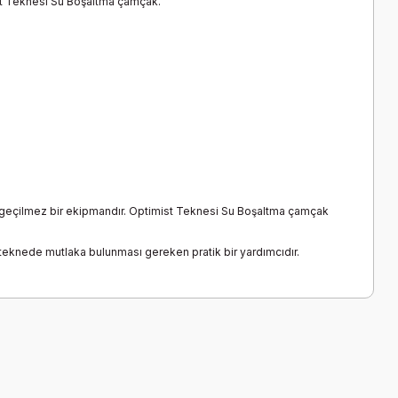
ist Teknesi Su Boşaltma çamçak.
n vazgeçilmez bir ekipmandır. Optimist Teknesi Su Boşaltma çamçak
teknede mutlaka bulunması gereken pratik bir yardımcıdır.
a iletebilirsiniz.