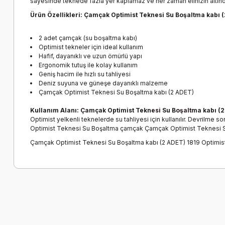
sayesinde teknede fazla yer kaplamaz ve her zaman elinizin altı
Ürün Özellikleri: Çamçak Optimist Teknesi Su Boşaltma kabı 
2 adet çamçak (su boşaltma kabı)
Optimist tekneler için ideal kullanım
Hafif, dayanıklı ve uzun ömürlü yapı
Ergonomik tutuş ile kolay kullanım
Geniş hacim ile hızlı su tahliyesi
Deniz suyuna ve güneşe dayanıklı malzeme
Çamçak Optimist Teknesi Su Boşaltma kabı (2 ADET)
Kullanım Alanı: Çamçak Optimist Teknesi Su Boşaltma kabı (
Optimist yelkenli teknelerde su tahliyesi için kullanılır. Devrilme
Optimist Teknesi Su Boşaltma çamçak Çamçak Optimist Teknesi S
Çamçak Optimist Teknesi Su Boşaltma kabı (2 ADET) 1819 Optimist s
Bu ürünün fiyat bilgisi, resim, ürün açıklamalarında ve diğer k
Görüş ve önerileriniz için teşekkür ederiz.
Ürün resmi kalitesiz, bozuk veya görüntülenemiyor.