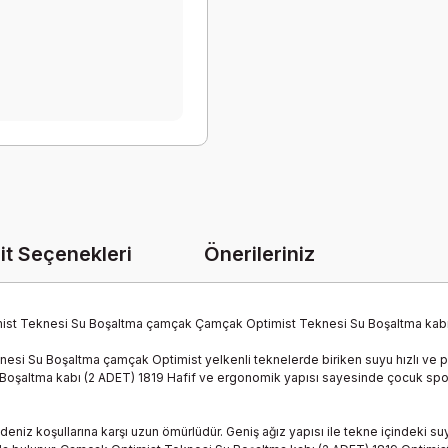
it Seçenekleri
Önerileriniz
imist Teknesi Su Boşaltma çamçak Çamçak Optimist Teknesi Su Boşaltma kab
si Su Boşaltma çamçak Optimist yelkenli teknelerde biriken suyu hızlı ve pra
Su Boşaltma kabı (2 ADET) 1819 Hafif ve ergonomik yapısı sayesinde çocuk spor
eniz koşullarına karşı uzun ömürlüdür. Geniş ağız yapısı ile tekne içindeki 