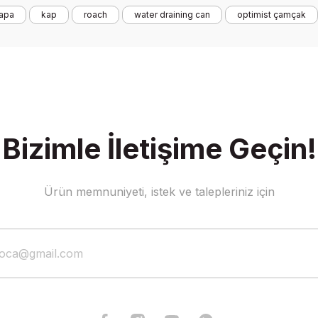
rapa
kap
roach
water draining can
optimist çamçak
Yorum Yaz
Bizimle İletişime Geçin!
Gönder
Ürün memnuniyeti, istek ve talepleriniz için