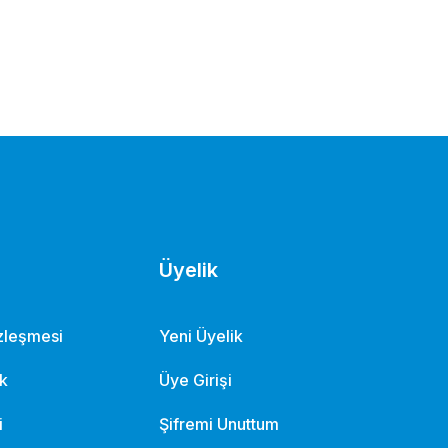
Üyelik
özleşmesi
Yeni Üyelik
ik
Üye Girişi
i
Şifremi Unuttum