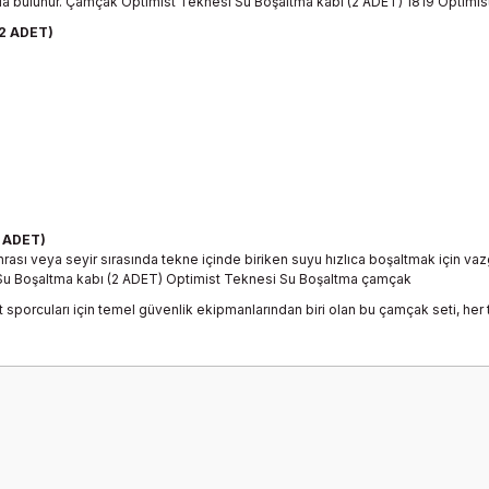
nda bulunur. Çamçak Optimist Teknesi Su Boşaltma kabı (2 ADET) 1819 Optim
(2 ADET)
2 ADET)
 sonrası veya seyir sırasında tekne içinde biriken suyu hızlıca boşaltmak içi
u Boşaltma kabı (2 ADET) Optimist Teknesi Su Boşaltma çamçak
porcuları için temel güvenlik ekipmanlarından biri olan bu çamçak seti, her 
onularda yetersiz gördüğünüz noktaları öneri formunu kullanarak tarafımız
Bu ürüne ilk yorumu siz yapın!