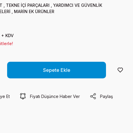
T
,
TEKNE İÇİ PARÇALARI
,
YARDIMCI VE GÜVENLİK
LERİ
,
MARİN EK ÜRÜNLER
 + KDV
tlerle!
Sepete Ekle
ye Et
Fiyatı Düşünce Haber Ver
Paylaş