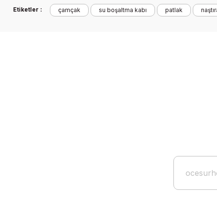
Etiketler :
çamçak
su boşaltma kabı
patlak
naştı
Ürün açıklamasında eksik bilgiler bulunuyor.
Ürün bilgilerinde hatalar bulunuyor.
Ürün fiyatı diğer sitelerden daha pahalı.
Bu ürüne benzer farklı alternatifler olmalı.