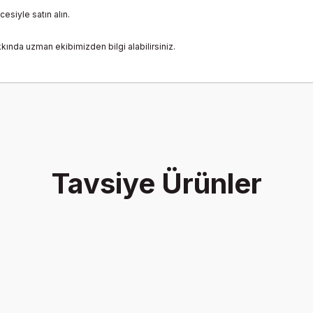
esiyle satın alın.
kında uzman ekibimizden bilgi alabilirsiniz.
onularda yetersiz gördüğünüz noktaları öneri formunu kullanarak tarafımız
Bu ürüne ilk yorumu siz yapın!
Tavsiye Ürünler
Yorum Yaz