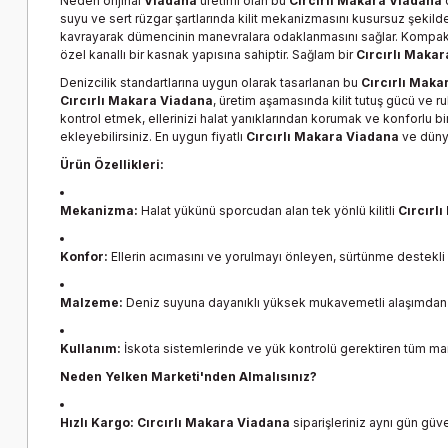
Neden orijinal
Viadana
üretimi olan bu
Cırcırlı Makara Viadana
suyu ve sert rüzgar şartlarında kilit mekanizmasını kusursuz şekild
kavrayarak dümencinin manevralara odaklanmasını sağlar. Kompakt ta
özel kanallı bir kasnak yapısına sahiptir. Sağlam bir
Cırcırlı Maka
Denizcilik standartlarına uygun olarak tasarlanan bu
Cırcırlı Maka
Cırcırlı Makara Viadana
, üretim aşamasında kilit tutuş gücü ve r
kontrol etmek, ellerinizi halat yanıklarından korumak ve konforlu b
ekleyebilirsiniz. En uygun fiyatlı
Cırcırlı Makara Viadana
ve dünya
Ürün Özellikleri:
Mekanizma:
Halat yükünü sporcudan alan tek yönlü kilitli
Cırcırl
Konfor:
Ellerin acımasını ve yorulmayı önleyen, sürtünme destekli
Malzeme:
Deniz suyuna dayanıklı yüksek mukavemetli alaşımdan ür
Kullanım:
İskota sistemlerinde ve yük kontrolü gerektiren tüm mar
Neden Yelken Marketi'nden Almalısınız?
Hızlı Kargo:
Cırcırlı Makara Viadana
siparişleriniz aynı gün güve