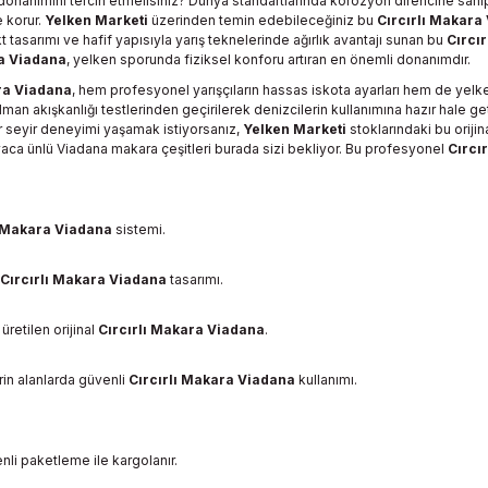
donanımını tercih etmelisiniz? Dünya standartlarında korozyon direncine sah
e korur.
Yelken Marketi
üzerinden temin edebileceğiniz bu
Cırcırlı Makara
sarımı ve hafif yapısıyla yarış teknelerinde ağırlık avantajı sunan bu
Cırcı
ra Viadana
, yelken sporunda fiziksel konforu artıran en önemli donanımdır.
ra Viadana
, hem profesyonel yarışçıların hassas iskota ayarları hem de yelke
ulman akışkanlığı testlerinden geçirilerek denizcilerin kullanımına hazır hale 
ir seyir deneyimi yaşamak istiyorsanız,
Yelken Marketi
stoklarındaki bu orijin
ca ünlü Viadana makara çeşitleri burada sizi bekliyor. Bu profesyonel
Cırcı
ı Makara Viadana
sistemi.
Cırcırlı Makara Viadana
tasarımı.
etilen orijinal
Cırcırlı Makara Viadana
.
in alanlarda güvenli
Cırcırlı Makara Viadana
kullanımı.
nli paketleme ile kargolanır.