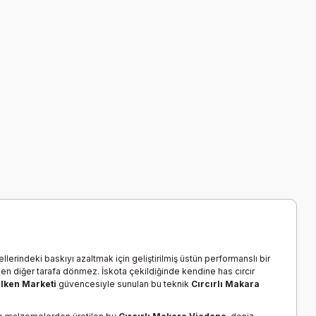
erindeki baskıyı azaltmak için geliştirilmiş üstün performanslı bir
ken diğer tarafa dönmez. İskota çekildiğinde kendine has cırcır
lken Marketi
güvencesiyle sunulan bu teknik
Cırcırlı Makara