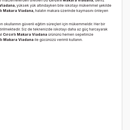
ip malzemelerden üretilen bu
Cırcırlı Makara Viadana
, deniz
 Viadana
, yüksek yük altındayken bile iskotayı mükemmel şekilde
rlı Makara Viadana
, halatın makara üzerinde kaymasını önleyen
n okullarının güvenli eğitim süreçleri için mükemmeldir. Her bir
getirilmektedir. Siz de teknenizde iskotayı daha az güç harcayarak
al
Cırcırlı Makara Viadana
ürününü hemen sepetinize
rlı Makara Viadana
ile gücünüzü verimli kullanın.