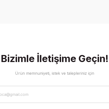
Gönder
Bizimle İletişime Geçin!
Ürün memnuniyeti, istek ve talepleriniz için