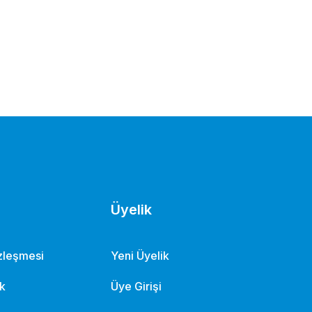
cu
Üyelik
özleşmesi
Yeni Üyelik
ik
Üye Girişi