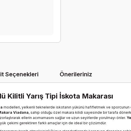
it Seçenekleri
Önerileriniz
 Kilitli Yarış Tipi İskota Makarası
na
modelleri, yelkenli teknelerde iskotanın yükünü hafifletmek ve sporcunun ell
 Makara Viadana
, sahip olduğu özel makara kilidi sayesinde bir tarafa döner
zorlaştırarak ellerin acımamasını sağlar ve uzun seyirlerde yorulmayı önler.
Ye
 yük çekimi gerektiren farklı amaçlar için de ideal bir çözümdür.