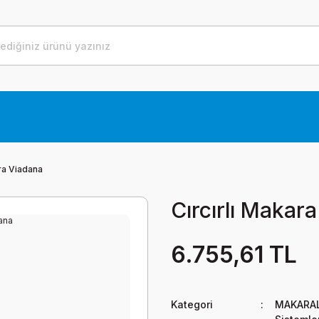
ara Viadana
Cırcırlı Makar
6.755,61 TL
Kategori
MAKARAL