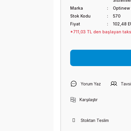
Sistemle
Marka
Optinew
Stok Kodu
570
Fiyat
102,48 E
*711,03 TL den başlayan taksi
Yorum Yaz
Tavsi
Karşılaştır
Stoktan Teslim