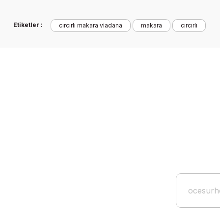
Etiketler :
cırcırlı makara viadana
makara
cırcırlı