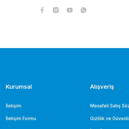
Yay Körüğü - Plastik Makara Dik Tutucu ve İskota Koruyu
114,04 TL
Kurumsal
Alışveriş
İletişim
Mesafeli Satış S
İletişim Formu
Gizlilik ve Güvenl