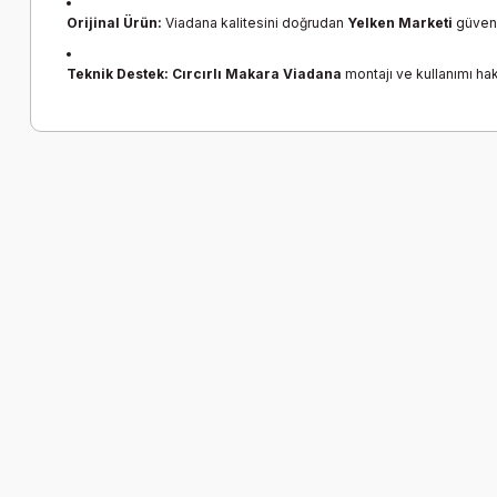
Orijinal Ürün:
Viadana kalitesini doğrudan
Yelken Marketi
güvenc
Teknik Destek:
Cırcırlı Makara Viadana
montajı ve kullanımı hak
Bu ürünün fiyat bilgisi, resim, ürün açıklamalarında ve diğer k
Görüş ve önerileriniz için teşekkür ederiz.
Ürün resmi kalitesiz, bozuk veya görüntülenemiyor.
Ürün açıklamasında eksik bilgiler bulunuyor.
Ürün bilgilerinde hatalar bulunuyor.
Ürün fiyatı diğer sitelerden daha pahalı.
Bu ürüne benzer farklı alternatifler olmalı.