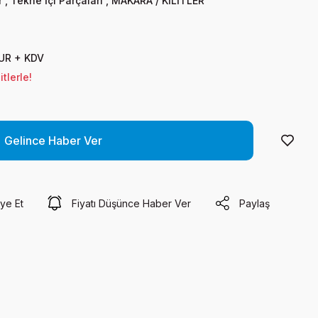
r
,
Tekne İçi Parçaları
,
MAKARA / KİLİTLER
UR + KDV
tlerle!
Gelince Haber Ver
ye Et
Fiyatı Düşünce Haber Ver
Paylaş