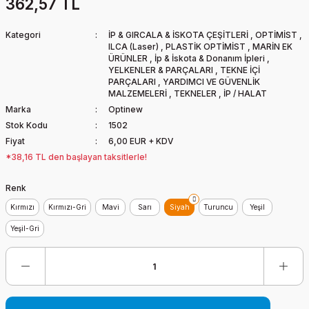
362,57 TL
Kategori
İP & GIRCALA & İSKOTA ÇEŞİTLERİ
,
OPTİMİST
,
ILCA (Laser)
,
PLASTİK OPTİMİST
,
MARİN EK
ÜRÜNLER
,
İp & İskota & Donanım İpleri
,
YELKENLER & PARÇALARI
,
TEKNE İÇİ
PARÇALARI
,
YARDIMCI VE GÜVENLİK
MALZEMELERİ
,
TEKNELER
,
İP / HALAT
Marka
Optinew
Stok Kodu
1502
Fiyat
6,00 EUR + KDV
*38,16 TL den başlayan taksitlerle!
Renk
Kırmızı
Kırmızı-Gri
Mavi
Sarı
Siyah
Turuncu
Yeşil
Yeşil-Gri