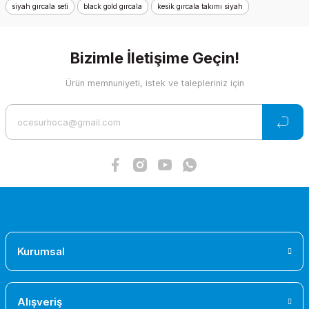
Ürün fiyatı diğer sitelerden daha pahalı.
siyah gırcala seti
black gold gırcala
kesik gırcala takımı siyah
Bu ürüne benzer farklı alternatifler olmalı.
Bizimle İletişime Geçin!
Ürün memnuniyeti, istek ve talepleriniz için
Optimist Gırcala 1.2mm
Gönder
483,42 TL
Kurumsal
Alışveriş