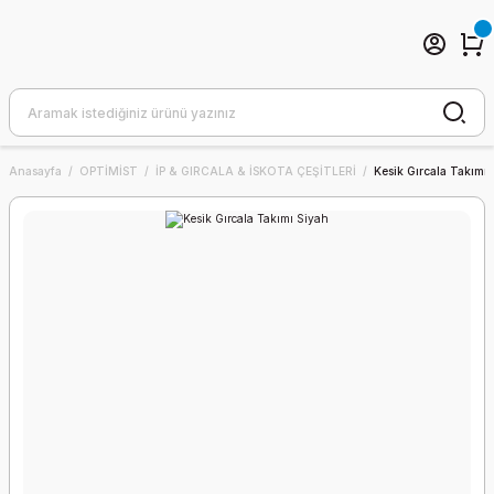
Anasayfa
OPTİMİST
İP & GIRCALA & İSKOTA ÇEŞİTLERİ
Kesik Gırcala Takımı 