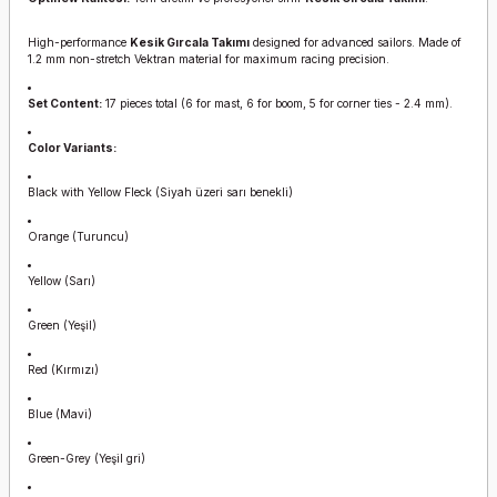
High-performance
Kesik Gırcala Takımı
designed for advanced sailors. Made of
1.2 mm non-stretch Vektran material for maximum racing precision.
Set Content:
17 pieces total (6 for mast, 6 for boom, 5 for corner ties - 2.4 mm).
Color Variants:
Black with Yellow Fleck (Siyah üzeri sarı benekli)
Orange (Turuncu)
Yellow (Sarı)
Green (Yeşil)
Red (Kırmızı)
Blue (Mavi)
Green-Grey (Yeşil gri)