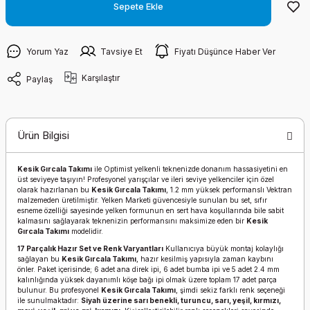
Sepete Ekle
Yorum Yaz
Tavsiye Et
Fiyatı Düşünce Haber Ver
Karşılaştır
Paylaş
Ürün Bilgisi
Kesik Gırcala Takımı
ile Optimist yelkenli teknenizde donanım hassasiyetini en
üst seviyeye taşıyın! Profesyonel yarışçılar ve ileri seviye yelkenciler için özel
olarak hazırlanan bu
Kesik Gırcala Takımı
, 1.2 mm yüksek performanslı Vektran
malzemeden üretilmiştir. Yelken Marketi güvencesiyle sunulan bu set, sıfır
esneme özelliği sayesinde yelken formunun en sert hava koşullarında bile sabit
kalmasını sağlayarak teknenizin performansını maksimize eden bir
Kesik
Gırcala Takımı
modelidir.
17 Parçalık Hazır Set ve Renk Varyantları
Kullanıcıya büyük montaj kolaylığı
sağlayan bu
Kesik Gırcala Takımı
, hazır kesilmiş yapısıyla zaman kaybını
önler. Paket içerisinde; 6 adet ana direk ipi, 6 adet bumba ipi ve 5 adet 2.4 mm
kalınlığında yüksek dayanımlı köşe bağı ipi olmak üzere toplam 17 adet parça
bulunur. Bu profesyonel
Kesik Gırcala Takımı
, şimdi sekiz farklı renk seçeneği
ile sunulmaktadır:
Siyah üzerine sarı benekli, turuncu, sarı, yeşil, kırmızı,