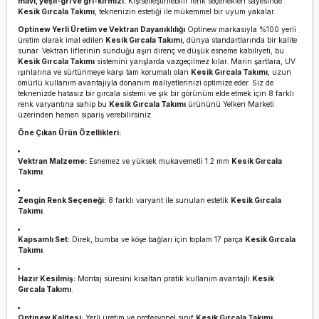
mavi, yeşil-gri ve gri-kırmızı.
Kişiselleştirilebilir renk seçenekleri sayesinde
Kesik Gırcala Takımı
, teknenizin estetiği ile mükemmel bir uyum yakalar.
Optinew Yerli Üretim ve Vektran Dayanıklılığı
Optinew markasıyla %100 yerli
üretim olarak imal edilen
Kesik Gırcala Takımı
, dünya standartlarında bir kalite
sunar. Vektran liflerinin sunduğu aşırı direnç ve düşük esneme kabiliyeti, bu
Kesik Gırcala Takımı
sistemini yarışlarda vazgeçilmez kılar. Marin şartlara, UV
ışınlarına ve sürtünmeye karşı tam korumalı olan
Kesik Gırcala Takımı
, uzun
ömürlü kullanım avantajıyla donanım maliyetlerinizi optimize eder. Siz de
teknenizde hatasız bir gırcala sistemi ve şık bir görünüm elde etmek için 8 farklı
renk varyantına sahip bu
Kesik Gırcala Takımı
ürününü Yelken Marketi
üzerinden hemen sipariş verebilirsiniz.
Öne Çıkan Ürün Özellikleri:
Vektran Malzeme:
Esnemez ve yüksek mukavemetli 1.2 mm
Kesik Gırcala
Takımı
.
Zengin Renk Seçeneği:
8 farklı varyant ile sunulan estetik
Kesik Gırcala
Takımı
.
Kapsamlı Set:
Direk, bumba ve köşe bağları için toplam 17 parça
Kesik Gırcala
Takımı
.
Hazır Kesilmiş:
Montaj süresini kısaltan pratik kullanım avantajlı
Kesik
Gırcala Takımı
.
Optinew Kalitesi:
Yerli üretim ve profesyonel sınıf
Kesik Gırcala Takımı
.