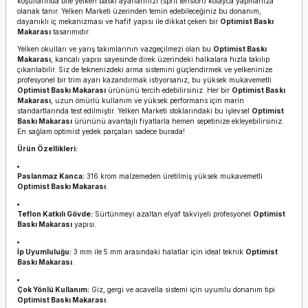
koşullarında bile yelken baskı ayarlarınızı (sprit tension) kolayca yapmanıza
olanak tanır. Yelken Marketi üzerinden temin edebileceğiniz bu donanım,
dayanıklı iç mekanizması ve hafif yapısı ile dikkat çeken bir
Optimist Baskı
Makarası
tasarımıdır.
Yelken okulları ve yarış takımlarının vazgeçilmezi olan bu
Optimist Baskı
Makarası
, kancalı yapısı sayesinde direk üzerindeki halkalara hızla takılıp
çıkarılabilir. Siz de teknenizdeki arma sistemini güçlendirmek ve yelkeninize
profesyonel bir trim ayarı kazandırmak istiyorsanız, bu yüksek mukavemetli
Optimist Baskı Makarası
ürününü tercih edebilirsiniz. Her bir
Optimist Baskı
Makarası
, uzun ömürlü kullanım ve yüksek performans için marin
standartlarında test edilmiştir. Yelken Marketi stoklarındaki bu işlevsel
Optimist
Baskı Makarası
ürününü avantajlı fiyatlarla hemen sepetinize ekleyebilirsiniz.
En sağlam optimist yedek parçaları sadece burada!
Ürün Özellikleri:
Paslanmaz Kanca:
316 krom malzemeden üretilmiş yüksek mukavemetli
Optimist Baskı Makarası
.
Teflon Katkılı Gövde:
Sürtünmeyi azaltan elyaf takviyeli profesyonel
Optimist
Baskı Makarası
yapısı.
İp Uyumluluğu:
3 mm ile 5 mm arasındaki halatlar için ideal teknik
Optimist
Baskı Makarası
.
Çok Yönlü Kullanım:
Giz, gergi ve acavella sistemi için uyumlu donanım tipi
Optimist Baskı Makarası
.