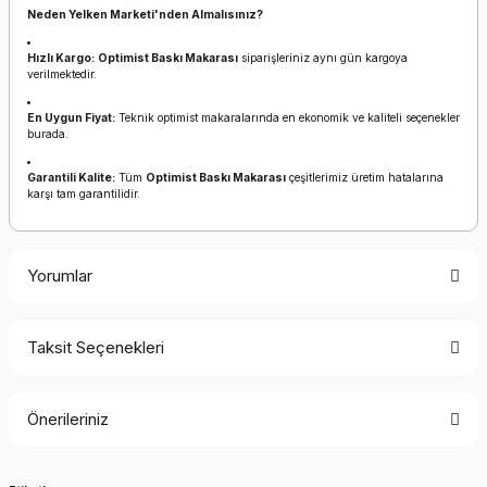
Neden Yelken Marketi'nden Almalısınız?
Hızlı Kargo:
Optimist Baskı Makarası
siparişleriniz aynı gün kargoya
verilmektedir.
En Uygun Fiyat:
Teknik optimist makaralarında en ekonomik ve kaliteli seçenekler
burada.
Garantili Kalite:
Tüm
Optimist Baskı Makarası
çeşitlerimiz üretim hatalarına
karşı tam garantilidir.
Yorumlar
Taksit Seçenekleri
Bu ürüne ilk yorumu siz yapın!
Önerileriniz
Yorum Yaz
Bu ürünün fiyat bilgisi, resim, ürün açıklamalarında ve diğer