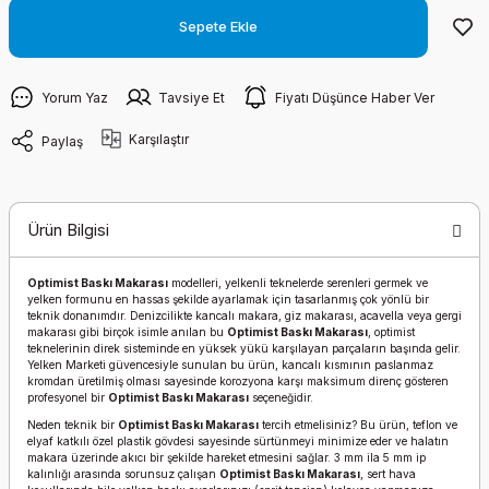
Sepete Ekle
Yorum Yaz
Tavsiye Et
Fiyatı Düşünce Haber Ver
Karşılaştır
Paylaş
Ürün Bilgisi
Optimist Baskı Makarası
modelleri, yelkenli teknelerde serenleri germek ve
yelken formunu en hassas şekilde ayarlamak için tasarlanmış çok yönlü bir
teknik donanımdır. Denizcilikte kancalı makara, giz makarası, acavella veya gergi
makarası gibi birçok isimle anılan bu
Optimist Baskı Makarası
, optimist
teknelerinin direk sisteminde en yüksek yükü karşılayan parçaların başında gelir.
Yelken Marketi güvencesiyle sunulan bu ürün, kancalı kısmının paslanmaz
kromdan üretilmiş olması sayesinde korozyona karşı maksimum direnç gösteren
profesyonel bir
Optimist Baskı Makarası
seçeneğidir.
Neden teknik bir
Optimist Baskı Makarası
tercih etmelisiniz? Bu ürün, teflon ve
elyaf katkılı özel plastik gövdesi sayesinde sürtünmeyi minimize eder ve halatın
makara üzerinde akıcı bir şekilde hareket etmesini sağlar. 3 mm ila 5 mm ip
kalınlığı arasında sorunsuz çalışan
Optimist Baskı Makarası
, sert hava