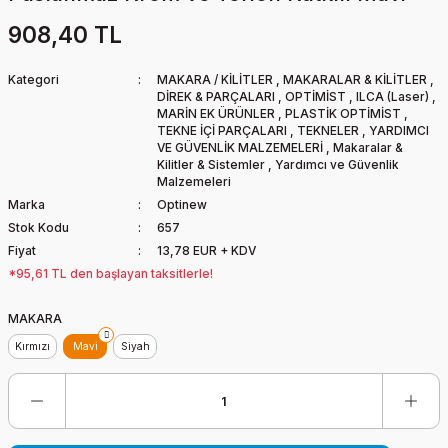
908,40 TL
Kategori
MAKARA / KİLİTLER
,
MAKARALAR & KİLİTLER
,
DİREK & PARÇALARI
,
OPTİMİST
,
ILCA (Laser)
,
MARİN EK ÜRÜNLER
,
PLASTİK OPTİMİST
,
TEKNE İÇİ PARÇALARI
,
TEKNELER
,
YARDIMCI
VE GÜVENLİK MALZEMELERİ
,
Makaralar &
Kilitler & Sistemler
,
Yardımcı ve Güvenlik
Malzemeleri
Marka
Optinew
Stok Kodu
657
Fiyat
13,78 EUR + KDV
*95,61 TL den başlayan taksitlerle!
MAKARA
Kırmızı
Mavi
Siyah