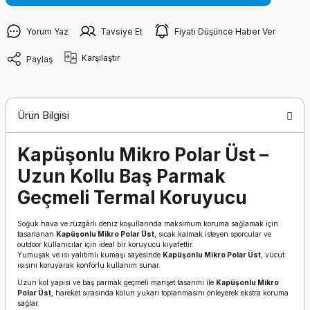
Yorum Yaz
Tavsiye Et
Fiyatı Düşünce Haber Ver
Karşılaştır
Paylaş
Ürün Bilgisi
Kapüşonlu Mikro Polar Üst –
Uzun Kollu Baş Parmak
Geçmeli Termal Koruyucu
Soğuk hava ve rüzgârlı deniz koşullarında maksimum koruma sağlamak için
tasarlanan
Kapüşonlu Mikro Polar Üst
, sıcak kalmak isteyen sporcular ve
outdoor kullanıcılar için ideal bir koruyucu kıyafettir.
Yumuşak ve ısı yalıtımlı kumaşı sayesinde
Kapüşonlu Mikro Polar Üst
, vücut
ısısını koruyarak konforlu kullanım sunar.
Uzun kol yapısı ve baş parmak geçmeli manşet tasarımı ile
Kapüşonlu Mikro
Polar Üst
, hareket sırasında kolun yukarı toplanmasını önleyerek ekstra koruma
sağlar.