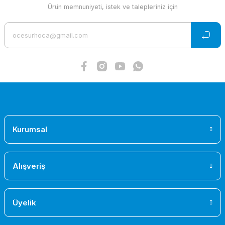
Ürün bilgilerinde hatalar bulunuyor.
Ürün memnuniyeti, istek ve talepleriniz için
Ürün fiyatı diğer sitelerden daha pahalı.
Bu ürüne benzer farklı alternatifler olmalı.
Gönder
Kurumsal
Alışveriş
Üyelik