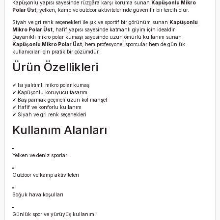
Kapüşonlu yapısı sayesinde rüzgâra karşı koruma sunan
Kapüşonlu Mikro
Polar Üst
, yelken, kamp ve outdoor aktivitelerinde güvenilir bir tercih olur.
Siyah ve gri renk seçenekleri ile şık ve sportif bir görünüm sunan
Kapüşonlu
Mikro Polar Üst
, hafif yapısı sayesinde katmanlı giyim için idealdir.
Dayanıklı mikro polar kumaşı sayesinde uzun ömürlü kullanım sunan
Kapüşonlu Mikro Polar Üst
, hem profesyonel sporcular hem de günlük
kullanıcılar için pratik bir çözümdür.
Ürün Özellikleri
✔ Isı yalıtımlı mikro polar kumaş
✔ Kapüşonlu koruyucu tasarım
✔ Baş parmak geçmeli uzun kol manşet
✔ Hafif ve konforlu kullanım
✔ Siyah ve gri renk seçenekleri
Kullanım Alanları
Yelken ve deniz sporları
Outdoor ve kamp aktiviteleri
Soğuk hava koşulları
Günlük spor ve yürüyüş kullanımı