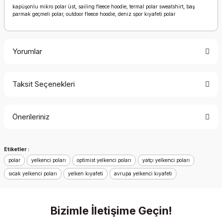
kapüşonlu mikro polar üst, sailing fleece hoodie, termal polar sweatshirt, baş
parmak geçmeli polar, outdoor fleece hoodie, deniz spor kıyafeti polar
Yorumlar
Taksit Seçenekleri
Bu ürüne ilk yorumu siz yapın!
Önerileriniz
Yorum Yaz
Bu ürünün fiyat bilgisi, resim, ürün açıklamalarında ve diğer
Etiketler :
konularda yetersiz gördüğünüz noktaları öneri formunu
polar
kullanarak tarafımıza iletebilirsiniz.
yelkenci poları
optimist yelkenci poları
yatçı yelkenci poları
Görüş ve önerileriniz için teşekkür ederiz.
sıcak yelkenci poları
yelken kıyafeti
avrupa yelkenci kıyafeti
Ürün resmi kalitesiz, bozuk veya görüntülenemiyor.
Bizimle İletişime Geçin!
Ürün açıklamasında eksik bilgiler bulunuyor.