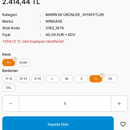
2.414,44 TL
Kategori
MARİN EK ÜRÜNLER
,
KIYAFETLER
Marka
WİNDAXE
Stok Kodu
2182_1979
Fiyat
40,00 EUR + KDV
*254,12 TL den başlayan taksitlerle!
Renk
Gri
Siyah
Bedenler
11-12
13-14
9-10
L
M
S
XL
XS
XXL
Sepete Ekle