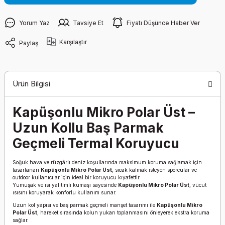
Yorum Yaz
Tavsiye Et
Fiyatı Düşünce Haber Ver
Karşılaştır
Paylaş
Ürün Bilgisi
Kapüşonlu Mikro Polar Üst –
Uzun Kollu Baş Parmak
Geçmeli Termal Koruyucu
Soğuk hava ve rüzgârlı deniz koşullarında maksimum koruma sağlamak için
tasarlanan
Kapüşonlu Mikro Polar Üst
, sıcak kalmak isteyen sporcular ve
outdoor kullanıcılar için ideal bir koruyucu kıyafettir.
Yumuşak ve ısı yalıtımlı kumaşı sayesinde
Kapüşonlu Mikro Polar Üst
, vücut
ısısını koruyarak konforlu kullanım sunar.
Uzun kol yapısı ve baş parmak geçmeli manşet tasarımı ile
Kapüşonlu Mikro
Polar Üst
, hareket sırasında kolun yukarı toplanmasını önleyerek ekstra koruma
sağlar.