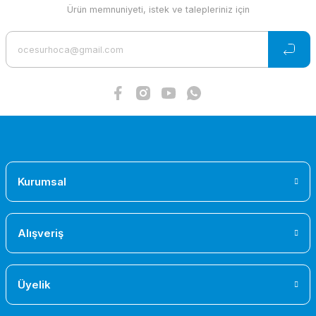
Ürün bilgilerinde hatalar bulunuyor.
Ürün memnuniyeti, istek ve talepleriniz için
Ürün fiyatı diğer sitelerden daha pahalı.
Bu ürüne benzer farklı alternatifler olmalı.
Gönder
Kurumsal
Alışveriş
Üyelik