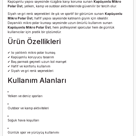
Kapüşonlu yapısı sayesinde rüzgâra karşı koruma sunan
Kapüşonlu Mikro
Polar Üst
, yelken, kamp ve outdoor aktivitelerinde güvenilir bir tercih olur.
Siyah ve gri renk seçenekleri ile şık ve sportif bir görünüm sunan
Kapüşonlu
Mikro Polar Üst
, hafif yapısı sayesinde katmanlı giyim için idealdir.
Dayanıklı mikro polar kumaşı sayesinde uzun ömürlü kullanım sunan
Kapüşonlu Mikro Polar Üst
, hem profesyonel sporcular hem de günlük
kullanıcılar için pratik bir çözümdür.
Ürün Özellikleri
✔ Isı yalıtımlı mikro polar kumaş
✔ Kapüşonlu koruyucu tasarım
✔ Baş parmak geçmeli uzun kol manşet
✔ Hafif ve konforlu kullanım
✔ Siyah ve gri renk seçenekleri
Kullanım Alanları
Yelken ve deniz sporları
Outdoor ve kamp aktiviteleri
Soğuk hava koşulları
Günlük spor ve yürüyüş kullanımı