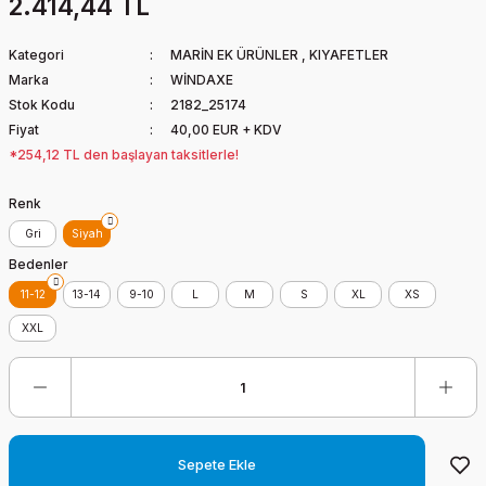
2.414,44 TL
Kategori
MARİN EK ÜRÜNLER
,
KIYAFETLER
Marka
WİNDAXE
Stok Kodu
2182_25174
Fiyat
40,00 EUR + KDV
*254,12 TL den başlayan taksitlerle!
Renk
Gri
Siyah
Bedenler
11-12
13-14
9-10
L
M
S
XL
XS
XXL
Sepete Ekle