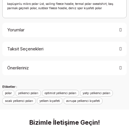
kapüşonlu mikro polar üst, sailing fleece hoodie, termal polar sweatshirt, baş
parmak geçmeli polar, outdoor fleece hoodie, deniz spor kıyafeti polar
Yorumlar
Taksit Seçenekleri
Bu ürüne ilk yorumu siz yapın!
Önerileriniz
Yorum Yaz
Bu ürünün fiyat bilgisi, resim, ürün açıklamalarında ve diğer
Etiketler :
konularda yetersiz gördüğünüz noktaları öneri formunu
polar
kullanarak tarafımıza iletebilirsiniz.
yelkenci poları
optimist yelkenci poları
yatçı yelkenci poları
Görüş ve önerileriniz için teşekkür ederiz.
sıcak yelkenci poları
yelken kıyafeti
avrupa yelkenci kıyafeti
Ürün resmi kalitesiz, bozuk veya görüntülenemiyor.
Bizimle İletişime Geçin!
Ürün açıklamasında eksik bilgiler bulunuyor.