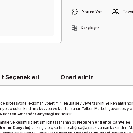
Yorum Yaz
Tavsi
Karşılaştır
it Seçenekleri
Önerileriniz
e profesyonel ekipman yönetimini en üst seviyeye taşıyın! Yelken antrenörleri
iş olup üstün kaldırma kuvveti ve konfor sunar. Yelken Marketi güvencesiyle 
Neopren Antrenör Canyeleği
modelidir.
hale ve kesintisiz iletişim için tasarlanan bu
Neopren Antrenör Canyeleği
trenör Canyeleği
, hızlı giyip çıkartma pratiği sağlayarak zaman kazandırır. A
t olarak siyah renkte üretilen bu
Neopren Antrenör Canyeleği
, talebe bağlı