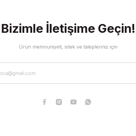
Bizimle İletişime Geçin!
Gönder
Ürün memnuniyeti, istek ve talepleriniz için