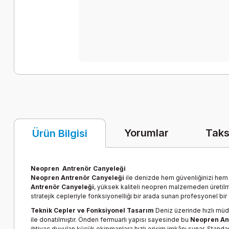
Yorumlar
Taks
Ürün Bilgisi
Neopren Antrenör Canyeleği
Neopren Antrenör Canyeleği
ile denizde hem güvenliğinizi hem d
Antrenör Canyeleği
, yüksek kaliteli neopren malzemeden üretilm
stratejik cepleriyle fonksiyonelliği bir arada sunan profesyonel bir
Teknik Cepler ve Fonksiyonel Tasarım
Deniz üzerinde hızlı müda
ile donatılmıştır. Önden fermuarlı yapısı sayesinde bu
Neopren An
ihtiyaç duyulan küçük ekipmanlara hızlı erişim imkânı sunar. Standar