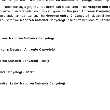
tlerinden başarıyla geçen ve
CE sertifikalı
olarak üretilen bu
Neopren Antre
aki antrenörler tarafından da büyük ilgi gören bu
Neopren Antrenör Canyeleğ
m standartlarında hazırlanan bu
Neopren Antrenör Canyeleği
, dayanıklı n
 bu sertifikalı
Neopren Antrenör Canyeleği
ürününü Yelken Marketi üzerind
güvenli
Neopren Antrenör Canyeleği
.
e sahip
Neopren Antrenör Canyeleği
.
pren Antrenör Canyeleği
kumaşı.
nör Canyeleği
kullanımı.
etilen kaliteli
Neopren Antrenör Canyeleği
.