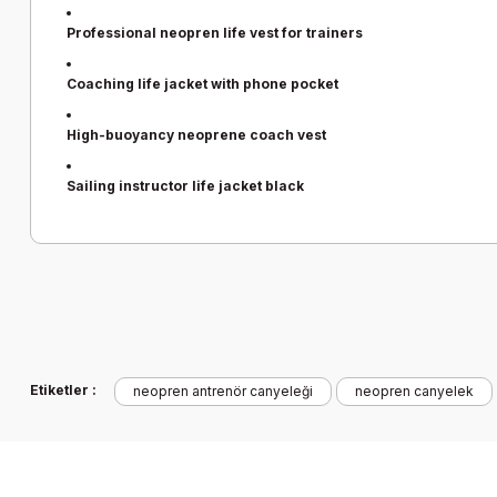
Professional neopren life vest for trainers
Coaching life jacket with phone pocket
High-buoyancy neoprene coach vest
Sailing instructor life jacket black
Bu ürünün fiyat bilgisi, resim, ürün açıklamalarında ve diğer k
Görüş ve önerileriniz için teşekkür ederiz.
Ürün resmi kalitesiz, bozuk veya görüntülenemiyor.
Etiketler :
neopren antrenör canyeleği
neopren canyelek
Ürün açıklamasında eksik bilgiler bulunuyor.
Ürün bilgilerinde hatalar bulunuyor.
Ürün fiyatı diğer sitelerden daha pahalı.
Bu ürüne benzer farklı alternatifler olmalı.