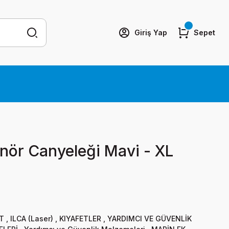
Giriş Yap
Sepet
nör Canyeleği Mavi - XL
T
,
ILCA (Laser)
,
KIYAFETLER
,
YARDIMCI VE GÜVENLİK