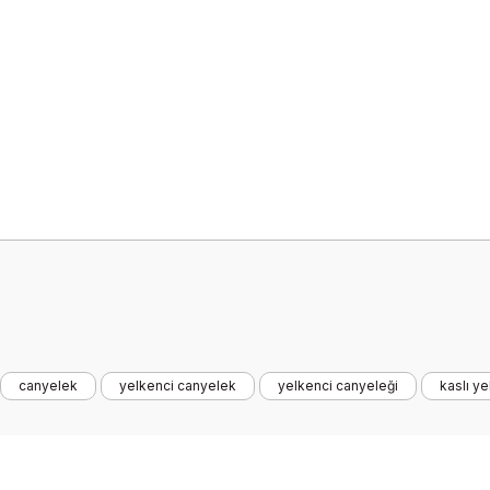
onularda yetersiz gördüğünüz noktaları öneri formunu kullanarak tarafımız
Bu ürüne ilk yorumu siz yapın!
canyelek
yelkenci canyelek
yelkenci canyeleği
kaslı ye
Yorum Yaz