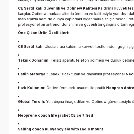
CE Sertifikalı Güvenlik ve Optinew Kalitesi
Kaldırma kuvveti tes
karşılar. Optinew markası altında üretilen ve kalitesiyle yurt dışınd
markamızla hem de dünya çapındaki diğer markalar için fason üreti
profesyonel bir antrenör donanımı ve güvenli bir çalışma ortamı için
Öne Çıkan Ürün Özellikleri:
CE Sertifikalı:
Uluslararası kaldırma kuvveti testlerinden geçmiş 
Teknik Donanım:
Telsiz aparatı, telefon bölmesi ve düdük cebin
Üstün Materyal:
Esnek, sıcak tutan ve dayanıklı profesyonel
Neo
Hızlı Kullanım:
Önden fermuarlı tasarımı ile pratik
Neopren Antre
Global Tercih:
Yurt dışına ihraç edilen ve Optinew güvencesiyle ür
Neoprene coach life jacket CE certified
Sailing coach buoyancy aid with radio mount