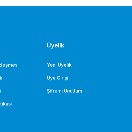
Üyelik
özleşmesi
Yeni Üyelik
ik
Üye Girişi
i
Şifremi Unuttum
itikası