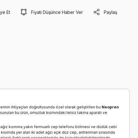
ye Et
Fiyatı Düşünce Haber Ver
Paylaş
nin ihtiyaçları doğrultusunda özel olarak geliştirilen bu
Neopren
sunulan bu ürün, omuzluk kısmındaki telsiz takma aparatı ve
, ağız kısmına yakın fermuarlı cep telefonu bölmesi ve düdük cebi
lt kısımda yer alan iki adet ağzı açık düz cep, antrenman sırasında
 olarak farklı renk seçenekleriyle de kişiselleştirilebilmektedir.