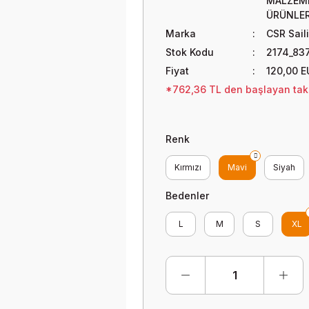
MALZEME
ÜRÜNLE
Marka
CSR Sail
Stok Kodu
2174_83
Fiyat
120,00 E
*762,36 TL den başlayan taks
Renk
Kırmızı
Mavi
Siyah
Bedenler
L
M
S
XL