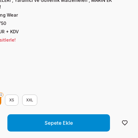
LERİ
,
Yardımcı ve Güvenlik Malzemeleri
,
MARİN EK
R
ing Wear
750
UR + KDV
itlerle!
XS
XXL
Sepete Ekle