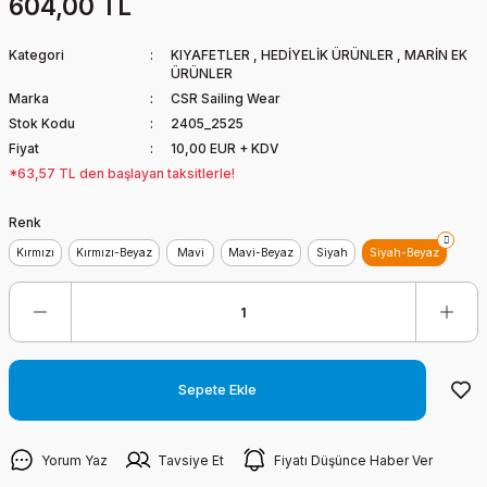
604,00 TL
Kategori
KIYAFETLER
,
HEDİYELİK ÜRÜNLER
,
MARİN EK
ÜRÜNLER
Marka
CSR Sailing Wear
Stok Kodu
2405_2525
Fiyat
10,00 EUR + KDV
*63,57 TL den başlayan taksitlerle!
Renk
Kırmızı
Kırmızı-Beyaz
Mavi
Mavi-Beyaz
Siyah
Siyah-Beyaz
Sepete Ekle
Yorum Yaz
Tavsiye Et
Fiyatı Düşünce Haber Ver