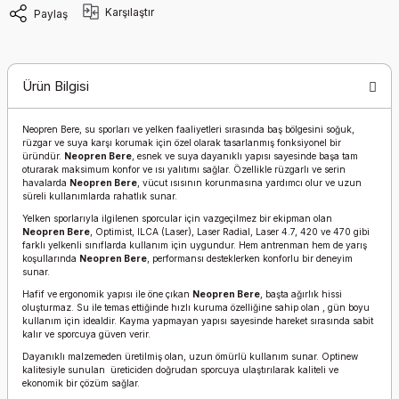
Karşılaştır
Paylaş
Ürün Bilgisi
Neopren Bere, su sporları ve yelken faaliyetleri sırasında baş bölgesini soğuk,
rüzgar ve suya karşı korumak için özel olarak tasarlanmış fonksiyonel bir
üründür.
Neopren Bere
, esnek ve suya dayanıklı yapısı sayesinde başa tam
oturarak maksimum konfor ve ısı yalıtımı sağlar. Özellikle rüzgarlı ve serin
havalarda
Neopren Bere
, vücut ısısının korunmasına yardımcı olur ve uzun
süreli kullanımlarda rahatlık sunar.
Yelken sporlarıyla ilgilenen sporcular için vazgeçilmez bir ekipman olan
Neopren Bere
, Optimist, ILCA (Laser), Laser Radial, Laser 4.7, 420 ve 470 gibi
farklı yelkenli sınıflarda kullanım için uygundur. Hem antrenman hem de yarış
koşullarında
Neopren Bere
, performansı desteklerken konforlu bir deneyim
sunar.
Hafif ve ergonomik yapısı ile öne çıkan
Neopren Bere
, başta ağırlık hissi
oluşturmaz. Su ile temas ettiğinde hızlı kuruma özelliğine sahip olan , gün boyu
kullanım için idealdir. Kayma yapmayan yapısı sayesinde hareket sırasında sabit
kalır ve sporcuya güven verir.
Dayanıklı malzemeden üretilmiş olan, uzun ömürlü kullanım sunar. Optinew
kalitesiyle sunulan üreticiden doğrudan sporcuya ulaştırılarak kaliteli ve
ekonomik bir çözüm sağlar.