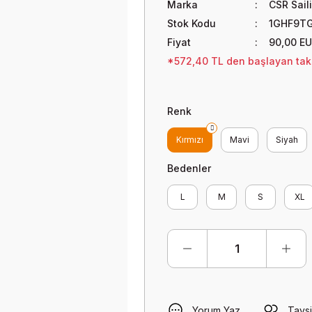
Marka
CSR Sail
Stok Kodu
1GHF9T
Fiyat
90,00 E
*572,40 TL den başlayan taks
Renk
Kırmızı
Mavi
Siyah
Bedenler
L
M
S
XL
Yorum Yaz
Tavsi