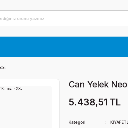
 XXL
Can Yelek Neop
5.438,51 TL
Kategori
KIYAFET