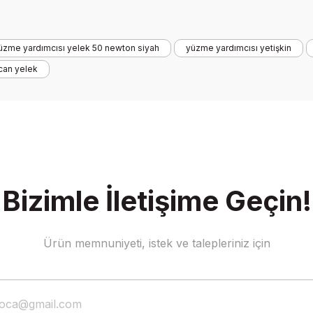
Bu ürüne ilk yorumu siz yapın!
üzme yardımcısı yelek 50 newton siyah
yüzme yardımcısı yetişkin
Yorum Yaz
 can yelek
Bizimle İletişime Geçin!
Gönder
Ürün memnuniyeti, istek ve talepleriniz için