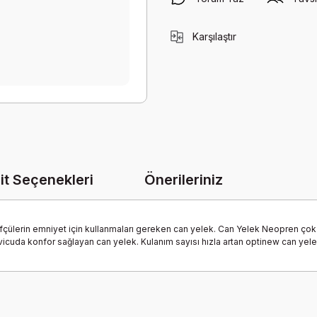
Karşılaştır
it Seçenekleri
Önerileriniz
çülerin emniyet için kullanmaları gereken can yelek. Can Yelek Neopren çok ha
 vicuda konfor sağlayan can yelek. Kulanım sayısı hızla artan optinew can yele
onularda yetersiz gördüğünüz noktaları öneri formunu kullanarak tarafımız