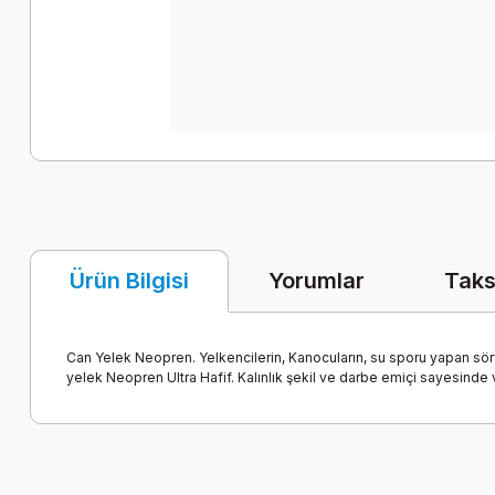
Yorumlar
Taks
Ürün Bilgisi
Can Yelek Neopren. Yelkencilerin, Kanocuların, su sporu yapan sörf
yelek Neopren Ultra Hafif. Kalınlık şekil ve darbe emiçi sayesinde
Bu ürünün fiyat bilgisi, resim, ürün açıklamalarında ve diğer k
Görüş ve önerileriniz için teşekkür ederiz.