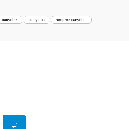
canyelek
can yelek
neopren canyelek