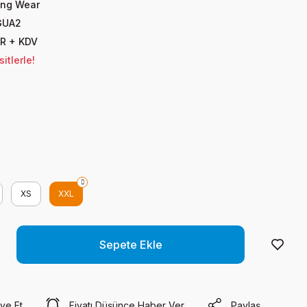
ing Wear
GUA2
UR + KDV
itlerle!
XS
XXL
Sepete Ekle
ye Et
Fiyatı Düşünce Haber Ver
Paylaş