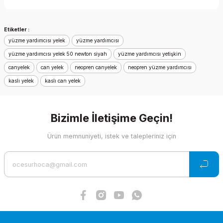
Yorum Yaz
Bu ürünün fiyat bilgisi, resim, ürün açıklamalarında ve diğer
Etiketler :
konularda yetersiz gördüğünüz noktaları öneri formunu
yüzme yardımcısı yelek
kullanarak tarafımıza iletebilirsiniz.
yüzme yardımcısı
Görüş ve önerileriniz için teşekkür ederiz.
yüzme yardımcısı yelek 50 newton siyah
yüzme yardımcısı yetişkin
canyelek
can yelek
neopren canyelek
neopren yüzme yardımcısı
Ürün resmi kalitesiz, bozuk veya görüntülenemiyor.
kaslı yelek
kaslı can yelek
Ürün açıklamasında eksik bilgiler bulunuyor.
Ürün bilgilerinde hatalar bulunuyor.
Bizimle İletişime Geçin!
Ürün fiyatı diğer sitelerden daha pahalı.
Bu ürüne benzer farklı alternatifler olmalı.
Ürün memnuniyeti, istek ve talepleriniz için
Gönder