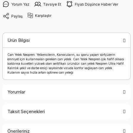
Yorum Yaz
Tavsiye Et
Fiyatı Düşünce Haber Ver
Karşılaştır
Paylaş
Ürün Bilgisi
Can Yelek Neopren. Yelkencilerin, Kanocuların, su sporu yapan sörfçülerin
emniyet için kullanmaları gereken can yelek. Can Yelek Neopren çok hafif olması
kaldırma kuvetleri yüksek olan sertifikalı üründür. can yelek Neopren Ultra Hafif.
Kalınlık şekil ve darbe emiçi sayesinde vicuda konfor sağlayan can yelek.
Kulanım sayısı hızla artan optinew can yeleği
Yorumlar
Taksit Seçenekleri
Bu ürüne ilk yorumu siz yapın!
Önerileriniz