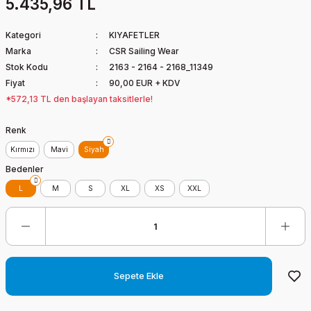
5.435,96 TL
Kategori
KIYAFETLER
Marka
CSR Sailing Wear
Stok Kodu
2163 - 2164 - 2168_11349
Fiyat
90,00 EUR + KDV
*572,13 TL den başlayan taksitlerle!
Renk
Kırmızı
Mavi
Siyah
Bedenler
L
M
S
XL
XS
XXL
Sepete Ekle