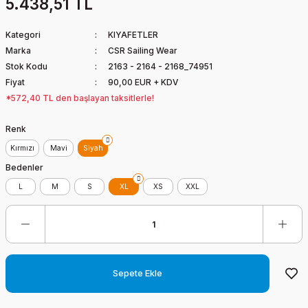
5.438,51 TL
Kategori
KIYAFETLER
Marka
CSR Sailing Wear
Stok Kodu
2163 - 2164 - 2168_74951
Fiyat
90,00 EUR + KDV
*572,40 TL den başlayan taksitlerle!
Renk
Kırmızı
Mavi
Siyah
Bedenler
L
M
S
XL
XS
XXL
Sepete Ekle