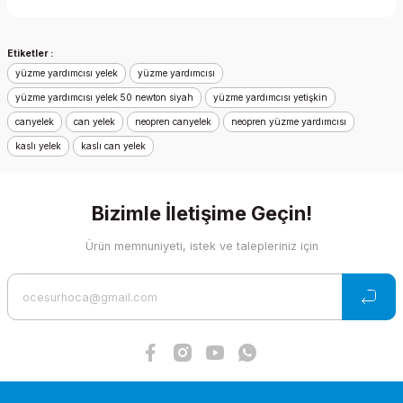
Yorum Yaz
Bu ürünün fiyat bilgisi, resim, ürün açıklamalarında ve diğer
Etiketler :
konularda yetersiz gördüğünüz noktaları öneri formunu
yüzme yardımcısı yelek
kullanarak tarafımıza iletebilirsiniz.
yüzme yardımcısı
Görüş ve önerileriniz için teşekkür ederiz.
yüzme yardımcısı yelek 50 newton siyah
yüzme yardımcısı yetişkin
canyelek
can yelek
neopren canyelek
neopren yüzme yardımcısı
Ürün resmi kalitesiz, bozuk veya görüntülenemiyor.
kaslı yelek
kaslı can yelek
Ürün açıklamasında eksik bilgiler bulunuyor.
Ürün bilgilerinde hatalar bulunuyor.
Bizimle İletişime Geçin!
Ürün fiyatı diğer sitelerden daha pahalı.
Bu ürüne benzer farklı alternatifler olmalı.
Ürün memnuniyeti, istek ve talepleriniz için
Gönder