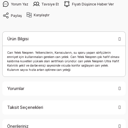
Yorum Yaz
Tavsiye Et
Fiyatı Düşünce Haber Ver
Karşılaştır
Paylaş
Ürün Bilgisi
Can Yelek Neopren. Yelkencilerin, Kanocuların, su sporu yapan sörfçülerin
emniyet için kullanmaları gereken can yelek. Can Yelek Neopren çok hafif olması
kaldırma kuvetleri yüksek olan sertifikalı üründür. can yelek Neopren Ultra Hafif.
Kalınlık şekil ve darbe emiçi sayesinde vicuda konfor sağlayan can yelek.
Kulanım sayısı hızla artan optinew can yeleği
Yorumlar
Taksit Seçenekleri
Bu ürüne ilk yorumu siz yapın!
Önerileriniz