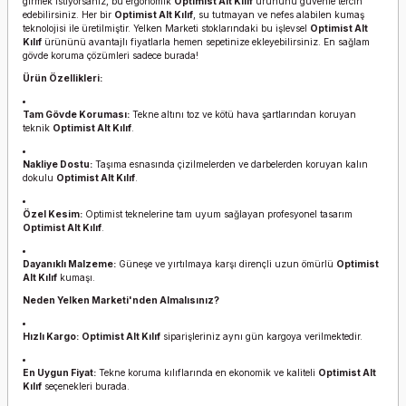
girmek istiyorsanız, bu ergonomik
Optimist Alt Kılıf
ürününü güvenle tercih
edebilirsiniz. Her bir
Optimist Alt Kılıf
, su tutmayan ve nefes alabilen kumaş
teknolojisi ile üretilmiştir. Yelken Marketi stoklarındaki bu işlevsel
Optimist Alt
Kılıf
ürününü avantajlı fiyatlarla hemen sepetinize ekleyebilirsiniz. En sağlam
gövde koruma çözümleri sadece burada!
Ürün Özellikleri:
Tam Gövde Koruması:
Tekne altını toz ve kötü hava şartlarından koruyan
teknik
Optimist Alt Kılıf
.
Nakliye Dostu:
Taşıma esnasında çizilmelerden ve darbelerden koruyan kalın
dokulu
Optimist Alt Kılıf
.
Özel Kesim:
Optimist teknelerine tam uyum sağlayan profesyonel tasarım
Optimist Alt Kılıf
.
Dayanıklı Malzeme:
Güneşe ve yırtılmaya karşı dirençli uzun ömürlü
Optimist
Alt Kılıf
kumaşı.
Neden Yelken Marketi'nden Almalısınız?
Hızlı Kargo:
Optimist Alt Kılıf
siparişleriniz aynı gün kargoya verilmektedir.
En Uygun Fiyat:
Tekne koruma kılıflarında en ekonomik ve kaliteli
Optimist Alt
Kılıf
seçenekleri burada.