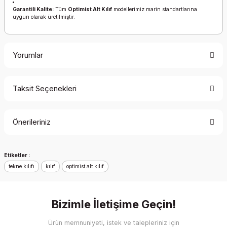
Garantili Kalite:
Tüm
Optimist Alt Kılıf
modellerimiz marin standartlarına
uygun olarak üretilmiştir.
Yorumlar
Taksit Seçenekleri
Bu ürüne ilk yorumu siz yapın!
Önerileriniz
Yorum Yaz
Bu ürünün fiyat bilgisi, resim, ürün açıklamalarında ve diğer
Etiketler :
konularda yetersiz gördüğünüz noktaları öneri formunu
tekne kılıfı
kullanarak tarafımıza iletebilirsiniz.
kılıf
optimist alt kılıf
Görüş ve önerileriniz için teşekkür ederiz.
Bizimle İletişime Geçin!
Ürün resmi kalitesiz, bozuk veya görüntülenemiyor.
Ürün açıklamasında eksik bilgiler bulunuyor.
Ürün memnuniyeti, istek ve talepleriniz için