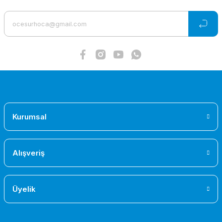
Ürün bilgilerinde hatalar bulunuyor.
Ürün fiyatı diğer sitelerden daha pahalı.
Bu ürüne benzer farklı alternatifler olmalı.
Gönder
Kurumsal
Alışveriş
Üyelik