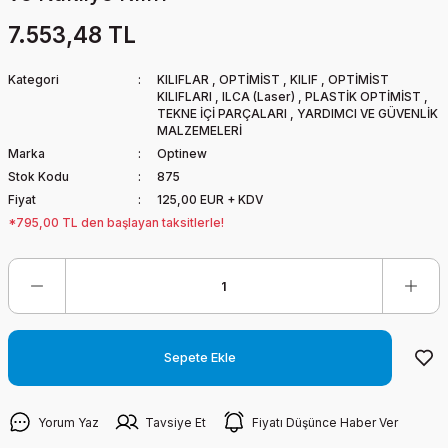
7.553,48 TL
Kategori
KILIFLAR
,
OPTİMİST
,
KILIF
,
OPTİMİST
KILIFLARI
,
ILCA (Laser)
,
PLASTİK OPTİMİST
,
TEKNE İÇİ PARÇALARI
,
YARDIMCI VE GÜVENLİK
MALZEMELERİ
Marka
Optinew
Stok Kodu
875
Fiyat
125,00 EUR + KDV
*795,00 TL den başlayan taksitlerle!
Sepete Ekle
Yorum Yaz
Tavsiye Et
Fiyatı Düşünce Haber Ver