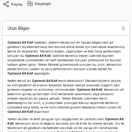
Karşılaştır
Paylaş
Ürün Bilgisi
Optimist Alt Kılıf
modelleri, yelkenli teknenizin en hassas bölgesi olan alt
gövdesini dış etkenlere karşı tam koruma altına almak için özel olarak tasarlanmış
teknik bir ekipmandır. Teknenizi tozdan, yağmurdan ve kötü hava şartlarından
koruyan bu
Optimist Alt Kılıf
, özellikle teknenizi treyler üzerinde taşırken
oluşabilecek çizilmelerden ve hafif darbelerden koruyan profesyonel bir koruma
kalkanı görevi görür. Yelken Marketi güvencesiyle sunulan bu ürün, teknenizin
jelcoat ömrünü uzatan ve yarış performansını koruyan yüksek kaliteli bir
Optimist Alt Kılıf
seçeneğidir.
Neden teknik bir
Optimist Alt Kılıf
tercih etmelisiniz? Standart örtülerin aksine,
bu kılıf gövdenin alt kısmını tamamen sararak nakliye sırasında rüzgarın içeri
girmesini engeller ve sürtünmeyi minimize eder.
Optimist Alt Kılıf
, teknenizin alt
tabanının güneş ışınlarından (UV) etkilenerek sararmasını veya solmasını
önleyen dayanıklı bir yapıya sahiptir. Yelken Marketi üzerinden temin
edebileceğiniz bu ürün, iç yüzeyindeki yumuşak dokusu sayesinde teknenizi
çizilmelere karşı kollar ve her türlü ortamda güvenli depolama imkanı sunan bir
Optimist Alt Kılıf
tasarımıdır.
Yelken okulları ve aktif yarışçılar için vazgeçilmez bir yardımcı olan
Optimist Alt
Kılıf
, teknenizin ikinci el değerini korumak için de kritik bir öneme sahiptir. Siz de
teknenizin alt gövdesini darbelerden korumak ve her yarışa sıfır kondisyonda