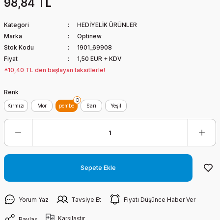
98,84 TL
Kategori
HEDİYELİK ÜRÜNLER
Marka
Optinew
Stok Kodu
1901_69908
Fiyat
1,50 EUR + KDV
*10,40 TL den başlayan taksitlerle!
Renk
Kırmızı
Mor
pembe
Sarı
Yeşil
Sepete Ekle
Yorum Yaz
Tavsiye Et
Fiyatı Düşünce Haber Ver
Karşılaştır
Paylaş