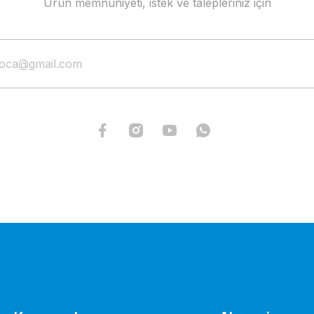
Ürün memnuniyeti, istek ve talepleriniz için
Optinew Yarış Direk Takımı - 6082 T6 Sert Anodize Perfor