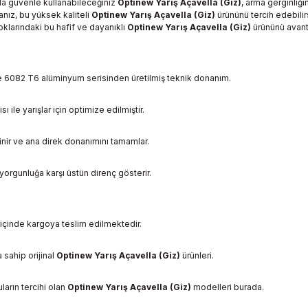
arda güvenle kullanabileceğiniz
Optinew Yarış Açavella (Giz)
, arma gerginliği
nız, bu yüksek kaliteli
Optinew Yarış Açavella (Giz)
ürününü tercih edebilirs
toklarındaki bu hafif ve dayanıklı
Optinew Yarış Açavella (Giz)
ürününü avanta
de 6082 T6 alüminyum serisinden üretilmiş teknik donanım.
 ile yarışlar için optimize edilmiştir.
ilinir ve ana direk donanımını tamamlar.
orgunluğa karşı üstün direnç gösterir.
n içinde kargoya teslim edilmektedir.
 sahip orijinal
Optinew Yarış Açavella (Giz)
ürünleri.
ların tercihi olan
Optinew Yarış Açavella (Giz)
modelleri burada.