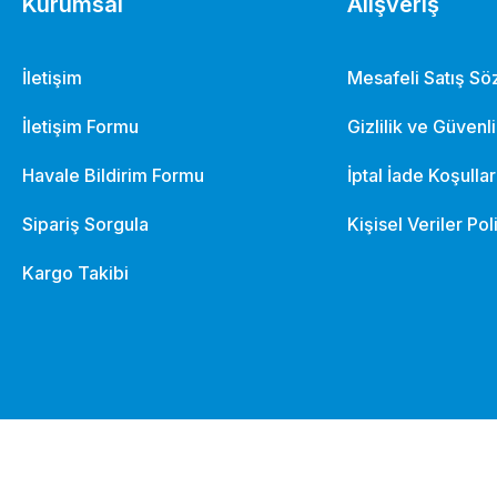
29.664,58 TL
Kurumsal
Alışveriş
İletişim
Mesafeli Satış S
Performans Baskı Direği
İletişim Formu
Gizlilik ve Güvenl
Havale Bildirim Formu
İptal İade Koşullar
Sipariş Sorgula
Kişisel Veriler Pol
Kargo Takibi
ası