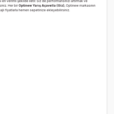
ni en verimli şekilde iletir. Siz de performansınızı artırmak ve
iniz. Her bir
Optinew Yarış Açavella (Giz)
, Optinew markasının
jlı fiyatlarla hemen sepetinize ekleyebilirsiniz.