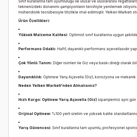
Sınıf kurallarına tam uyumluluğu ile ulusal ve uluslararası regattal
teknenizdeki donanımı şampiyonların tercihiyle yenilemek istiyorsa
mühendislik tecrübesiyle titizlikle imal edilmiştir. Yelken Marketi s
Ürün Özellikleri:
Yüksek Malzeme Kalitesi:
Optimist sınıf kurallarına uygun şekil
Performans Odaklı:
Hafif, dayanıklı performans açevellasıdır yapısı
Çok Yönlü Tanım:
Diğer isimleri ile Giz veya baskı direği olarak b
Dayanıklılık:
Optinew Yarış Açavella (Giz), korozyona ve mekanik y
Neden Yelken Marketi'nden Almalısınız?
Hızlı Kargo:
Optinew Yarış Açavella (Giz)
siparişleriniz aynı gü
Orijinal Optinew:
%100 yerli üretim ve yüksek kalite standartlarına
Yarış Güvencesi:
Sınıf kurallarına tam uyumlu, profesyonel sporcu