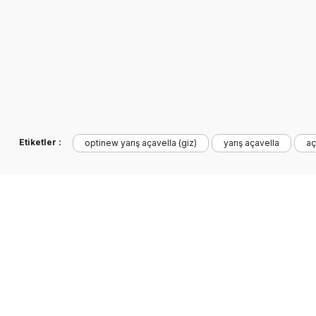
Etiketler :
optinew yarış açavella (giz)
yarış açavella
aç
Optimist Yarış Direk Takımı Game Of Mast
24.390,87 TL