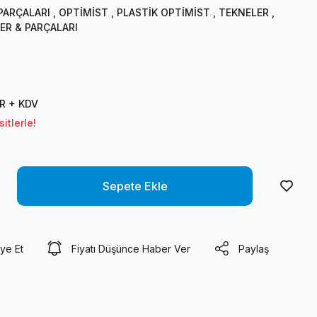
 PARÇALARI
,
OPTİMİST
,
PLASTİK OPTİMİST
,
TEKNELER
,
ER & PARÇALARI
R + KDV
itlerle!
Sepete Ekle
ye Et
Fiyatı Düşünce Haber Ver
Paylaş