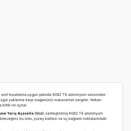
st sınıf kurallarına uygun şekilde 6082 T6 alüminyum serisinden
 rüzgar yüklerine karşı olağanüstü mukavemet sergiler. Yelken
kritik rol oynar.
new Yarış Açavella (Giz)
, sertleştirilmiş 6082 T6 alüminyum
ileceğiniz bu ürün, yüzey kalitesi ve uç bağlantı noktalarındaki