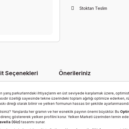
Stoktan Teslim
it Seçenekleri
Önerileriniz
n yarış parkurlarındaki ihtiyaçlarını en üst seviyede karşılamak üzere, optimi
lasıdır özelliği sayesinde tekne üzerindeki toplam ağırlığı optimize ederken,
skı direği olarak bilinir ve yelken formunun hassas bir şekilde ayarlanmasında 
isiniz? Yarışlarda her gramın ve her esneklik payının önemi büyüktür. Bu
Opti
direnç göstererek yelken profilini korur. Yelken Marketi üzerinden temin edeb
avella (Giz)
tasarımı sunar.