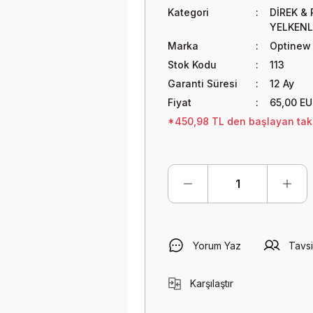
Kategori
DİREK &
YELKENL
Marka
Optinew
Stok Kodu
113
Garanti Süresi
12 Ay
Fiyat
65,00 EU
*450,98 TL den başlayan taks
Yorum Yaz
Tavsi
Karşılaştır