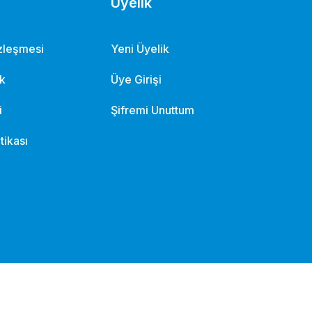
Üyelik
özleşmesi
Yeni Üyelik
ik
Üye Girişi
i
Şifremi Unuttum
itikası