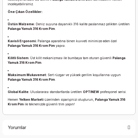
inceleyebilirsiniz.
Öne Çıkan Özellikler:
Üstün Malzeme:
Deniz suyuna dayanıklı 316 kalite paslanmaz çelikten üretilen
Palanga Yamuk 316 Krom Pim
.
Kavisli Ergonomi:
Palanga aparatına binen kuvveti minimize eden özel
Palanga Yamuk 316 Krom Pim
yapısı.
Kilitli Sistem:
Üst kilit mekanizması ile bumbaya tam oturan güvenli
Palanga
Yamuk 316 Krom Pim
.
Maksimum Mukavemet:
Sert rüzgar ve yüksek gerilim koşullarına uygun
Palanga Yamuk 316 Krom Pim
.
Global Kalite:
Uluslararası standartlarda üretilen
OPTINEW
profesyonel serisi.
Hemen
Yelken Marketi
üzerinden siparişinizi oluşturun,
Palanga Yamuk 316
Krom Pim
ile teknenizde güvenli trim yapın!
Yorumlar