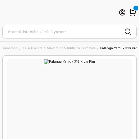
Anasayfa
ILCA (Laser)
Makaralar & Kilitler & Sistemler
Palanga Yamuk 316 Kro