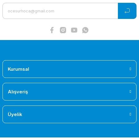
Gönder
ILCA (Laser) Anadirek Palanga Aparatı
526,79 TL
Kurumsal
Alışveriş
Üyelik