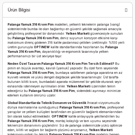
Ürün Bilgisi
Palanga Yamuk 316 Krom Pim
modelleri, yelkenli teknelerin palanga (vang)
sistemlerinde bumba ile olan bağlantıyı en güvenli şekilde sağlamak amacıyla
geliştirilmiş profesyonel bir donanımdır.
Yelken Marketi
güvencesiyle sunulan
bu
Palanga Yamuk 316 Krom Pim
, deniz suyunun korozyon etkisine karşı
maksimum direnç gösteren 316 kalite paslanmaz çelikten üretilmiştir. %100 yerli
üretim gururuyla
OPTINEW
kalite standartlarında hazırlanan bu
Palanga
Yamuk 316 Krom Pim
, dayanıklılığı ve ergonomik tasarımıyla yelken
performansınızı bir üst seviyeye taşır.
Neden Özel Tasarım Palanga Yamuk 316 Krom Pim Tercih Edilmeli?
Bu
pimin en büyük avantajı, kavisli (yamuk) yapısıdır. Bu özel form sayesinde
Palanga Yamuk 316 Krom Pim
, bumbaya sabitlenen palanga aparatına en az
kuvveti verecek ve yükü dengeli dağıtacak şekilde tasarlanmıştır. Üst tarafta
bulunan kilitli kısım, bumbadaki aparata mükemmel bir şekilde oturarak seyir
esnasında istenmeyen ayrılmaları önler.
Yelken Marketi
üzerinden temin
edeceğiniz bu
Palanga Yamuk 316 Krom Pim
, sistemdeki aşınmayı minimize
ederken kullanım ömrünü uzatır.
Global Standartlarda Teknik Donanım ve Güvenlik
İhracat vizyonumuzla
dünya marinalarına sunduğumuz
Palanga Yamuk 316 Krom Pim
, profesyonel
yarışçılar ve yelken kulüpleri tarafından en güvenilir bağlantı elemanlarından
biri olarak kabul edilmektedir.
OPTINEW
kalite anlayışıyla şekillendirilen bu
Palanga Yamuk 316 Krom Pim
, montaj kolaylığı ve tam uyumu sayesinde
teknenizin donanımını güçlendirir. Siz de palanga sisteminizde yükü optimize
eden, kilitli ve sağlam bir bağlantı çözümü arıyorsanız,
Yelken Marketi
koleksiyonundaki bu teknik
Palanga Yamuk 316 Krom Pim
modelini hemen