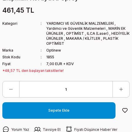
461,45 TL
Kategori
YARDIMCI VE GÜVENLİK MALZEMELERİ
,
Yardımcı ve Güvenlik Malzemeleri
,
MARİN EK
ÜRÜNLER
,
OPTİMİST
,
ILCA (Laser)
,
HEDİYELİK
ÜRÜNLER
,
MAKARA / KİLİTLER
,
PLASTİK
OPTİMİST
Marka
Optinew
Stok Kodu
1855
Fiyat
7,00 EUR + KDV
*48,57 TL den başlayan taksitlerle!
Sepete Ekle
Yorum Yaz
Tavsiye Et
Fiyatı Düşünce Haber Ver