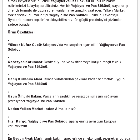
almak istiyorsanız, bu etkili
Yağlayıcı ve Pas Sökücü
ürünü ile bakım
rutinlerinizi kolaylaştırabilirsiniz. Her bir
Yağlayıcı ve Pas Sökücü
, suya karşı
dirençli formülü ile uzun süreli yağlama ve temizlik vaat eder. Yelken Marketi
stoklarındaki bu marin tipi
Yağlayıcı ve Pas Sökücü
ürününü avantajlı
fiyatlarla hemen sepetinize ekleyebilirsiniz. En güçlü pas önleyici çözümler
sadece burada!
Ürün Özellikleri:
Yüksek Nüfuz Gücü:
Sıkışmış vida ve parçaları açan etkili
Yağlayıcı ve Pas
Sökücü
.
Korozyon Koruması:
Deniz suyuna ve oksitlenmeye karşı dirençli teknik
Yağlayıcı ve Pas Sökücü
.
Geniş Kullanım Alanı:
Iskaca vidalarından çakılara kadar her metale uygun
Yağlayıcı ve Pas Sökücü
.
Uzun Ömürlü Bakım:
Parçaların sağlıklı ve sessiz çalışmasını sağlayan
profesyonel
Yağlayıcı ve Pas Sökücü
.
Neden Yelken Marketi'nden Almalısınız?
Hızlı Kargo:
Yağlayıcı ve Pas Sökücü
siparişleriniz aynı gün kargoya
verilmektedir.
En Uygun Fiyat:
Marin sınıfı bakım spreylerinde en ekonomik seçenekler burada.