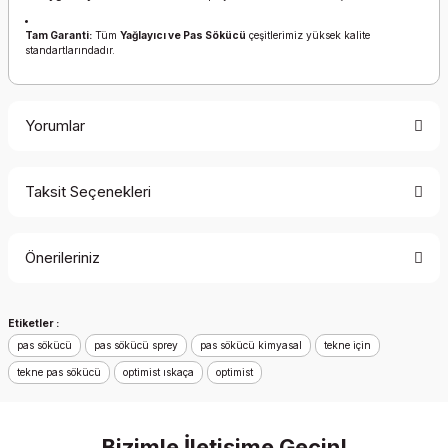
Tam Garanti:
Tüm
Yağlayıcı ve Pas Sökücü
çeşitlerimiz yüksek kalite
standartlarındadır.
Yorumlar
Taksit Seçenekleri
Bu ürüne ilk yorumu siz yapın!
Önerileriniz
Yorum Yaz
Bu ürünün fiyat bilgisi, resim, ürün açıklamalarında ve diğer
Etiketler :
konularda yetersiz gördüğünüz noktaları öneri formunu
pas sökücü
kullanarak tarafımıza iletebilirsiniz.
pas sökücü sprey
pas sökücü kimyasal
tekne için
Görüş ve önerileriniz için teşekkür ederiz.
tekne pas sökücü
optimist ıskaça
optimist
Ürün resmi kalitesiz, bozuk veya görüntülenemiyor.
Bizimle İletişime Geçin!
Ürün açıklamasında eksik bilgiler bulunuyor.