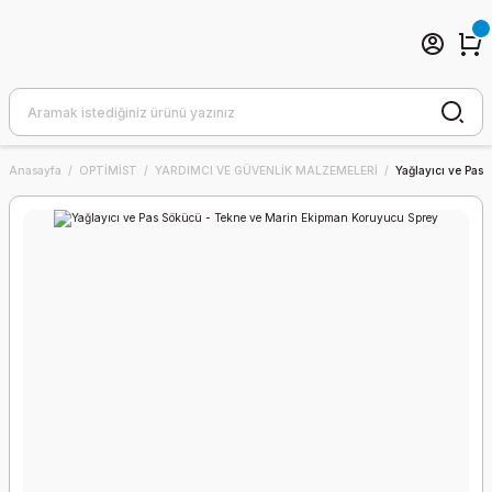
Anasayfa
OPTİMİST
YARDIMCI VE GÜVENLİK MALZEMELERİ
Yağlayıcı ve Pas