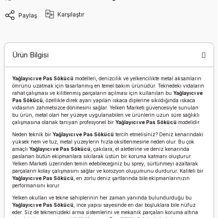
Karşılaştır
Paylaş
Ürün Bilgisi
Yağlayıcı ve Pas Sökücü
modelleri, denizcilik ve yelkencilikte metal aksamların
ömrünü uzatmak için tasarlanmış en temel bakım ürünüdür. Teknedeki vidaların
rahat çalışması ve kilitlenmiş parçaların açılması için kullanılan bu
Yağlayıcı ve
Pas Sökücü
, özellikle direk ayarı yapılan ıskaca diplerine sıkıldığında ıskaca
vidasının zahmetsizce dönmesini sağlar. Yelken Marketi güvencesiyle sunulan
bu ürün, metal olan her yüzeye uygulanabilen ve ürünlerin uzun süre sağlıklı
çalışmasına olanak tanıyan profesyonel bir
Yağlayıcı ve Pas Sökücü
modelidir.
Neden teknik bir
Yağlayıcı ve Pas Sökücü
tercih etmelisiniz? Deniz kenarındaki
yüksek nem ve tuz, metal yüzeylerin hızla oksitlenmesine neden olur. Bu çok
amaçlı
Yağlayıcı ve Pas Sökücü
, çakılara, el aletlerine ve deniz kenarında
paslanan bütün ekipmanlara sıkılarak üstün bir koruma katmanı oluşturur.
Yelken Marketi üzerinden temin edebileceğiniz bu sprey, sürtünmeyi azaltarak
parçaların kolay çalışmasını sağlar ve korozyon oluşumunu durdurur. Kaliteli bir
Yağlayıcı ve Pas Sökücü
, en zorlu deniz şartlarında bile ekipmanlarınızın
performansını korur.
Yelken okulları ve tekne sahiplerinin her zaman yanında bulundurduğu bu
Yağlayıcı ve Pas Sökücü
, ince yapısı sayesinde en dar boşluklara bile nüfuz
eder. Siz de teknenizdeki arma sistemlerini ve mekanik parçaları koruma altına