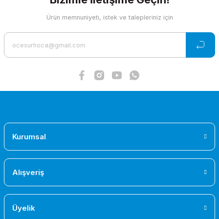
Ürün bilgilerinde hatalar bulunuyor.
Ürün memnuniyeti, istek ve talepleriniz için
Ürün fiyatı diğer sitelerden daha pahalı.
Bu ürüne benzer farklı alternatifler olmalı.
Gönder
Kurumsal
Alışveriş
Üyelik