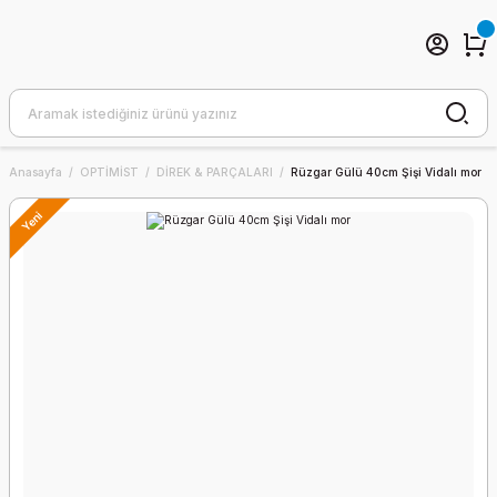
Anasayfa
OPTİMİST
DİREK & PARÇALARI
Rüzgar Gülü 40cm Şişi Vidalı mor
Yeni