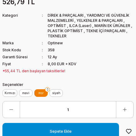
526,79 TL
Kategori
DİREK & PARÇALARI
,
YARDIMCI VE GÜVENLİK
MALZEMELERİ
,
YELKENLER & PARÇALARI
,
OPTİMİST
,
ILCA (Laser)
,
MARİN EK ÜRÜNLER
,
PLASTİK OPTİMİST
,
TEKNE İÇİ PARÇALARI
,
TEKNELER
Marka
Optinew
Stok Kodu
358
Garanti Süresi
12 Ay
Fiyat
8,00 EUR + KDV
*55,44 TL den başlayan taksitlerle!
Seçenekler
Kırmızı
mavi
mor
siyah
Sepete Ekle