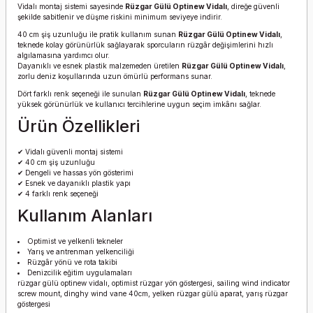
Vidalı montaj sistemi sayesinde
Rüzgar Gülü Optinew Vidalı
, direğe güvenli
şekilde sabitlenir ve düşme riskini minimum seviyeye indirir.
40 cm şiş uzunluğu ile pratik kullanım sunan
Rüzgar Gülü Optinew Vidalı
,
teknede kolay görünürlük sağlayarak sporcuların rüzgâr değişimlerini hızlı
algılamasına yardımcı olur.
Dayanıklı ve esnek plastik malzemeden üretilen
Rüzgar Gülü Optinew Vidalı
,
zorlu deniz koşullarında uzun ömürlü performans sunar.
Dört farklı renk seçeneği ile sunulan
Rüzgar Gülü Optinew Vidalı
, teknede
yüksek görünürlük ve kullanıcı tercihlerine uygun seçim imkânı sağlar.
Ürün Özellikleri
✔ Vidalı güvenli montaj sistemi
✔ 40 cm şiş uzunluğu
✔ Dengeli ve hassas yön gösterimi
✔ Esnek ve dayanıklı plastik yapı
✔ 4 farklı renk seçeneği
Kullanım Alanları
Optimist ve yelkenli tekneler
Yarış ve antrenman yelkenciliği
Rüzgâr yönü ve rota takibi
Denizcilik eğitim uygulamaları
rüzgar gülü optinew vidalı, optimist rüzgar yön göstergesi, sailing wind indicator
screw mount, dinghy wind vane 40cm, yelken rüzgar gülü aparat, yarış rüzgar
göstergesi