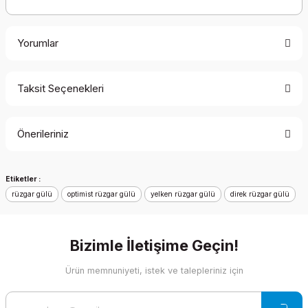
Yorumlar
Taksit Seçenekleri
Bu ürüne ilk yorumu siz yapın!
Önerileriniz
Yorum Yaz
Bu ürünün fiyat bilgisi, resim, ürün açıklamalarında ve diğer
Etiketler :
konularda yetersiz gördüğünüz noktaları öneri formunu
rüzgar gülü
kullanarak tarafımıza iletebilirsiniz.
optimist rüzgar gülü
yelken rüzgar gülü
direk rüzgar gülü
Görüş ve önerileriniz için teşekkür ederiz.
Bizimle İletişime Geçin!
Ürün resmi kalitesiz, bozuk veya görüntülenemiyor.
Ürün açıklamasında eksik bilgiler bulunuyor.
Ürün memnuniyeti, istek ve talepleriniz için
Ürün bilgilerinde hatalar bulunuyor.
Ürün fiyatı diğer sitelerden daha pahalı.