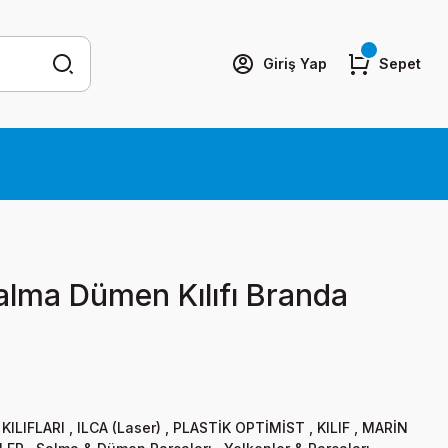
Giriş Yap
Sepet
alma Dümen Kılıfı Branda
KILIFLARI
,
ILCA (Laser)
,
PLASTİK OPTİMİST
,
KILIF
,
MARİN