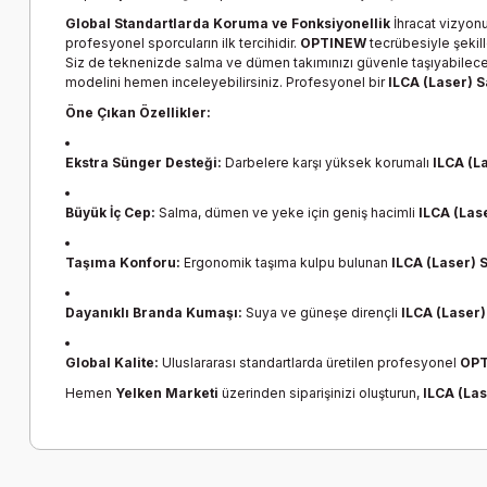
Global Standartlarda Koruma ve Fonksiyonellik
İhracat vizyo
profesyonel sporcuların ilk tercihidir.
OPTINEW
tecrübesiyle şekil
Siz de teknenizde salma ve dümen takımınızı güvenle taşıyabileceği
modelini hemen inceleyebilirsiniz. Profesyonel bir
ILCA (Laser) 
Öne Çıkan Özellikler:
Ekstra Sünger Desteği:
Darbelere karşı yüksek korumalı
ILCA (L
Büyük İç Cep:
Salma, dümen ve yeke için geniş hacimli
ILCA (Las
Taşıma Konforu:
Ergonomik taşıma kulpu bulunan
ILCA (Laser) 
Dayanıklı Branda Kumaşı:
Suya ve güneşe dirençli
ILCA (Laser
Global Kalite:
Uluslararası standartlarda üretilen profesyonel
OP
Hemen
Yelken Marketi
üzerinden siparişinizi oluşturun,
ILCA (La