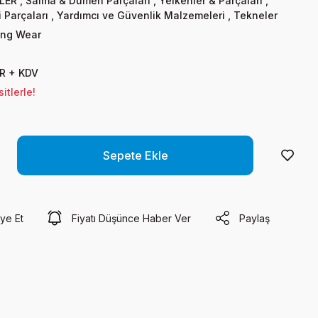
LER
,
Salma & Dümen Parçaları
,
Yelkenler & Parçaları
,
 Parçaları
,
Yardımcı ve Güvenlik Malzemeleri
,
Tekneler
ing Wear
R + KDV
tlerle!
Sepete Ekle
ye Et
Fiyatı Düşünce Haber Ver
Paylaş