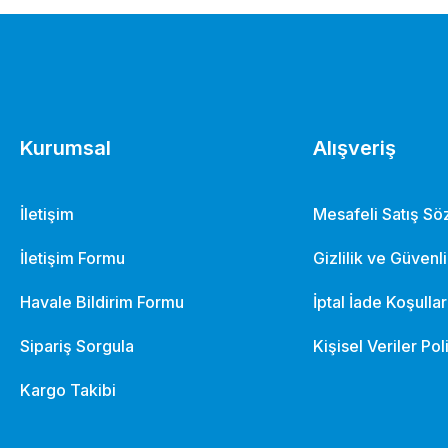
Kurumsal
Alışveriş
İletişim
Mesafeli Satış S
İletişim Formu
Gizlilik ve Güvenl
ILCA Yeke ve Uzatması
Havale Bildirim Formu
İptal İade Koşullar
Sipariş Sorgula
Kişisel Veriler Pol
6.592,13 TL
Kargo Takibi