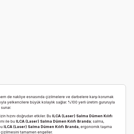
hem de nakliye esnasında çizilmelere ve darbelere karşı korumak
mıyla yelkencilere büyük kolaylık sağlar. %100 yerli üretim gururuyla
 sunar.
in hızını doğrudan etkiler. Bu
ILCA (Laser) Salma Dümen Kılıfı
mi ile bu
ILCA (Laser) Salma Dümen Kılıfı Branda
; salma,
bu
ILCA (Laser) Salma Dümen Kılıfı Branda
, ergonomik taşıma
n çizilmesini tamamen engeller.