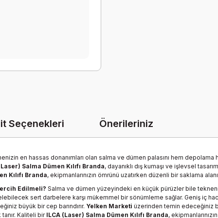
it Seçenekleri
Önerileriniz
knenizin en hassas donanımları olan salma ve dümen palasını hem depolama 
(Laser) Salma Dümen Kılıfı Branda
, dayanıklı dış kumaşı ve işlevsel tasarı
n Kılıfı Branda
, ekipmanlarınızın ömrünü uzatırken düzenli bir saklama alanı
ercih Edilmeli?
Salma ve dümen yüzeyindeki en küçük pürüzler bile tekneniz
gelebilecek sert darbelere karşı mükemmel bir sönümleme sağlar. Geniş iç hac
ğiniz büyük bir cep barındırır.
Yelken Marketi
üzerinden temin edeceğiniz 
anır. Kaliteli bir
ILCA (Laser) Salma Dümen Kılıfı Branda
, ekipmanlarınızı