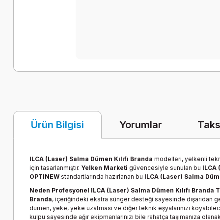
Yorumlar
Taks
Ürün Bilgisi
ILCA (Laser) Salma Dümen Kılıfı Branda
modelleri, yelkenli te
için tasarlanmıştır.
Yelken Marketi
güvencesiyle sunulan bu
ILCA 
OPTINEW
standartlarında hazırlanan bu
ILCA (Laser) Salma Düme
Neden Profesyonel ILCA (Laser) Salma Dümen Kılıfı Branda T
Branda
, içeriğindeki ekstra sünger desteği sayesinde dışarıdan 
dümen, yeke, yeke uzatması ve diğer teknik eşyalarınızı koyabilece
kulpu sayesinde ağır ekipmanlarınızı bile rahatça taşımanıza olanak t