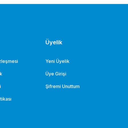
Üyelik
özleşmesi
Yeni Üyelik
ik
Üye Girişi
i
Şifremi Unuttum
itikası