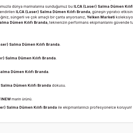
numuzla dünya marinalarına sunduğumuz bu
ILCA (Laser) Salma Dümen Kılıf
lendirilen
ILCA (Laser) Salma Dümen Kılıfı Branda
, güneşin yıpratıcı etkis
niz, süngerli ve çok amaçlı bir çanta arıyorsanız,
Yelken Marketi
koleksiyo
Salma Dümen Kılıfı Branda
, teknenizin performans ekipmanlarını güvende tu
aser) Salma Dümen Kılıfı Branda
.
er) Salma Dümen Kılıfı Branda
.
Salma Dümen Kılıfı Branda
.
) Salma Dümen Kılıfı Branda
dokusu.
TINEW
marin ürünü.
ser) Salma Dümen Kılıfı Branda
ile ekipmanlarınızı profesyonelce koruyun!