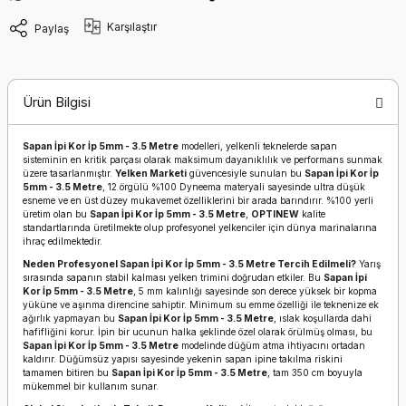
Karşılaştır
Paylaş
Ürün Bilgisi
Sapan İpi Kor İp 5mm - 3.5 Metre
modelleri, yelkenli teknelerde sapan
sisteminin en kritik parçası olarak maksimum dayanıklılık ve performans sunmak
üzere tasarlanmıştır.
Yelken Marketi
güvencesiyle sunulan bu
Sapan İpi Kor İp
5mm - 3.5 Metre
, 12 örgülü %100 Dyneema materyali sayesinde ultra düşük
esneme ve en üst düzey mukavemet özelliklerini bir arada barındırır. %100 yerli
üretim olan bu
Sapan İpi Kor İp 5mm - 3.5 Metre
,
OPTINEW
kalite
standartlarında üretilmekte olup profesyonel yelkenciler için dünya marinalarına
ihraç edilmektedir.
Neden Profesyonel Sapan İpi Kor İp 5mm - 3.5 Metre Tercih Edilmeli?
Yarış
sırasında sapanın stabil kalması yelken trimini doğrudan etkiler. Bu
Sapan İpi
Kor İp 5mm - 3.5 Metre
, 5 mm kalınlığı sayesinde son derece yüksek bir kopma
yüküne ve aşınma direncine sahiptir. Minimum su emme özelliği ile teknenize ek
ağırlık yapmayan bu
Sapan İpi Kor İp 5mm - 3.5 Metre
, ıslak koşullarda dahi
hafifliğini korur. İpin bir ucunun halka şeklinde özel olarak örülmüş olması, bu
Sapan İpi Kor İp 5mm - 3.5 Metre
modelinde düğüm atma ihtiyacını ortadan
kaldırır. Düğümsüz yapısı sayesinde yekenin sapan ipine takılma riskini
tamamen bitiren bu
Sapan İpi Kor İp 5mm - 3.5 Metre
, tam 350 cm boyuyla
mükemmel bir kullanım sunar.