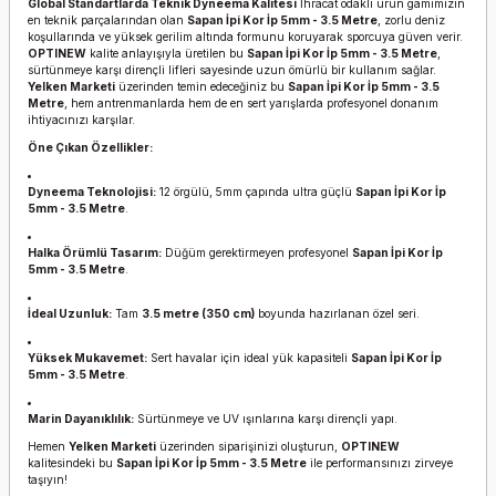
Global Standartlarda Teknik Dyneema Kalitesi
İhracat odaklı ürün gamımızın
en teknik parçalarından olan
Sapan İpi Kor İp 5mm - 3.5 Metre
, zorlu deniz
koşullarında ve yüksek gerilim altında formunu koruyarak sporcuya güven verir.
OPTINEW
kalite anlayışıyla üretilen bu
Sapan İpi Kor İp 5mm - 3.5 Metre
,
sürtünmeye karşı dirençli lifleri sayesinde uzun ömürlü bir kullanım sağlar.
Yelken Marketi
üzerinden temin edeceğiniz bu
Sapan İpi Kor İp 5mm - 3.5
Metre
, hem antrenmanlarda hem de en sert yarışlarda profesyonel donanım
ihtiyacınızı karşılar.
Öne Çıkan Özellikler:
Dyneema Teknolojisi:
12 örgülü, 5mm çapında ultra güçlü
Sapan İpi Kor İp
5mm - 3.5 Metre
.
Halka Örümlü Tasarım:
Düğüm gerektirmeyen profesyonel
Sapan İpi Kor İp
5mm - 3.5 Metre
.
İdeal Uzunluk:
Tam
3.5 metre (350 cm)
boyunda hazırlanan özel seri.
Yüksek Mukavemet:
Sert havalar için ideal yük kapasiteli
Sapan İpi Kor İp
5mm - 3.5 Metre
.
Marin Dayanıklılık:
Sürtünmeye ve UV ışınlarına karşı dirençli yapı.
Hemen
Yelken Marketi
üzerinden siparişinizi oluşturun,
OPTINEW
kalitesindeki bu
Sapan İpi Kor İp 5mm - 3.5 Metre
ile performansınızı zirveye
taşıyın!