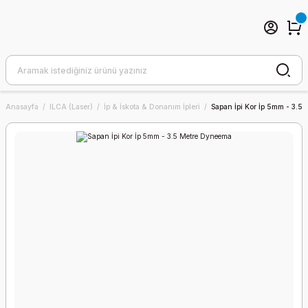
Anasayfa
ILCA (Laser)
İp & İskota & Donanım İpleri
Sapan İpi Kor İp 5mm - 3.5