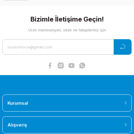
Bu ürüne benzer farklı alternatifler olmalı.
Bizimle İletişime Geçin!
Ürün memnuniyeti, istek ve talepleriniz için
Büyük Kıstırmaç alüminyum
Gönder
992,55 TL
Ilca (Laser) Sapan Makarası Bilyalı
1.389,56 TL
Kurumsal
Alışveriş