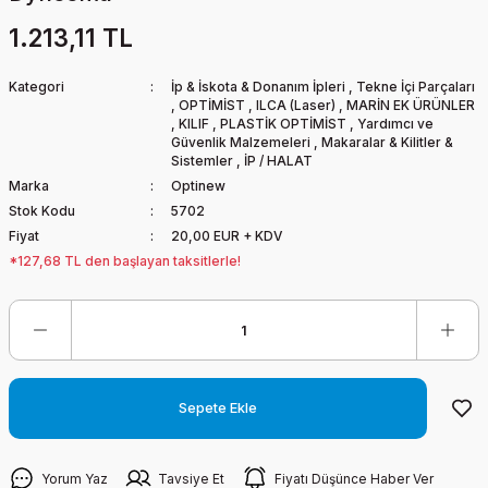
1.213,11 TL
Kategori
İp & İskota & Donanım İpleri
,
Tekne İçi Parçaları
,
OPTİMİST
,
ILCA (Laser)
,
MARİN EK ÜRÜNLER
,
KILIF
,
PLASTİK OPTİMİST
,
Yardımcı ve
Güvenlik Malzemeleri
,
Makaralar & Kilitler &
Sistemler
,
İP / HALAT
Marka
Optinew
Stok Kodu
5702
Fiyat
20,00 EUR + KDV
*127,68 TL den başlayan taksitlerle!
Sepete Ekle
Yorum Yaz
Tavsiye Et
Fiyatı Düşünce Haber Ver