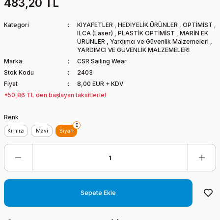
483,20 TL
Kategori
KIYAFETLER
,
HEDİYELİK ÜRÜNLER
,
OPTİMİST
,
ILCA (Laser)
,
PLASTİK OPTİMİST
,
MARİN EK
ÜRÜNLER
,
Yardımcı ve Güvenlik Malzemeleri
,
YARDIMCI VE GÜVENLİK MALZEMELERİ
Marka
CSR Sailing Wear
Stok Kodu
2403
Fiyat
8,00 EUR + KDV
*50,86 TL den başlayan taksitlerle!
Renk
Kırmızı
Mavi
Siyah
Sepete Ekle