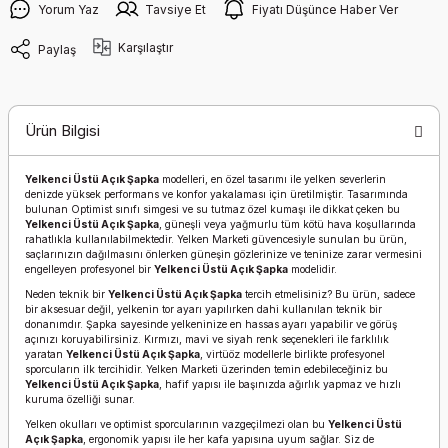
Yorum Yaz
Tavsiye Et
Fiyatı Düşünce Haber Ver
Karşılaştır
Paylaş
Ürün Bilgisi
Yelkenci Üstü Açık Şapka
modelleri, en özel tasarımı ile yelken severlerin
denizde yüksek performans ve konfor yakalaması için üretilmiştir. Tasarımında
bulunan Optimist sınıfı simgesi ve su tutmaz özel kumaşı ile dikkat çeken bu
Yelkenci Üstü Açık Şapka
, güneşli veya yağmurlu tüm kötü hava koşullarında
rahatlıkla kullanılabilmektedir. Yelken Marketi güvencesiyle sunulan bu ürün,
saçlarınızın dağılmasını önlerken güneşin gözlerinize ve teninize zarar vermesini
engelleyen profesyonel bir
Yelkenci Üstü Açık Şapka
modelidir.
Neden teknik bir
Yelkenci Üstü Açık Şapka
tercih etmelisiniz? Bu ürün, sadece
bir aksesuar değil, yelkenin tor ayarı yapılırken dahi kullanılan teknik bir
donanımdır. Şapka sayesinde yelkeninize en hassas ayarı yapabilir ve görüş
açınızı koruyabilirsiniz. Kırmızı, mavi ve siyah renk seçenekleri ile farklılık
yaratan
Yelkenci Üstü Açık Şapka
, virtüöz modellerle birlikte profesyonel
sporcuların ilk tercihidir. Yelken Marketi üzerinden temin edebileceğiniz bu
Yelkenci Üstü Açık Şapka
, hafif yapısı ile başınızda ağırlık yapmaz ve hızlı
kuruma özelliği sunar.
Yelken okulları ve optimist sporcularının vazgeçilmezi olan bu
Yelkenci Üstü
Açık Şapka
, ergonomik yapısı ile her kafa yapısına uyum sağlar. Siz de