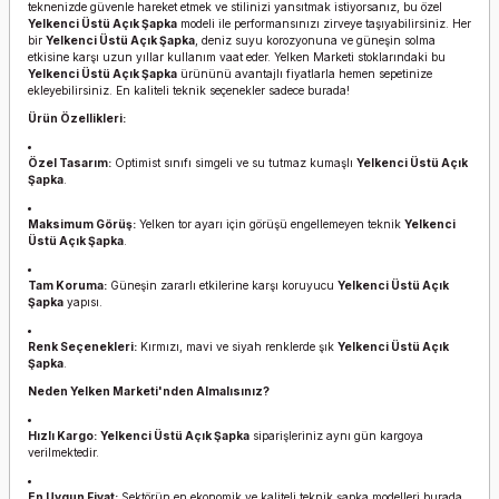
teknenizde güvenle hareket etmek ve stilinizi yansıtmak istiyorsanız, bu özel
Yelkenci Üstü Açık Şapka
modeli ile performansınızı zirveye taşıyabilirsiniz. Her
bir
Yelkenci Üstü Açık Şapka
, deniz suyu korozyonuna ve güneşin solma
etkisine karşı uzun yıllar kullanım vaat eder. Yelken Marketi stoklarındaki bu
Yelkenci Üstü Açık Şapka
ürününü avantajlı fiyatlarla hemen sepetinize
ekleyebilirsiniz. En kaliteli teknik seçenekler sadece burada!
Ürün Özellikleri:
Özel Tasarım:
Optimist sınıfı simgeli ve su tutmaz kumaşlı
Yelkenci Üstü Açık
Şapka
.
Maksimum Görüş:
Yelken tor ayarı için görüşü engellemeyen teknik
Yelkenci
Üstü Açık Şapka
.
Tam Koruma:
Güneşin zararlı etkilerine karşı koruyucu
Yelkenci Üstü Açık
Şapka
yapısı.
Renk Seçenekleri:
Kırmızı, mavi ve siyah renklerde şık
Yelkenci Üstü Açık
Şapka
.
Neden Yelken Marketi'nden Almalısınız?
Hızlı Kargo:
Yelkenci Üstü Açık Şapka
siparişleriniz aynı gün kargoya
verilmektedir.
En Uygun Fiyat:
Sektörün en ekonomik ve kaliteli teknik şapka modelleri burada.