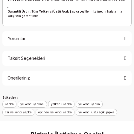
Garantili Ürün:
Tüm
Yelkenci Üstü Açık Şapka
çeşitlerimiz üretim hatalarına
karşı tam garantilidir.
Yorumlar
Taksit Seçenekleri
Bu ürüne ilk yorumu siz yapın!
Önerileriniz
Yorum Yaz
Bu ürünün fiyat bilgisi, resim, ürün açıklamalarında ve diğer
Etiketler :
konularda yetersiz gördüğünüz noktaları öneri formunu
şapka
kullanarak tarafımıza iletebilirsiniz.
yelkenci şapkası
yelkenli şapka
yelkenci şapka
Görüş ve önerileriniz için teşekkür ederiz.
csr yelkenci şapka
optinew yelkenci şapka
yelkenci üstü açık şapka
Ürün resmi kalitesiz, bozuk veya görüntülenemiyor.
Ürün açıklamasında eksik bilgiler bulunuyor.