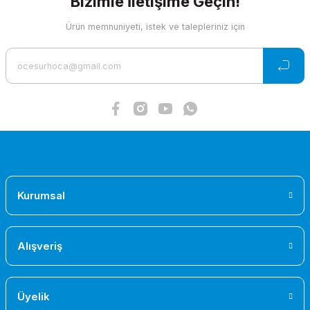
Bizimle İletişime Geçin!
Ürün bilgilerinde hatalar bulunuyor.
Ürün memnuniyeti, istek ve talepleriniz için
Ürün fiyatı diğer sitelerden daha pahalı.
Bu ürüne benzer farklı alternatifler olmalı.
Gönder
Kurumsal
Alışveriş
Üyelik