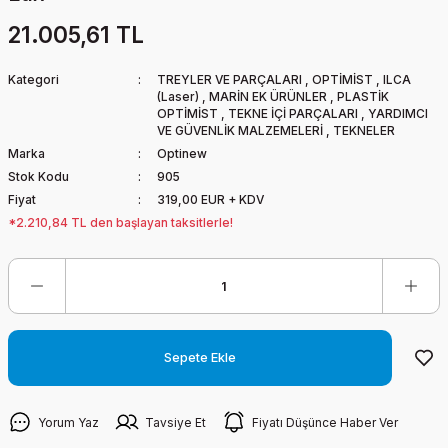
21.005,61 TL
Kategori
TREYLER VE PARÇALARI
,
OPTİMİST
,
ILCA
(Laser)
,
MARİN EK ÜRÜNLER
,
PLASTİK
OPTİMİST
,
TEKNE İÇİ PARÇALARI
,
YARDIMCI
VE GÜVENLİK MALZEMELERİ
,
TEKNELER
Marka
Optinew
Stok Kodu
905
Fiyat
319,00 EUR + KDV
*2.210,84 TL den başlayan taksitlerle!
Sepete Ekle
Yorum Yaz
Tavsiye Et
Fiyatı Düşünce Haber Ver