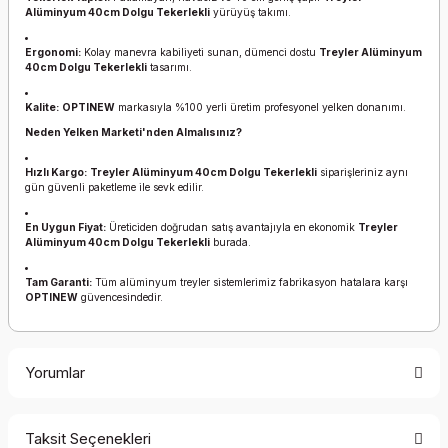
Alüminyum 40cm Dolgu Tekerlekli
yürüyüş takımı.
Ergonomi:
Kolay manevra kabiliyeti sunan, dümenci dostu
Treyler Alüminyum
40cm Dolgu Tekerlekli
tasarımı.
Kalite:
OPTINEW
markasıyla %100 yerli üretim profesyonel yelken donanımı.
Neden Yelken Marketi'nden Almalısınız?
Hızlı Kargo:
Treyler Alüminyum 40cm Dolgu Tekerlekli
siparişleriniz aynı
gün güvenli paketleme ile sevk edilir.
En Uygun Fiyat:
Üreticiden doğrudan satış avantajıyla en ekonomik
Treyler
Alüminyum 40cm Dolgu Tekerlekli
burada.
Tam Garanti:
Tüm alüminyum treyler sistemlerimiz fabrikasyon hatalara karşı
OPTINEW
güvencesindedir.
Yorumlar
Taksit Seçenekleri