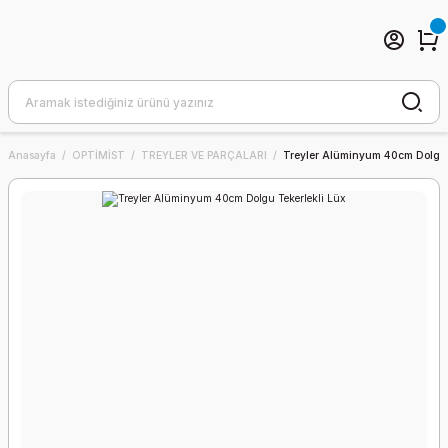
Anasayfa
OPTİMİST
TREYLER VE PARÇALARI
Treyler Alüminyum 40cm Dolgu 