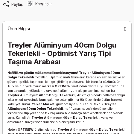
Karşılaştır
Paylaş
Ürün Bilgisi
Treyler Alüminyum 40cm Dolgu
Tekerlekli - Optimist Yarış Tipi
Taşıma Arabası
Hafiflik ve gücün mükemmel kombinasyonu!
Treyler Alüminyum 40cm
Dolgu Tekerlekli
modelleri, Optimist sınıfı teknelerin karada en zahmetsiz ve en
güvenli şekilde taşınması için geliştirilmiş profesyonel bir transfer çözümüdür.
Türkiye’nin yerli marin markası
OPTINEW
tarafından deniz suyu korozyonuna
tam dayanıklı, yüksek mukavemetli alüminyum alaşımdan imal edilen bu
Treyler Alüminyum 40cm Dolgu Tekerlekli
, 40 cm çapındaki patlamaz dolgu
tekerlekleri sayesinde kum, çakıl ve beton gibi her türlü zeminde üstün hareket
kabiliyeti sunar.
Yelken Marketi
güvencesiyle sunulan bu teknik
Treyler
Alüminyum 40cm Dolgu Tekerlekli
, hafif yapısı sayesinde dümencilerin
teknelerini slip yollarında tek başlarına bile rahatça hareket ettirmelerine olanak
tanır. Kaliteli bir
Treyler Alüminyum 40cm Dolgu Tekerlekli
, yarış ve
antrenman süreçlerinde dümencinin enerjisini korur.
Neden
OPTINEW
üretimi olan bu
Treyler Alüminyum 40cm Dolgu Tekerlekli