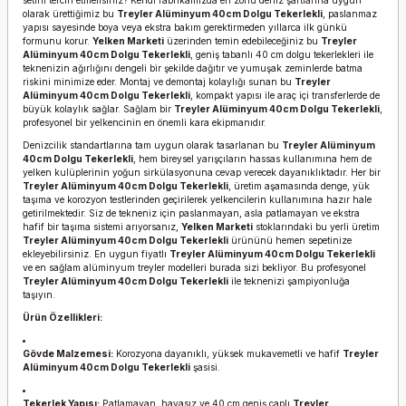
setini tercih etmelisiniz? Kendi fabrikamızda en zorlu deniz şartlarına uygun
olarak ürettiğimiz bu
Treyler Alüminyum 40cm Dolgu Tekerlekli
, paslanmaz
yapısı sayesinde boya veya ekstra bakım gerektirmeden yıllarca ilk günkü
formunu korur.
Yelken Marketi
üzerinden temin edebileceğiniz bu
Treyler
Alüminyum 40cm Dolgu Tekerlekli
, geniş tabanlı 40 cm dolgu tekerlekleri ile
teknenizin ağırlığını dengeli bir şekilde dağıtır ve yumuşak zeminlerde batma
riskini minimize eder. Montaj ve demontaj kolaylığı sunan bu
Treyler
Alüminyum 40cm Dolgu Tekerlekli
, kompakt yapısı ile araç içi transferlerde de
büyük kolaylık sağlar. Sağlam bir
Treyler Alüminyum 40cm Dolgu Tekerlekli
,
profesyonel bir yelkencinin en önemli kara ekipmanıdır.
Denizcilik standartlarına tam uygun olarak tasarlanan bu
Treyler Alüminyum
40cm Dolgu Tekerlekli
, hem bireysel yarışçıların hassas kullanımına hem de
yelken kulüplerinin yoğun sirkülasyonuna cevap verecek dayanıklıktadır. Her bir
Treyler Alüminyum 40cm Dolgu Tekerlekli
, üretim aşamasında denge, yük
taşıma ve korozyon testlerinden geçirilerek yelkencilerin kullanımına hazır hale
getirilmektedir. Siz de tekneniz için paslanmayan, asla patlamayan ve ekstra
hafif bir taşıma sistemi arıyorsanız,
Yelken Marketi
stoklarındaki bu yerli üretim
Treyler Alüminyum 40cm Dolgu Tekerlekli
ürününü hemen sepetinize
ekleyebilirsiniz. En uygun fiyatlı
Treyler Alüminyum 40cm Dolgu Tekerlekli
ve en sağlam alüminyum treyler modelleri burada sizi bekliyor. Bu profesyonel
Treyler Alüminyum 40cm Dolgu Tekerlekli
ile teknenizi şampiyonluğa
taşıyın.
Ürün Özellikleri:
Gövde Malzemesi:
Korozyona dayanıklı, yüksek mukavemetli ve hafif
Treyler
Alüminyum 40cm Dolgu Tekerlekli
şasisi.
Tekerlek Yapısı:
Patlamayan, havasız ve 40 cm geniş çaplı
Treyler