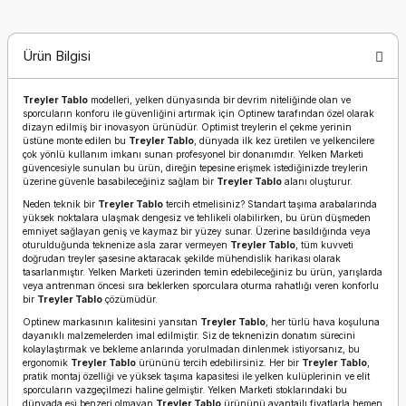
Ürün Bilgisi
Treyler Tablo
modelleri, yelken dünyasında bir devrim niteliğinde olan ve
sporcuların konforu ile güvenliğini artırmak için Optinew tarafından özel olarak
dizayn edilmiş bir inovasyon ürünüdür. Optimist treylerin el çekme yerinin
üstüne monte edilen bu
Treyler Tablo
, dünyada ilk kez üretilen ve yelkencilere
çok yönlü kullanım imkanı sunan profesyonel bir donanımdır. Yelken Marketi
güvencesiyle sunulan bu ürün, direğin tepesine erişmek istediğinizde treylerin
üzerine güvenle basabileceğiniz sağlam bir
Treyler Tablo
alanı oluşturur.
Neden teknik bir
Treyler Tablo
tercih etmelisiniz? Standart taşıma arabalarında
yüksek noktalara ulaşmak dengesiz ve tehlikeli olabilirken, bu ürün düşmeden
emniyet sağlayan geniş ve kaymaz bir yüzey sunar. Üzerine basıldığında veya
oturulduğunda teknenize asla zarar vermeyen
Treyler Tablo
, tüm kuvveti
doğrudan treyler şasesine aktaracak şekilde mühendislik harikası olarak
tasarlanmıştır. Yelken Marketi üzerinden temin edebileceğiniz bu ürün, yarışlarda
veya antrenman öncesi sıra beklerken sporculara oturma rahatlığı veren konforlu
bir
Treyler Tablo
çözümüdür.
Optinew markasının kalitesini yansıtan
Treyler Tablo
, her türlü hava koşuluna
dayanıklı malzemelerden imal edilmiştir. Siz de teknenizin donatım sürecini
kolaylaştırmak ve bekleme anlarında yorulmadan dinlenmek istiyorsanız, bu
ergonomik
Treyler Tablo
ürününü tercih edebilirsiniz. Her bir
Treyler Tablo
,
pratik montaj özelliği ve yüksek taşıma kapasitesi ile yelken kulüplerinin ve elit
sporcuların vazgeçilmezi haline gelmiştir. Yelken Marketi stoklarındaki bu
dünyada eşi benzeri olmayan
Treyler Tablo
ürününü avantajlı fiyatlarla hemen