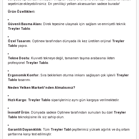
sepetinize ekleyebilirsiniz. En yenilikçi yelken aksesuarları sadece burada!
Ürün Özellikleri:
Güvenli Basma Alanı:
Direk tepesine ulaşmak için sağlam ve emniyetli teknik
Treyler Tablo
.
Özel Tasarım:
Optinew tarafından dünyada ilk kez üretilen orijinal
Treyler
Tablo
yapısı.
Tekne Dostu:
Kuvveti tekneye değil, tamamen taşıma arabasına ileten
profesyonel
Treyler Tablo
.
Ergonomik Konfor:
Sıra beklerken oturma imkanı sağlayan çok işlevli
Treyler
Tablo
tasarımı.
Neden Yelken Marketi'nden Almalısınız?
Hızlı Kargo:
Treyler Tablo
siparişleriniz aynı gün kargoya verilmektedir.
İnovatif Ürün:
Dünyada sadece Optinew tarafından sunulan bu özel
Treyler
Tablo
teknolojisine ilk siz sahip olun.
Garantili Dayanıklılık:
Tüm
Treyler Tabl
çeşitlerimiz yüksek ağırlık ve dış ortam
şartlarına karşı test edilmiştir.