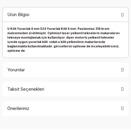
Ürün Bilgisi
U Kilit Yuvarlak 4 mm 524 Yuvarlak Kilit 4 mm. Paslanmaz 316 krom
malzemeden üretilmiştir. Optimist laser yelkenli teknelerin makaralarını
tekneye montajlamak için kullanılıyor. diyer motorlu yelkenli tekneler
içinde uygun yuvarlak kilit. vidalı u kilit yelkenlinin makarlarında
bağlanmakta kullanılmaktadır. görsellerini optinew de inceleyebilirsiniz.
optinew de
Yorumlar
Taksit Seçenekleri
Bu ürüne ilk yorumu siz yapın!
Önerileriniz
Yorum Yaz
Bu ürünün fiyat bilgisi, resim, ürün açıklamalarında ve diğer
konularda yetersiz gördüğünüz noktaları öneri formunu