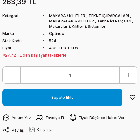
263,39 TL
Kategori
MAKARA / KİLİTLER
,
TEKNE İÇİ PARÇALARI
,
MAKARALAR & KİLİTLER
,
Tekne İçi Parçaları
,
Makaralar & Kilitler & Sistemler
Marka
Optinew
Stok Kodu
524
Fiyat
4,00 EUR + KDV
*27,72 TL den başlayan taksitlerle!
Sepete Ekle
Yorum Yaz
Tavsiye Et
Fiyatı Düşünce Haber Ver
Karşılaştır
Paylaş