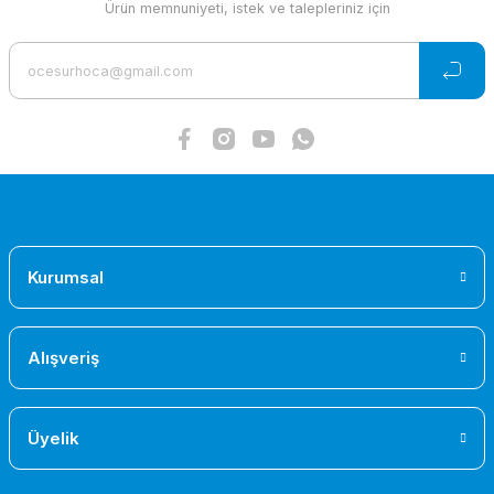
Ürün memnuniyeti, istek ve talepleriniz için
Ürün bilgilerinde hatalar bulunuyor.
Ürün fiyatı diğer sitelerden daha pahalı.
Bu ürüne benzer farklı alternatifler olmalı.
Gönder
Kurumsal
Alışveriş
Üyelik