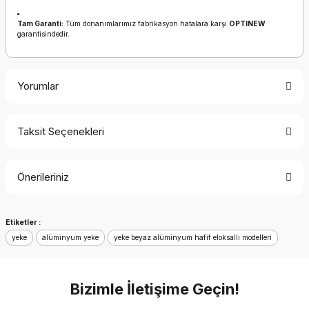
Tam Garanti:
Tüm donanımlarımız fabrikasyon hatalara karşı
OPTINEW
garantisindedir.
Yorumlar
Taksit Seçenekleri
Bu ürüne ilk yorumu siz yapın!
Önerileriniz
Yorum Yaz
Bu ürünün fiyat bilgisi, resim, ürün açıklamalarında ve diğer
Etiketler :
konularda yetersiz gördüğünüz noktaları öneri formunu
yeke
kullanarak tarafımıza iletebilirsiniz.
alüminyum yeke
yeke beyaz alüminyum hafif eloksallı modelleri
Görüş ve önerileriniz için teşekkür ederiz.
Bizimle İletişime Geçin!
Ürün resmi kalitesiz, bozuk veya görüntülenemiyor.
Ürün açıklamasında eksik bilgiler bulunuyor.