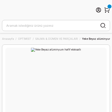
Anasayfa
OPTİMİST
SALMA & DÜMEN VE PARÇALARI
Yeke Beyaz alüminyum h