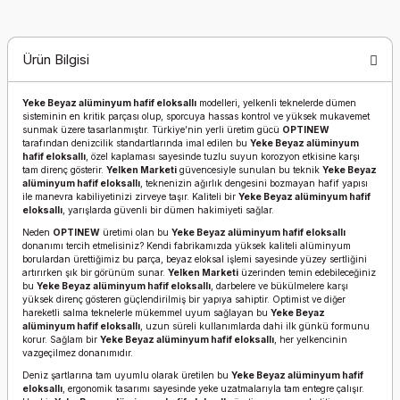
Ürün Bilgisi
Yeke Beyaz alüminyum hafif eloksallı
modelleri, yelkenli teknelerde dümen
sisteminin en kritik parçası olup, sporcuya hassas kontrol ve yüksek mukavemet
sunmak üzere tasarlanmıştır. Türkiye’nin yerli üretim gücü
OPTINEW
tarafından denizcilik standartlarında imal edilen bu
Yeke Beyaz alüminyum
hafif eloksallı
, özel kaplaması sayesinde tuzlu suyun korozyon etkisine karşı
tam direnç gösterir.
Yelken Marketi
güvencesiyle sunulan bu teknik
Yeke Beyaz
alüminyum hafif eloksallı
, teknenizin ağırlık dengesini bozmayan hafif yapısı
ile manevra kabiliyetinizi zirveye taşır. Kaliteli bir
Yeke Beyaz alüminyum hafif
eloksallı
, yarışlarda güvenli bir dümen hakimiyeti sağlar.
Neden
OPTINEW
üretimi olan bu
Yeke Beyaz alüminyum hafif eloksallı
donanımı tercih etmelisiniz? Kendi fabrikamızda yüksek kaliteli alüminyum
borulardan ürettiğimiz bu parça, beyaz eloksal işlemi sayesinde yüzey sertliğini
artırırken şık bir görünüm sunar.
Yelken Marketi
üzerinden temin edebileceğiniz
bu
Yeke Beyaz alüminyum hafif eloksallı
, darbelere ve bükülmelere karşı
yüksek direnç gösteren güçlendirilmiş bir yapıya sahiptir. Optimist ve diğer
hareketli salma teknelerle mükemmel uyum sağlayan bu
Yeke Beyaz
alüminyum hafif eloksallı
, uzun süreli kullanımlarda dahi ilk günkü formunu
korur. Sağlam bir
Yeke Beyaz alüminyum hafif eloksallı
, her yelkencinin
vazgeçilmez donanımıdır.
Deniz şartlarına tam uyumlu olarak üretilen bu
Yeke Beyaz alüminyum hafif
eloksallı
, ergonomik tasarımı sayesinde yeke uzatmalarıyla tam entegre çalışır.