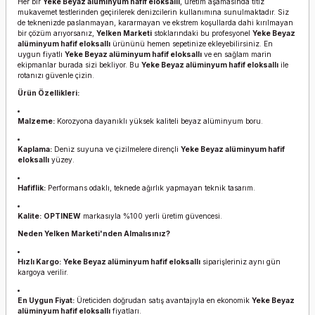
Her bir
Yeke Beyaz alüminyum hafif eloksallı
, üretim aşamasında titiz
mukavemet testlerinden geçirilerek denizcilerin kullanımına sunulmaktadır. Siz
de teknenizde paslanmayan, kararmayan ve ekstrem koşullarda dahi kırılmayan
bir çözüm arıyorsanız,
Yelken Marketi
stoklarındaki bu profesyonel
Yeke Beyaz
alüminyum hafif eloksallı
ürününü hemen sepetinize ekleyebilirsiniz. En
uygun fiyatlı
Yeke Beyaz alüminyum hafif eloksallı
ve en sağlam marin
ekipmanlar burada sizi bekliyor. Bu
Yeke Beyaz alüminyum hafif eloksallı
ile
rotanızı güvenle çizin.
Ürün Özellikleri:
Malzeme:
Korozyona dayanıklı yüksek kaliteli beyaz alüminyum boru.
Kaplama:
Deniz suyuna ve çizilmelere dirençli
Yeke Beyaz alüminyum hafif
eloksallı
yüzey.
Hafiflik:
Performans odaklı, teknede ağırlık yapmayan teknik tasarım.
Kalite:
OPTINEW
markasıyla %100 yerli üretim güvencesi.
Neden Yelken Marketi'nden Almalısınız?
Hızlı Kargo:
Yeke Beyaz alüminyum hafif eloksallı
siparişleriniz aynı gün
kargoya verilir.
En Uygun Fiyat:
Üreticiden doğrudan satış avantajıyla en ekonomik
Yeke Beyaz
alüminyum hafif eloksallı
fiyatları.