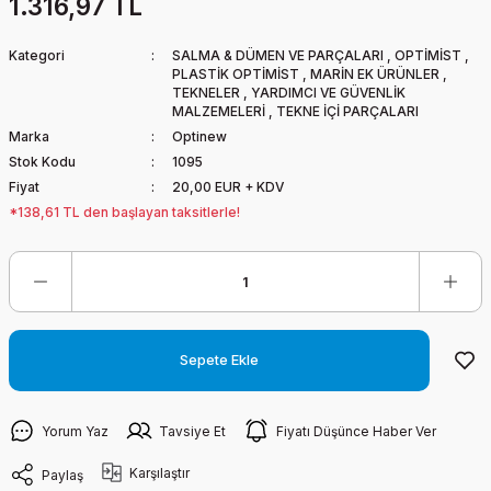
1.316,97 TL
Kategori
SALMA & DÜMEN VE PARÇALARI
,
OPTİMİST
,
PLASTİK OPTİMİST
,
MARİN EK ÜRÜNLER
,
TEKNELER
,
YARDIMCI VE GÜVENLİK
MALZEMELERİ
,
TEKNE İÇİ PARÇALARI
Marka
Optinew
Stok Kodu
1095
Fiyat
20,00 EUR + KDV
*138,61 TL den başlayan taksitlerle!
Sepete Ekle
Yorum Yaz
Tavsiye Et
Fiyatı Düşünce Haber Ver
Karşılaştır
Paylaş