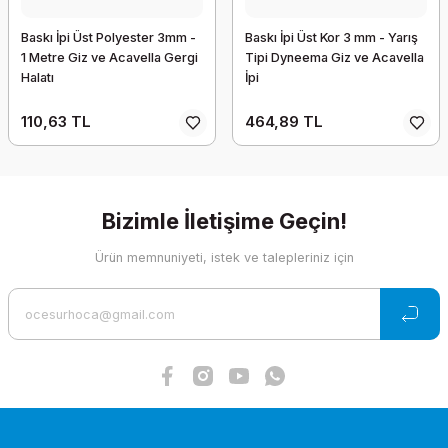
Baskı İpi Üst Polyester 3mm -
Baskı İpi Üst Kor 3 mm - Yarış
1 Metre Giz ve Acavella Gergi
Tipi Dyneema Giz ve Acavella
Halatı
İpi
110,63 TL
464,89 TL
Bizimle İletişime Geçin!
Ürün memnuniyeti, istek ve talepleriniz için