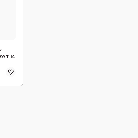
z
 sert 14