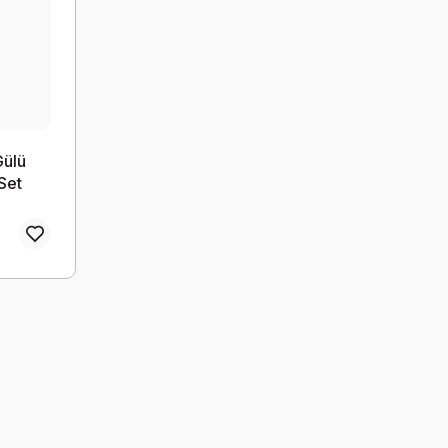
Gülü
 Set