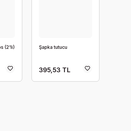
 (2'li)
Şapka tutucu
395,53 TL