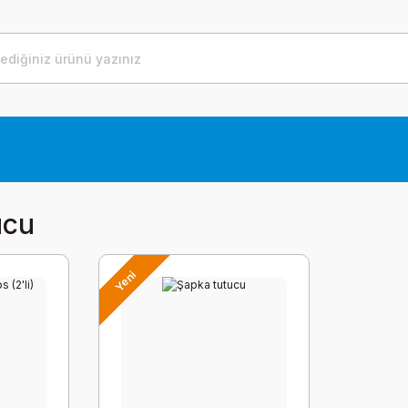
ucu
Yeni