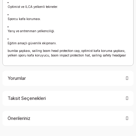
Optimist ve ILCA yelkenli tekneler.
Sporcu kafa koruması.
Yarış ve antrenman yelkenciliği.
Eğitim amaçlı güvenlik ekipmanı.
bumba şapkası, sailing boom head protection cap, optimist kafa koruma şapkası,
yelken sporu kafa koruyucu, boom impact protection hat, sailing safety headgear
Yorumlar
Taksit Seçenekleri
Bu ürüne ilk yorumu siz yapın!
Önerileriniz
Yorum Yaz
Bu ürünün fiyat bilgisi, resim, ürün açıklamalarında ve diğer