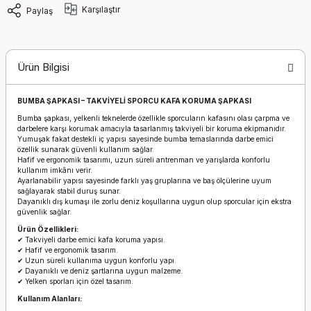
Karşılaştır
Paylaş
Ürün Bilgisi
BUMBA ŞAPKASI – TAKVİYELİ SPORCU KAFA KORUMA ŞAPKASI
Bumba şapkası, yelkenli teknelerde özellikle sporcuların kafasını olası çarpma ve
darbelere karşı korumak amacıyla tasarlanmış takviyeli bir koruma ekipmanıdır.
Yumuşak fakat destekli iç yapısı sayesinde bumba temaslarında darbe emici
özellik sunarak güvenli kullanım sağlar.
Hafif ve ergonomik tasarımı, uzun süreli antrenman ve yarışlarda konforlu
kullanım imkânı verir.
Ayarlanabilir yapısı sayesinde farklı yaş gruplarına ve baş ölçülerine uyum
sağlayarak stabil duruş sunar.
Dayanıklı dış kumaşı ile zorlu deniz koşullarına uygun olup sporcular için ekstra
güvenlik sağlar.
Ürün Özellikleri:
✔ Takviyeli darbe emici kafa koruma yapısı.
✔ Hafif ve ergonomik tasarım.
✔ Uzun süreli kullanıma uygun konforlu yapı.
✔ Dayanıklı ve deniz şartlarına uygun malzeme.
✔ Yelken sporları için özel tasarım.
Kullanım Alanları: