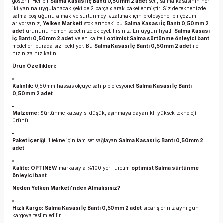
gösterir. Her bir
Salma Kasası İç Bantı 0,50mm 2 adet
seti, salma kasasının her
iki yanına uygulanacak şekilde 2 parça olarak paketlenmiştir. Siz de teknenizde
salma boşluğunu almak ve sürtünmeyi azaltmak için profesyonel bir çözüm
arıyorsanız,
Yelken Marketi
stoklarındaki bu
Salma Kasası İç Bantı 0,50mm 2
adet
ürününü hemen sepetinize ekleyebilirsiniz. En uygun fiyatlı
Salma Kasası
İç Bantı 0,50mm 2 adet
ve en kaliteli
optimist Salma sürtünme önleyici bant
modelleri burada sizi bekliyor. Bu
Salma Kasası İç Bantı 0,50mm 2 adet
ile
hızınıza hız katın.
Ürün Özellikleri:
Kalınlık:
0,50mm hassas ölçüye sahip profesyonel
Salma Kasası İç Bantı
0,50mm 2 adet
.
Malzeme:
Sürtünme katsayısı düşük, aşınmaya dayanıklı yüksek teknoloji
ürünü.
Paket İçeriği:
1 tekne için tam set sağlayan
Salma Kasası İç Bantı 0,50mm 2
adet
.
Kalite:
OPTINEW
markasıyla %100 yerli üretim
optimist Salma sürtünme
önleyici bant
.
Neden Yelken Marketi'nden Almalısınız?
Hızlı Kargo:
Salma Kasası İç Bantı 0,50mm 2 adet
siparişleriniz aynı gün
kargoya teslim edilir.