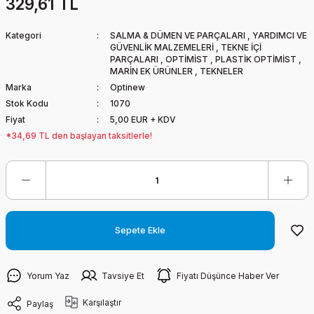
329,61 TL
Kategori
SALMA & DÜMEN VE PARÇALARI
,
YARDIMCI VE
GÜVENLİK MALZEMELERİ
,
TEKNE İÇİ
PARÇALARI
,
OPTİMİST
,
PLASTİK OPTİMİST
,
MARİN EK ÜRÜNLER
,
TEKNELER
Marka
Optinew
Stok Kodu
1070
Fiyat
5,00 EUR + KDV
*34,69 TL den başlayan taksitlerle!
Sepete Ekle
Yorum Yaz
Tavsiye Et
Fiyatı Düşünce Haber Ver
Karşılaştır
Paylaş