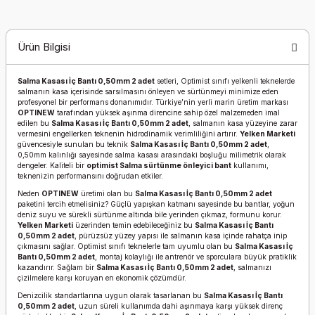
Ürün Bilgisi
Salma Kasası İç Bantı 0,50mm 2 adet
setleri, Optimist sınıfı yelkenli teknelerde
salmanın kasa içerisinde sarsılmasını önleyen ve sürtünmeyi minimize eden
profesyonel bir performans donanımıdır. Türkiye’nin yerli marin üretim markası
OPTINEW
tarafından yüksek aşınma direncine sahip özel malzemeden imal
edilen bu
Salma Kasası İç Bantı 0,50mm 2 adet
, salmanın kasa yüzeyine zarar
vermesini engellerken teknenin hidrodinamik verimliliğini artırır.
Yelken Marketi
güvencesiyle sunulan bu teknik
Salma Kasası İç Bantı 0,50mm 2 adet
,
0,50mm kalınlığı sayesinde salma kasası arasındaki boşluğu milimetrik olarak
dengeler. Kaliteli bir
optimist Salma sürtünme önleyici bant
kullanımı,
teknenizin performansını doğrudan etkiler.
Neden
OPTINEW
üretimi olan bu
Salma Kasası İç Bantı 0,50mm 2 adet
paketini tercih etmelisiniz? Güçlü yapışkan katmanı sayesinde bu bantlar, yoğun
deniz suyu ve sürekli sürtünme altında bile yerinden çıkmaz, formunu korur.
Yelken Marketi
üzerinden temin edebileceğiniz bu
Salma Kasası İç Bantı
0,50mm 2 adet
, pürüzsüz yüzey yapısı ile salmanın kasa içinde rahatça inip
çıkmasını sağlar. Optimist sınıfı teknelerle tam uyumlu olan bu
Salma Kasası İç
Bantı 0,50mm 2 adet
, montaj kolaylığı ile antrenör ve sporculara büyük pratiklik
kazandırır. Sağlam bir
Salma Kasası İç Bantı 0,50mm 2 adet
, salmanızı
çizilmelere karşı koruyan en ekonomik çözümdür.
Denizcilik standartlarına uygun olarak tasarlanan bu
Salma Kasası İç Bantı
0,50mm 2 adet
, uzun süreli kullanımda dahi aşınmaya karşı yüksek direnç