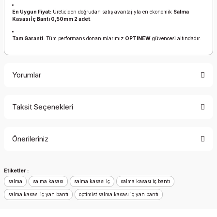
En Uygun Fiyat:
Üreticiden doğrudan satış avantajıyla en ekonomik
Salma
Kasası İç Bantı 0,50mm 2 adet
.
Tam Garanti:
Tüm performans donanımlarımız
OPTINEW
güvencesi altındadır.
Yorumlar
Taksit Seçenekleri
Bu ürüne ilk yorumu siz yapın!
Önerileriniz
Yorum Yaz
Bu ürünün fiyat bilgisi, resim, ürün açıklamalarında ve diğer
Etiketler :
konularda yetersiz gördüğünüz noktaları öneri formunu
salma
kullanarak tarafımıza iletebilirsiniz.
salma kasası
salma kasası iç
salma kasası iç bantı
Görüş ve önerileriniz için teşekkür ederiz.
salma kasası iç yan bantı
optimist salma kasası iç yan bantı
Ürün resmi kalitesiz, bozuk veya görüntülenemiyor.