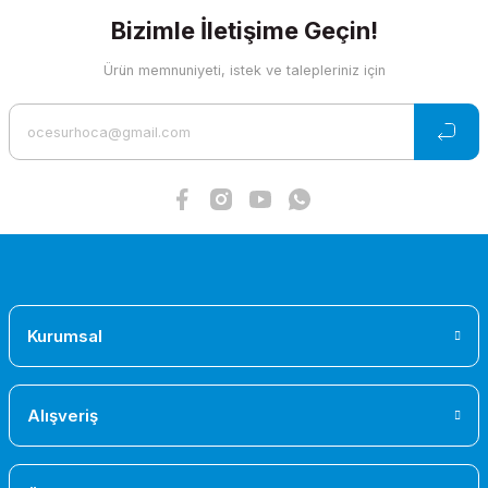
Bizimle İletişime Geçin!
Ürün açıklamasında eksik bilgiler bulunuyor.
Ürün bilgilerinde hatalar bulunuyor.
Ürün memnuniyeti, istek ve talepleriniz için
Ürün fiyatı diğer sitelerden daha pahalı.
Bu ürüne benzer farklı alternatifler olmalı.
Gönder
Kurumsal
Alışveriş