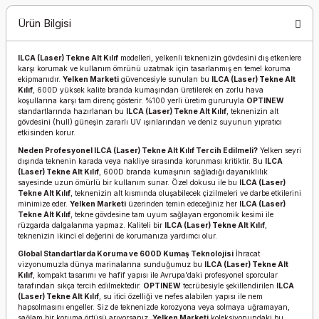
Ürün Bilgisi
ILCA (Laser) Tekne Alt Kılıf
modelleri, yelkenli teknenizin gövdesini dış etkenlere
karşı korumak ve kullanım ömrünü uzatmak için tasarlanmış en temel koruma
ekipmanıdır.
Yelken Marketi
güvencesiyle sunulan bu
ILCA (Laser) Tekne Alt
Kılıf
, 600D yüksek kalite branda kumaşından üretilerek en zorlu hava
koşullarına karşı tam direnç gösterir. %100 yerli üretim gururuyla
OPTINEW
standartlarında hazırlanan bu
ILCA (Laser) Tekne Alt Kılıf
, teknenizin alt
gövdesini (hull) güneşin zararlı UV ışınlarından ve deniz suyunun yıpratıcı
etkisinden korur.
Neden Profesyonel ILCA (Laser) Tekne Alt Kılıf Tercih Edilmeli?
Yelken seyri
dışında teknenin karada veya nakliye sırasında korunması kritiktir. Bu
ILCA
(Laser) Tekne Alt Kılıf
, 600D branda kumaşının sağladığı dayanıklılık
sayesinde uzun ömürlü bir kullanım sunar. Özel dokusu ile bu
ILCA (Laser)
Tekne Alt Kılıf
, teknenizin alt kısmında oluşabilecek çizilmeleri ve darbe etkilerini
minimize eder.
Yelken Marketi
üzerinden temin edeceğiniz her
ILCA (Laser)
Tekne Alt Kılıf
, tekne gövdesine tam uyum sağlayan ergonomik kesimi ile
rüzgarda dalgalanma yapmaz. Kaliteli bir
ILCA (Laser) Tekne Alt Kılıf
,
teknenizin ikinci el değerini de korumanıza yardımcı olur.
Global Standartlarda Koruma ve 600D Kumaş Teknolojisi
İhracat
vizyonumuzla dünya marinalarına sunduğumuz bu
ILCA (Laser) Tekne Alt
Kılıf
, kompakt tasarımı ve hafif yapısı ile Avrupa'daki profesyonel sporcular
tarafından sıkça tercih edilmektedir.
OPTINEW
tecrübesiyle şekillendirilen
ILCA
(Laser) Tekne Alt Kılıf
, su itici özelliği ve nefes alabilen yapısı ile nem
hapsolmasını engeller. Siz de teknenizde korozyona veya solmaya uğramayan,
sağlam bir koruma örtüsü arıyorsanız,
Yelken Marketi
koleksiyonundaki bu