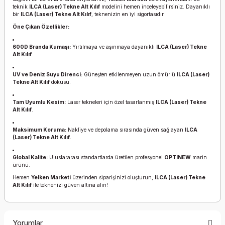
teknik
ILCA (Laser) Tekne Alt Kılıf
modelini hemen inceleyebilirsiniz. Dayanıklı
bir
ILCA (Laser) Tekne Alt Kılıf
, teknenizin en iyi sigortasıdır.
Öne Çıkan Özellikler:
600D Branda Kumaşı:
Yırtılmaya ve aşınmaya dayanıklı
ILCA (Laser) Tekne
Alt Kılıf
.
UV ve Deniz Suyu Direnci:
Güneşten etkilenmeyen uzun ömürlü
ILCA (Laser)
Tekne Alt Kılıf
dokusu.
Tam Uyumlu Kesim:
Laser tekneleri için özel tasarlanmış
ILCA (Laser) Tekne
Alt Kılıf
.
Maksimum Koruma:
Nakliye ve depolama sırasında güven sağlayan
ILCA
(Laser) Tekne Alt Kılıf
.
Global Kalite:
Uluslararası standartlarda üretilen profesyonel
OPTINEW
marin
ürünü.
Hemen
Yelken Marketi
üzerinden siparişinizi oluşturun,
ILCA (Laser) Tekne
Alt Kılıf
ile teknenizi güven altına alın!
Yorumlar