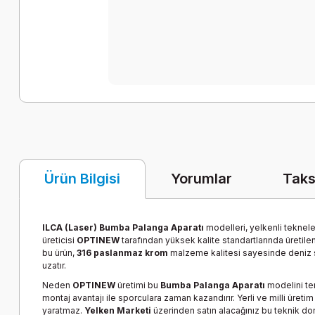
Yorumlar
Taks
Ürün Bilgisi
ILCA (Laser) Bumba Palanga Aparatı
modelleri, yelkenli teknele
üreticisi
OPTINEW
tarafından yüksek kalite standartlarında üretile
bu ürün,
316 paslanmaz krom
malzeme kalitesi sayesinde deniz s
uzatır.
Neden
OPTINEW
üretimi bu
Bumba Palanga Aparatı
modelini te
montaj avantajı ile sporculara zaman kazandırır. Yerli ve milli üreti
yaratmaz.
Yelken Marketi
üzerinden satın alacağınız bu teknik dona