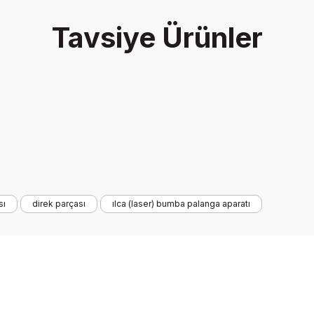
Tavsiye Ürünler
Yorum Yaz
Gönder
sı
direk parçası
ılca (laser) bumba palanga aparatı