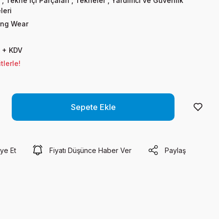
,
Tekne İçi Parçaları
,
Tekneler
,
Yardımcı ve Güvenlik
leri
ing Wear
 + KDV
lerle!
Sepete Ekle
ye Et
Fiyatı Düşünce Haber Ver
Paylaş