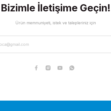
Bizimle İletişime Geçin!
Ürün memnuniyeti, istek ve talepleriniz için
ILCA (Laser) Anadirek Bumba A
k Palanga Aparatı
1.514,51 TL