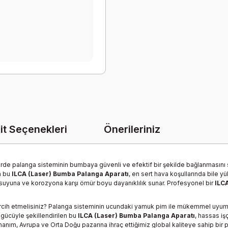
it Seçenekleri
Önerileriniz
rde palanga sisteminin bumbaya güvenli ve efektif bir şekilde bağlanmasını sa
n bu
ILCA (Laser) Bumba Palanga Aparatı
, en sert hava koşullarında bile
uyuna ve korozyona karşı ömür boyu dayanıklılık sunar. Profesyonel bir
ILC
rcih etmelisiniz? Palanga sisteminin ucundaki yamuk pim ile mükemmel uyu
m gücüyle şekillendirilen bu
ILCA (Laser) Bumba Palanga Aparatı
, hassas i
nım, Avrupa ve Orta Doğu pazarına ihraç ettiğimiz global kaliteye sahip bir par