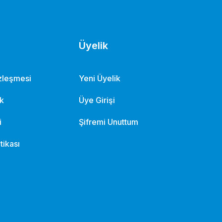
Üyelik
özleşmesi
Yeni Üyelik
ik
Üye Girişi
i
Şifremi Unuttum
itikası
rdöndü
ILCA (Laser) Palanga Eğitim Sistemi
3.292,42 TL