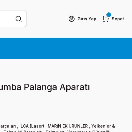
Giriş Yap
Sepet
Bumba Palanga Aparatı
arçaları
,
ILCA (Laser)
,
MARİN EK ÜRÜNLER
,
Yelkenler &