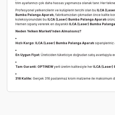
trim ayarlarınızı çok daha hassas yapmanıza olanak tanır. Her te
Profesyonel yelkencilerin ve kulüplerin tercihi olan bu
ILCA (Lase
Bumba Palanga Aparatı
, fabrikamızdan çıkmadan önce kalite ko
koleksiyonundaki bu
ILCA (Laser) Bumba Palanga Aparatı
ürünü
Hemen sipariş vererek en dayanıklı
ILCA (Laser) Bumba Palanga
Neden Yelken Marketi'nden Almalısınız?
Hızlı Kargo:
ILCA (Laser) Bumba Palanga Aparatı
siparişleriniz 
En Uygun Fiyat:
Üreticiden tüketiciye doğrudan satış avantajıyla 
Tam Garanti:
OPTINEW
yerli üretim kalitesiyle her
ILCA (Laser)
316 Kalite:
Gerçek 316 paslanmaz krom malzeme ile maksimum de
Bu ürünün fiyat bilgisi, resim, ürün açıklamalarında ve diğer k
Görüş ve önerileriniz için teşekkür ederiz.