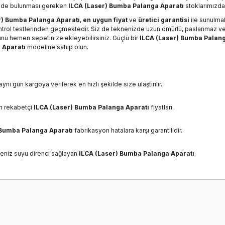
knede bulunması gereken
ILCA (Laser) Bumba Palanga Aparatı
stoklarımızda
r) Bumba Palanga Aparatı
,
en uygun fiyat
ve
üretici garantisi
ile sunulma
ntrol testlerinden geçmektedir. Siz de teknenizde uzun ömürlü, paslanmaz ve
nü hemen sepetinize ekleyebilirsiniz. Güçlü bir
ILCA (Laser) Bumba Palang
 Aparatı
modeline sahip olun.
aynı gün kargoya verilerek en hızlı şekilde size ulaştırılır.
en rekabetçi
ILCA (Laser) Bumba Palanga Aparatı
fiyatları.
 Bumba Palanga Aparatı
fabrikasyon hatalara karşı garantilidir.
niz suyu direnci sağlayan
ILCA (Laser) Bumba Palanga Aparatı
.
onularda yetersiz gördüğünüz noktaları öneri formunu kullanarak tarafımız
Bu ürüne ilk yorumu siz yapın!