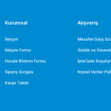
Kurumsal
Alışveriş
İletişim
Mesafeli Satış S
İletişim Formu
Gizlilik ve Güvenl
Havale Bildirim Formu
İptal İade Koşullar
Sipariş Sorgula
Kişisel Veriler Pol
ga Yamuk 316 Krom Pim
ILCA (Laser) Palanga Fı
Kargo Takibi
,09 TL
526,79 TL