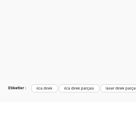
Ürün resmi kalitesiz, bozuk veya görüntülenemiyor.
Ürün açıklamasında eksik bilgiler bulunuyor.
Ürün bilgilerinde hatalar bulunuyor.
Ürün fiyatı diğer sitelerden daha pahalı.
Bu ürüne benzer farklı alternatifler olmalı.
Etiketler :
ılca direk
ılca direk parçası
laser direk parça
ILCA (Laser) Bumba