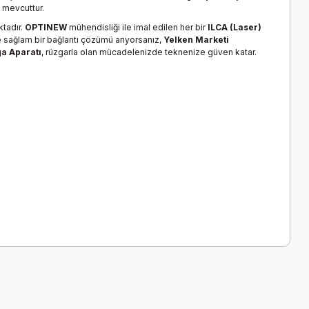
 mevcuttur.
ktadır.
OPTINEW
mühendisliği ile imal edilen her bir
ILCA (Laser)
 sağlam bir bağlantı çözümü arıyorsanız,
Yelken Marketi
a Aparatı
, rüzgarla olan mücadelenizde teknenize güven katar.
a iletebilirsiniz.