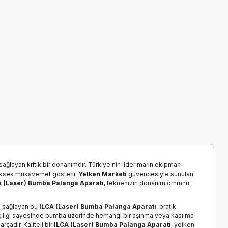
ğlayan kritik bir donanımdır. Türkiye'nin lider marin ekipman
 yüksek mukavemet gösterir.
Yelken Marketi
güvencesiyle sunulan
A (Laser) Bumba Palanga Aparatı
, teknenizin donanım ömrünü
m sağlayan bu
ILCA (Laser) Bumba Palanga Aparatı
, pratik
şçiliği sayesinde bumba üzerinde herhangi bir aşınma veya kasılma
çadır. Kaliteli bir
ILCA (Laser) Bumba Palanga Aparatı
, yelken