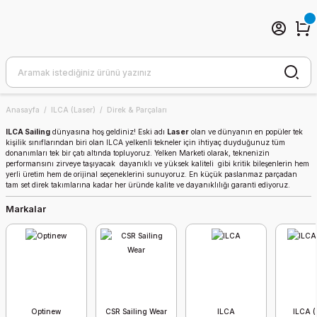
Anasayfa
ILCA (Laser)
Direk & Parçaları
ILCA Sailing
dünyasına hoş geldiniz! Eski adı
Laser
olan ve dünyanın en popüler tek
kişilik sınıflarından biri olan ILCA yelkenli tekneler için ihtiyaç duyduğunuz tüm
donanımları tek bir çatı altında topluyoruz. Yelken Marketi olarak, teknenizin
performansını zirveye taşıyacak dayanıklı ve yüksek kaliteli gibi kritik bileşenlerin hem
yerli üretim hem de orijinal seçeneklerini sunuyoruz. En küçük paslanmaz parçadan
tam set direk takımlarına kadar her üründe kalite ve dayanıklılığı garanti ediyoruz.
Markalar
Optinew
CSR Sailing Wear
ILCA
ILCA (