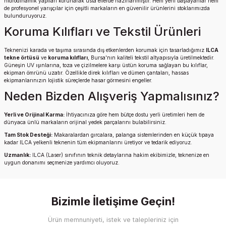
hidrodinamik yapıları korunarak usta ellerde hazırlanmıştır. Hem yeni başlayanlar hem
de profesyonel yarışçılar için çeşitli markaların en güvenilir ürünlerini stoklarımızda
bulunduruyoruz.
Koruma Kılıfları ve Tekstil Ürünleri
Teknenizi karada ve taşıma sırasında dış etkenlerden korumak için tasarladığımız
ILCA
tekne örtüsü
ve
koruma kılıfları
, Bursa'nın kaliteli tekstil altyapısıyla üretilmektedir.
Güneşin UV ışınlarına, toza ve çizilmelere karşı üstün koruma sağlayan bu kılıflar,
ekipman ömrünü uzatır. Özellikle direk kılıfları ve dümen çantaları, hassas
ekipmanlarınızın lojistik süreçlerde hasar görmesini engeller.
Neden Bizden Alışveriş Yapmalısınız?
Yerli ve Orijinal Karma:
İhtiyacınıza göre hem bütçe dostu yerli üretimleri hem de
dünyaca ünlü markaların orijinal yedek parçalarını bulabilirsiniz.
Tam Stok Desteği:
Makaralardan gırcalara, palanga sistemlerinden en küçük tıpaya
kadar ILCA yelkenli teknenin tüm ekipmanlarını üretiyor ve tedarik ediyoruz.
Uzmanlık:
ILCA (Laser) sınıfının teknik detaylarına hakim ekibimizle, teknenize en
uygun donanımı seçmenize yardımcı oluyoruz.
Bizimle İletişime Geçin!
Ürün memnuniyeti, istek ve talepleriniz için