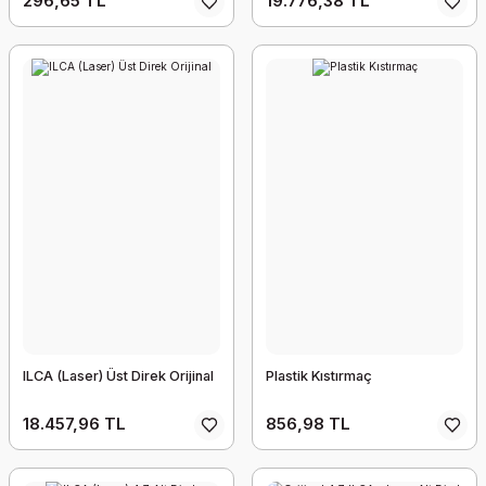
296,65 TL
19.776,38 TL
ILCA (Laser) Üst Direk Orijinal
Plastik Kıstırmaç
18.457,96 TL
856,98 TL