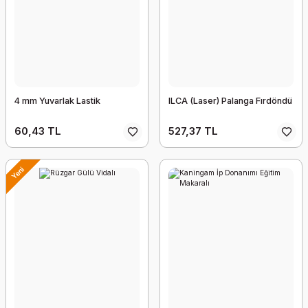
4 mm Yuvarlak Lastik
ILCA (Laser) Palanga Fırdöndü
60,43 TL
527,37 TL
Yeni