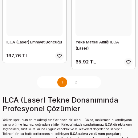
ILCA (Laser) Emniyet Boncuğu
Yeke Mafsal Altlığı ILCA
(Laser)
197,76 TL
65,92 TL
1
2
ILCA (Laser) Tekne Donanımında
Profesyonel Çözümler
Yelken sporunun en rekabetçi sınıflarından biri olan ILCA'da, malzemenin kondisyonu
yarışı bitirme hızınızı doğrudan etkiler. Kategorimizde sunduğumuz
ILCA direk takımı
seçenekleri, sınıf kurallarına uygun esneklik ve mukavemet değerlerine sahiptir.
Teknenizin su hattı performansını belirleyen
ILCA salma ve dümen parçaları
,