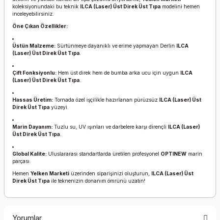
koleksiyonundaki bu teknik
ILCA (Laser) Üst Direk Üst Tıpa
modelini hemen
inceleyebilirsiniz.
Öne Çıkan Özellikler:
Üstün Malzeme:
Sürtünmeye dayanıklı ve erime yapmayan Derlin
ILCA
(Laser) Üst Direk Üst Tıpa
.
Çift Fonksiyonlu:
Hem üst direk hem de bumba arka ucu için uygun
ILCA
(Laser) Üst Direk Üst Tıpa
.
Hassas Üretim:
Tornada özel işçilikle hazırlanan pürüzsüz
ILCA (Laser) Üst
Direk Üst Tıpa
yüzeyi.
Marin Dayanım:
Tuzlu su, UV ışınları ve darbelere karşı dirençli
ILCA (Laser)
Üst Direk Üst Tıpa
.
Global Kalite:
Uluslararası standartlarda üretilen profesyonel
OPTINEW
marin
parçası.
Hemen
Yelken Marketi
üzerinden siparişinizi oluşturun,
ILCA (Laser) Üst
Direk Üst Tıpa
ile teknenizin donanım ömrünü uzatın!
Yorumlar