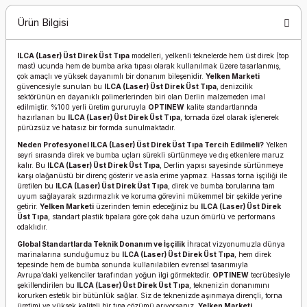
Ürün Bilgisi
ILCA (Laser) Üst Direk Üst Tıpa
modelleri, yelkenli teknelerde hem üst direk (top
mast) ucunda hem de bumba arka tıpası olarak kullanılmak üzere tasarlanmış,
çok amaçlı ve yüksek dayanımlı bir donanım bileşenidir.
Yelken Marketi
güvencesiyle sunulan bu
ILCA (Laser) Üst Direk Üst Tıpa
, denizcilik
sektörünün en dayanıklı polimerlerinden biri olan Derlin malzemeden imal
edilmiştir. %100 yerli üretim gururuyla
OPTINEW
kalite standartlarında
hazırlanan bu
ILCA (Laser) Üst Direk Üst Tıpa
, tornada özel olarak işlenerek
pürüzsüz ve hatasız bir formda sunulmaktadır.
Neden Profesyonel ILCA (Laser) Üst Direk Üst Tıpa Tercih Edilmeli?
Yelken
seyri sırasında direk ve bumba uçları sürekli sürtünmeye ve dış etkenlere maruz
kalır. Bu
ILCA (Laser) Üst Direk Üst Tıpa
, Derlin yapısı sayesinde sürtünmeye
karşı olağanüstü bir direnç gösterir ve asla erime yapmaz. Hassas torna işçiliği ile
üretilen bu
ILCA (Laser) Üst Direk Üst Tıpa
, direk ve bumba borularına tam
uyum sağlayarak sızdırmazlık ve koruma görevini mükemmel bir şekilde yerine
getirir.
Yelken Marketi
üzerinden temin edeceğiniz bu
ILCA (Laser) Üst Direk
Üst Tıpa
, standart plastik tıpalara göre çok daha uzun ömürlü ve performans
odaklıdır.
Global Standartlarda Teknik Donanım ve İşçilik
İhracat vizyonumuzla dünya
marinalarına sunduğumuz bu
ILCA (Laser) Üst Direk Üst Tıpa
, hem direk
tepesinde hem de bumba sonunda kullanılabilen evrensel tasarımıyla
Avrupa'daki yelkenciler tarafından yoğun ilgi görmektedir.
OPTINEW
tecrübesiyle
şekillendirilen bu
ILCA (Laser) Üst Direk Üst Tıpa
, teknenizin donanımını
korurken estetik bir bütünlük sağlar. Siz de teknenizde aşınmaya dirençli, torna
üretimi ve yüksek kaliteli bir tıpa çözümü arıyorsanız,
Yelken Marketi