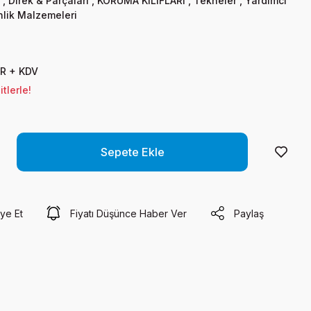
,
Direk & Parçaları
,
KORUMA KILIFLARI
,
Tekneler
,
Yardımcı
lik Malzemeleri
UR + KDV
tlerle!
Sepete Ekle
ye Et
Fiyatı Düşünce Haber Ver
Paylaş