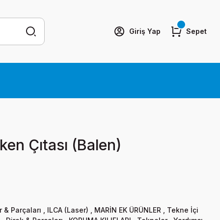
Giriş Yap
Sepet
lken Çıtası (Balen)
r & Parçaları
,
ILCA (Laser)
,
MARİN EK ÜRÜNLER
,
Tekne İçi