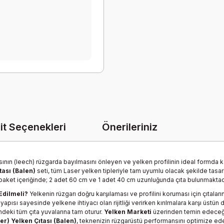
it Seçenekleri
Önerileriniz
ının (leech) rüzgarda bayılmasını önleyen ve yelken profilinin ideal formda 
tası (Balen)
seti, tüm Laser yelken tipleriyle tam uyumlu olacak şekilde tasar
aket içeriğinde; 2 adet 60 cm ve 1 adet 40 cm uzunluğunda çıta bulunmaktad
Edilmeli?
Yelkenin rüzgarı doğru karşılaması ve profilini koruması için çıtalar
yapısı sayesinde yelkene ihtiyacı olan rijitliği verirken kırılmalara karşı üstün
deki tüm çıta yuvalarına tam oturur.
Yelken Marketi
üzerinden temin edeceğ
er) Yelken Çıtası (Balen)
, teknenizin rüzgarüstü performansını optimize ede