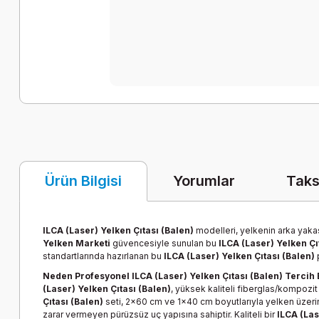
Yorumlar
Taks
Ürün Bilgisi
ILCA (Laser) Yelken Çıtası (Balen)
modelleri, yelkenin arka yakas
Yelken Marketi
güvencesiyle sunulan bu
ILCA (Laser) Yelken Çı
standartlarında hazırlanan bu
ILCA (Laser) Yelken Çıtası (Balen)
p
Neden Profesyonel ILCA (Laser) Yelken Çıtası (Balen) Tercih 
(Laser) Yelken Çıtası (Balen)
, yüksek kaliteli fiberglas/kompozit 
Çıtası (Balen)
seti, 2x60 cm ve 1x40 cm boyutlarıyla yelken üzerin
zarar vermeyen pürüzsüz uç yapısına sahiptir. Kaliteli bir
ILCA (Las