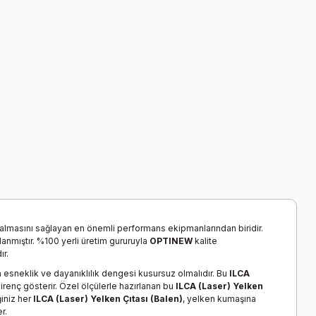
kalmasını sağlayan en önemli performans ekipmanlarından biridir.
lanmıştır. %100 yerli üretim gururuyla
OPTINEW
kalite
ır.
ın esneklik ve dayanıklılık dengesi kusursuz olmalıdır. Bu
ILCA
 direnç gösterir. Özel ölçülerle hazırlanan bu
ILCA (Laser) Yelken
iniz her
ILCA (Laser) Yelken Çıtası (Balen)
, yelken kumaşına
r.