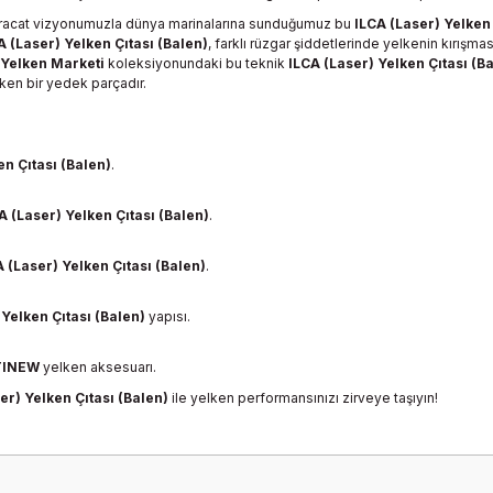
racat vizyonumuzla dünya marinalarına sunduğumuz bu
ILCA (Laser) Yelken 
A (Laser) Yelken Çıtası (Balen)
, farklı rüzgar şiddetlerinde yelkenin kırış
Yelken Marketi
koleksiyonundaki bu teknik
ILCA (Laser) Yelken Çıtası (B
ken bir yedek parçadır.
en Çıtası (Balen)
.
A (Laser) Yelken Çıtası (Balen)
.
 (Laser) Yelken Çıtası (Balen)
.
 Yelken Çıtası (Balen)
yapısı.
TINEW
yelken aksesuarı.
er) Yelken Çıtası (Balen)
ile yelken performansınızı zirveye taşıyın!