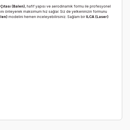
Çıtası (Balen)
, hafif yapısı ve aerodinamik formu ile profesyonel
masını önleyerek maksimum hız sağlar. Siz de yelkeninizin formunu
alen)
modelini hemen inceleyebilirsiniz. Sağlam bir
ILCA (Laser)