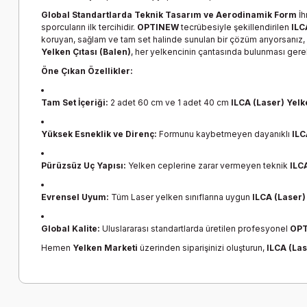
Global Standartlarda Teknik Tasarım ve Aerodinamik Form
İh
sporcuların ilk tercihidir.
OPTINEW
tecrübesiyle şekillendirilen
ILC
koruyan, sağlam ve tam set halinde sunulan bir çözüm arıyorsanız,
Yelken Çıtası (Balen)
, her yelkencinin çantasında bulunması gere
Öne Çıkan Özellikler:
Tam Set İçeriği:
2 adet 60 cm ve 1 adet 40 cm
ILCA (Laser) Yelk
Yüksek Esneklik ve Direnç:
Formunu kaybetmeyen dayanıklı
ILC
Pürüzsüz Uç Yapısı:
Yelken ceplerine zarar vermeyen teknik
ILCA
Evrensel Uyum:
Tüm Laser yelken sınıflarına uygun
ILCA (Laser)
Global Kalite:
Uluslararası standartlarda üretilen profesyonel
OP
Hemen
Yelken Marketi
üzerinden siparişinizi oluşturun,
ILCA (Las