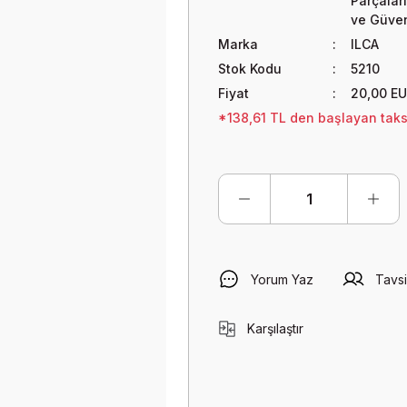
Parçaları
ve Güven
Marka
ILCA
Stok Kodu
5210
Fiyat
20,00 E
*138,61 TL den başlayan taksi
Yorum Yaz
Tavsi
Karşılaştır