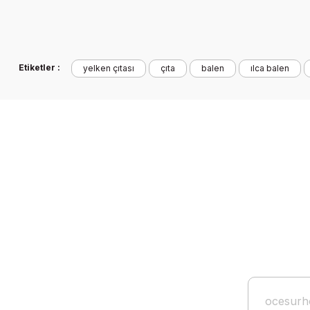
Bu ürünün fiyat bilgisi, resim, ürün açıklamalarında ve diğer k
Görüş ve önerileriniz için teşekkür ederiz.
Ürün resmi kalitesiz, bozuk veya görüntülenemiyor.
Etiketler :
yelken çıtası
çıta
balen
ılca balen
Ürün açıklamasında eksik bilgiler bulunuyor.
Ürün bilgilerinde hatalar bulunuyor.
Ürün fiyatı diğer sitelerden daha pahalı.
Bu ürüne benzer farklı alternatifler olmalı.