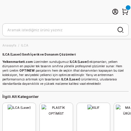
Anasayfa
ILCA
ILCA (Laser) Sınıfı İçerik ve Donanım Çözümleri
Yelkenmarketi.com
üzerinden sunduğumuz
ILCA (Laser)
ekipmanları, yelken
dünyasının en popüler tek tasarım sınıfına yönelik profesyonel çözümler sunar. Hem
yerli üretim
OPTINEW
parçalarını hem de seçkin ithal donanımları kapsayan bu özel
koleksiyon, her seviyedeki yelkenci için optimize edilmiştir. Yarış ve antrenman
performansınızı artırmak için tasarlanan
ILCA (Laser)
ürünlerimiz, uluslararası
standartlarda dayanıklılık ve yüksek malzeme kalitesi vaat etmektedir.
İlgili Alt Kategoriler