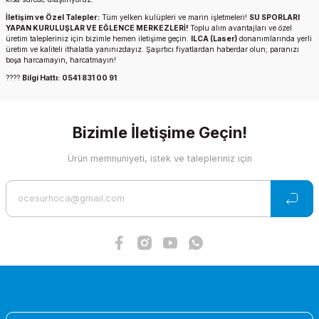
İletişim ve Özel Talepler:
Tüm yelken kulüpleri ve marin işletmeleri!
SU SPORLARI
YAPAN KURULUŞLAR VE EĞLENCE MERKEZLERİ!
Toplu alım avantajları ve özel
üretim talepleriniz için bizimle hemen iletişime geçin.
ILCA (Laser)
donanımlarında yerli
üretim ve kaliteli ithalatla yanınızdayız. Şaşırtıcı fiyatlardan haberdar olun; paranızı
boşa harcamayın, harcatmayın!
????
Bilgi Hattı:
0541 831 00 91
Bizimle İletişime Geçin!
Ürün memnuniyeti, istek ve talepleriniz için