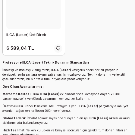
ILCA (Laser) Üst Direk
6.589,04 TL
Profesyonel ILCA (Laser) Teknik Donanım Standartları
İmalatçı ve ithalatçı kimliğimizle,
ILCA (Laser)
kategorisindeki her bir parçanın
denizdeki zorlu şartlara uyum sağlaması için çalışıyoruz. Teknik donanım ve tekstil
çözümlerimizle, bu sınıftaki tüm ihtiyaçlara yanıt veriyoruz.
Öne Çıkan Avantajlarımız:
Malzeme Kalitesi:
Tüm
ILCA (Laser)
ekipmanlarında korozyona dayanıklı 316
paslanmaz çelik ve yüksek dayanımlı kompozitler kullanılır.
Üretim Gücü:
Kendi tesislerimizde ürettiğimiz yerli
ILCA (Laser)
parçalarıyla maliyet
avantajı sağlarken kaliteden ödün vermiyoruz.
Global Tedarik:
İthalat ağımız sayesinde dünyanın en iyi
ILCA (Laser)
aksesuarlarını
stoklarımızda bulunduruyoruz.
Hızlı Teslimat:
Yelken kulüpleri ve bireysel sporcular için gerekli tüm donanımları en
kısa sürede ulaştırıyoruz.