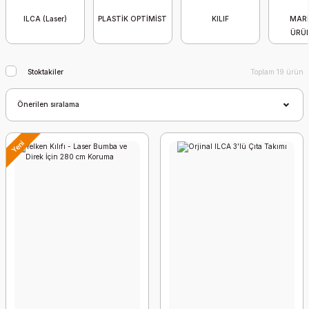
ILCA (Laser)
PLASTİK OPTİMİST
KILIF
MARİ
ÜRÜ
Stoktakiler
Toplam 19 ürün
Yeni