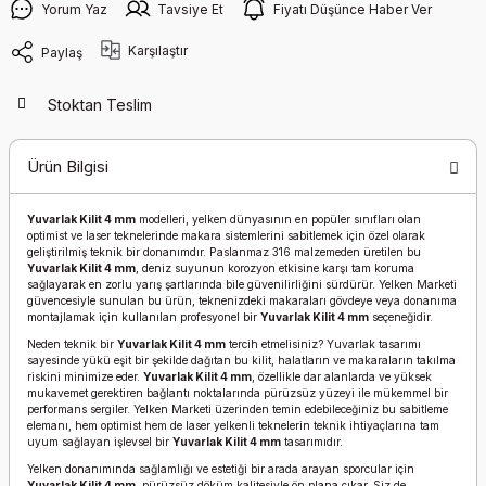
Yorum Yaz
Tavsiye Et
Fiyatı Düşünce Haber Ver
Karşılaştır
Paylaş
Stoktan Teslim
Ürün Bilgisi
Yuvarlak Kilit 4 mm
modelleri, yelken dünyasının en popüler sınıfları olan
optimist ve laser teknelerinde makara sistemlerini sabitlemek için özel olarak
geliştirilmiş teknik bir donanımdır. Paslanmaz 316 malzemeden üretilen bu
Yuvarlak Kilit 4 mm
, deniz suyunun korozyon etkisine karşı tam koruma
sağlayarak en zorlu yarış şartlarında bile güvenilirliğini sürdürür. Yelken Marketi
güvencesiyle sunulan bu ürün, teknenizdeki makaraları gövdeye veya donanıma
montajlamak için kullanılan profesyonel bir
Yuvarlak Kilit 4 mm
seçeneğidir.
Neden teknik bir
Yuvarlak Kilit 4 mm
tercih etmelisiniz? Yuvarlak tasarımı
sayesinde yükü eşit bir şekilde dağıtan bu kilit, halatların ve makaraların takılma
riskini minimize eder.
Yuvarlak Kilit 4 mm
, özellikle dar alanlarda ve yüksek
mukavemet gerektiren bağlantı noktalarında pürüzsüz yüzeyi ile mükemmel bir
performans sergiler. Yelken Marketi üzerinden temin edebileceğiniz bu sabitleme
elemanı, hem optimist hem de laser yelkenli teknelerin teknik ihtiyaçlarına tam
uyum sağlayan işlevsel bir
Yuvarlak Kilit 4 mm
tasarımıdır.
Yelken donanımında sağlamlığı ve estetiği bir arada arayan sporcular için
Yuvarlak Kilit 4 mm
, pürüzsüz döküm kalitesiyle ön plana çıkar. Siz de