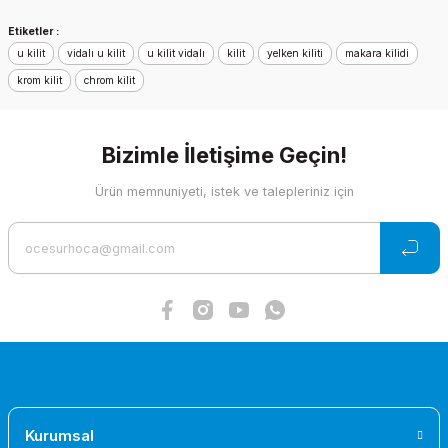
Ürün açıklamasında eksik bilgiler bulunuyor.
Etiketler :
Ürün bilgilerinde hatalar bulunuyor.
u kilit
vidalı u kilit
u kilit vidalı
kilit
yelken kiliti
makara kilidi
Ürün fiyatı diğer sitelerden daha pahalı.
krom kilit
chrom kilit
Bu ürüne benzer farklı alternatifler olmalı.
Bizimle İletişime Geçin!
Ürün memnuniyeti, istek ve talepleriniz için
Gönder
Kurumsal