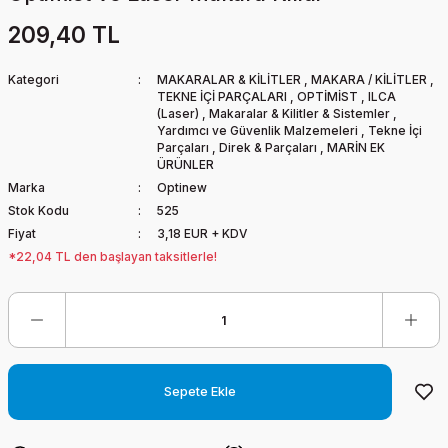
209,40 TL
Kategori
MAKARALAR & KİLİTLER
,
MAKARA / KİLİTLER
,
TEKNE İÇİ PARÇALARI
,
OPTİMİST
,
ILCA
(Laser)
,
Makaralar & Kilitler & Sistemler
,
Yardımcı ve Güvenlik Malzemeleri
,
Tekne İçi
Parçaları
,
Direk & Parçaları
,
MARİN EK
ÜRÜNLER
Marka
Optinew
Stok Kodu
525
Fiyat
3,18 EUR + KDV
*22,04 TL den başlayan taksitlerle!
Sepete Ekle