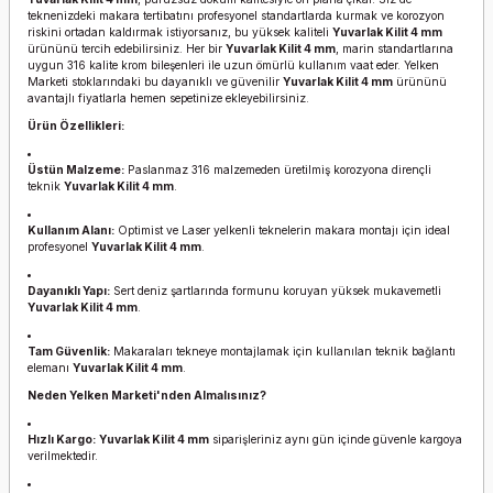
teknenizdeki makara tertibatını profesyonel standartlarda kurmak ve korozyon
riskini ortadan kaldırmak istiyorsanız, bu yüksek kaliteli
Yuvarlak Kilit 4 mm
ürününü tercih edebilirsiniz. Her bir
Yuvarlak Kilit 4 mm
, marin standartlarına
uygun 316 kalite krom bileşenleri ile uzun ömürlü kullanım vaat eder. Yelken
Marketi stoklarındaki bu dayanıklı ve güvenilir
Yuvarlak Kilit 4 mm
ürününü
avantajlı fiyatlarla hemen sepetinize ekleyebilirsiniz.
Ürün Özellikleri:
Üstün Malzeme:
Paslanmaz 316 malzemeden üretilmiş korozyona dirençli
teknik
Yuvarlak Kilit 4 mm
.
Kullanım Alanı:
Optimist ve Laser yelkenli teknelerin makara montajı için ideal
profesyonel
Yuvarlak Kilit 4 mm
.
Dayanıklı Yapı:
Sert deniz şartlarında formunu koruyan yüksek mukavemetli
Yuvarlak Kilit 4 mm
.
Tam Güvenlik:
Makaraları tekneye montajlamak için kullanılan teknik bağlantı
elemanı
Yuvarlak Kilit 4 mm
.
Neden Yelken Marketi'nden Almalısınız?
Hızlı Kargo:
Yuvarlak Kilit 4 mm
siparişleriniz aynı gün içinde güvenle kargoya
verilmektedir.