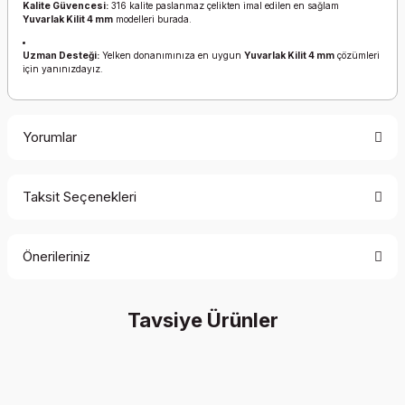
Kalite Güvencesi:
316 kalite paslanmaz çelikten imal edilen en sağlam
Yuvarlak Kilit 4 mm
modelleri burada.
Uzman Desteği:
Yelken donanımınıza en uygun
Yuvarlak Kilit 4 mm
çözümleri
için yanınızdayız.
Yorumlar
Taksit Seçenekleri
Bu ürüne ilk yorumu siz yapın!
Önerileriniz
Yorum Yaz
Bu ürünün fiyat bilgisi, resim, ürün açıklamalarında ve diğer
Tavsiye Ürünler
konularda yetersiz gördüğünüz noktaları öneri formunu
kullanarak tarafımıza iletebilirsiniz.
Görüş ve önerileriniz için teşekkür ederiz.
Ürün resmi kalitesiz, bozuk veya görüntülenemiyor.